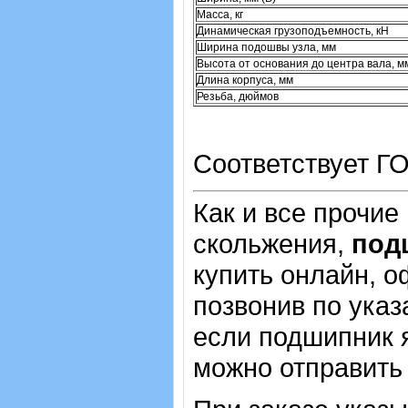
Масса, кг
Динамическая грузоподъемность, кН
Ширина подошвы узла, мм
Высота от основания до центра вала, м
Длина корпуса, мм
Резьба, дюймов
Соответствует ГО
Как и все прочие
скольжения,
под
купить онлайн, о
позвонив по указ
если подшипник 
можно отправить 