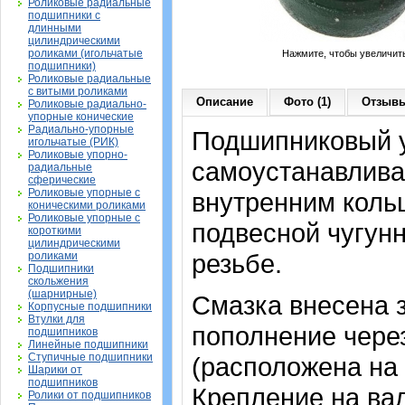
Роликовые радиальные
подшипники с
длинными
цилиндрическими
роликами (игольчатые
Нажмите, чтобы увеличит
подшипники)
Роликовые радиальные
с витыми роликами
Описание
Фото (1)
Отзывы
Роликовые радиально-
упорные конические
Радиально-упорные
Подшипниковый у
игольчатые (РИК)
Роликовые упорно-
самоустанавлив
радиальные
сферические
Роликовые упорные с
внутренним коль
коническими роликами
Роликовые упорные с
подвесной чугун
короткими
цилиндрическими
резьбе.
роликами
Подшипники
скольжения
(шарнирные)
Смазка внесена 
Корпусные подшипники
Втулки для
пополнение чере
подшипников
Линейные подшипники
Ступичные подшипники
(расположена на 
Шарики от
подшипников
Крепление на ва
Ролики от подшипников