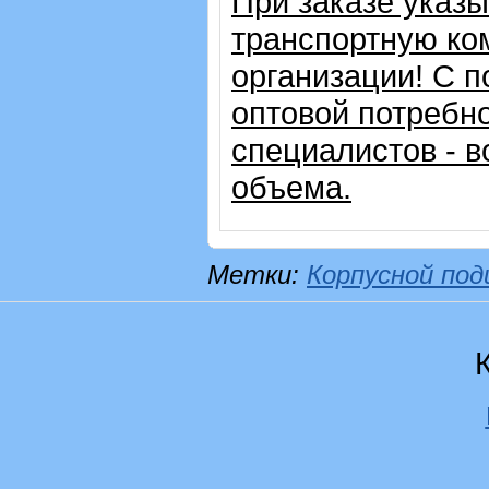
При заказе указ
транспортную ко
организации!
С п
оптовой потребн
специалистов - в
объема.
Метки:
Корпусной по