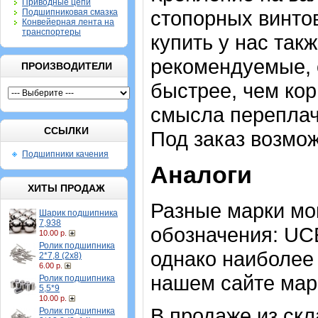
Приводные цепи
стопорных винто
Подшипниковая смазка
Конвейерная лента на
транспортеры
купить у нас такж
рекомендуемые, 
ПРОИЗВОДИТЕЛИ
быстрее, чем кор
смысла переплачи
ССЫЛКИ
Под заказ возмож
Подшипники качения
Аналоги
ХИТЫ ПРОДАЖ
Разные марки мо
Шарик подшипника
7,938
обозначения: UC
10.00 р.
Ролик подшипника
однако наиболее
2*7,8 (2х8)
6.00 р.
нашем сайте мар
Ролик подшипника
5,5*9
10.00 р.
В продаже из скл
Ролик подшипника