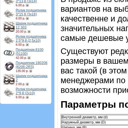
3*13,8 (3х14)
6.00 р.
вариантов на выб
Ролик подшипника
3*15,8 (3х16)
качественне и до
6.00 р.
Шарик подшипника
значительных на
12,303
20.00 р.
самые дешевые 
Ролик подшипника
2,5*9,8 (2,5х10)
6.00 р.
Существуют ред
Подшипник 8100
(51100)
42.00 р.
размеры в вашем
Подшипник 180206
(6206-2RS)
вас такой (в это
135.00 р.
Шарик подшипника
менеджерами по 
2
2.00 р.
возможности при
Ролик подшипника
2*9,8 (2х10)
6.00 р.
Параметры п
Внутренний диаметр, мм (d)
Наружный диаметр, мм (D)
Ширина, мм (B)