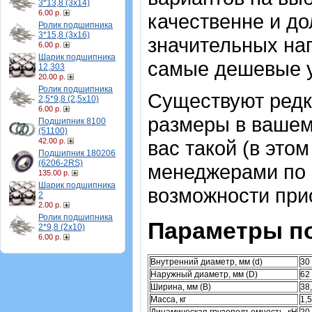
3*13,8 (3х14)
6.00 р.
качественне и до
Ролик подшипника
3*15,8 (3х16)
значительных на
6.00 р.
Шарик подшипника
самые дешевые 
12,303
20.00 р.
Ролик подшипника
Существуют ред
2,5*9,8 (2,5х10)
6.00 р.
размеры в вашем
Подшипник 8100
(51100)
42.00 р.
вас такой (в это
Подшипник 180206
(6206-2RS)
менеджерами по 
135.00 р.
Шарик подшипника
возможности при
2
2.00 р.
Ролик подшипника
Параметры п
2*9,8 (2х10)
6.00 р.
Внутренний диаметр, мм (d)
30
Наружный диаметр, мм (D)
62
Ширина, мм (B)
38
Масса, кг
1,5