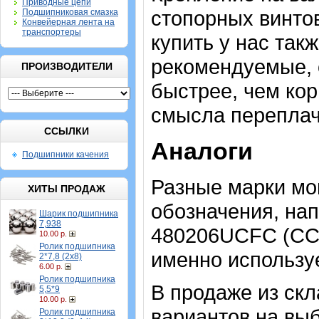
Приводные цепи
стопорных винто
Подшипниковая смазка
Конвейерная лента на
транспортеры
купить у нас такж
рекомендуемые, 
ПРОИЗВОДИТЕЛИ
быстрее, чем кор
смысла переплачи
ССЫЛКИ
Аналоги
Подшипники качения
Разные марки мо
ХИТЫ ПРОДАЖ
обозначения, на
Шарик подшипника
7,938
480206UCFC (СС
10.00 р.
Ролик подшипника
именно использу
2*7,8 (2х8)
6.00 р.
Ролик подшипника
В продаже из скл
5,5*9
10.00 р.
вариантов на выб
Ролик подшипника