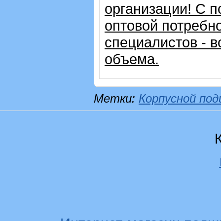
организации!
С п
оптовой потребн
специалистов - в
объема.
Метки:
Корпусной по