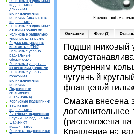
Роликовые радиальные
подшипники с
длинными
цилиндрическими
роликами (игольчатые
Нажмите, чтобы увеличит
подшипники)
Роликовые радиальные
с витыми роликами
Описание
Фото (1)
Отзывы
Роликовые радиально-
упорные конические
Радиально-упорные
Подшипниковый у
игольчатые (РИК)
Роликовые упорно-
самоустанавлив
радиальные
сферические
Роликовые упорные с
внутренним коль
коническими роликами
Роликовые упорные с
чугунный круглы
короткими
цилиндрическими
фланцевой гильз
роликами
Подшипники
скольжения
(шарнирные)
Смазка внесена 
Корпусные подшипники
Втулки для
дополнительное 
подшипников
Линейные подшипники
Ступичные подшипники
(расположена на 
Шарики от
подшипников
Крепление на ва
Ролики от подшипников