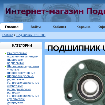
Главная
Войти
Кабинет
Корзина
Оф
Главная
>
Подшипник UCFC206
КАТЕГОРИИ
ПОДШИПНИК 
Высокоточные
подшипники шпинделя
Шариковые
радиальные
Шариковые радиально-
упорные
Шариковые упорные
Шариковые упорно-
радиальные
Роликовые радиальные
с короткими
цилиндрическими
роликами
Роликовые радиальные
сферические
двухрядные