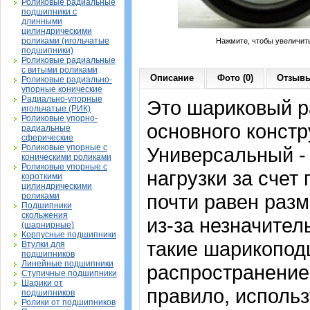
Роликовые радиальные
подшипники с
длинными
цилиндрическими
роликами (игольчатые
Нажмите, чтобы увеличит
подшипники)
Роликовые радиальные
с витыми роликами
Описание
Фото (0)
Отзывы
Роликовые радиально-
упорные конические
Радиально-упорные
Это шариковый 
игольчатые (РИК)
Роликовые упорно-
основного констр
радиальные
сферические
Роликовые упорные с
Универсальный -
коническими роликами
Роликовые упорные с
нагрузки за счет
короткими
цилиндрическими
почти равен раз
роликами
Подшипники
скольжения
из-за незначите
(шарнирные)
Корпусные подшипники
такие шарикопод
Втулки для
подшипников
Линейные подшипники
распространение.
Ступичные подшипники
Шарики от
правило, исполь
подшипников
Ролики от подшипников