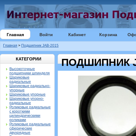
Главная
Войти
Кабинет
Корзина
Оф
Главная
>
Подшипник JAB-2015
КАТЕГОРИИ
ПОДШИПНИК J
Высокоточные
подшипники шпинделя
Шариковые
радиальные
Шариковые радиально-
упорные
Шариковые упорные
Шариковые упорно-
радиальные
Роликовые радиальные
с короткими
цилиндрическими
роликами
Роликовые радиальные
сферические
двухрядные