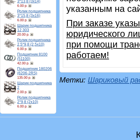
3*13,8 (3х14)
указанным на са
6.00 р.
Ролик подшипника
3*15,8 (3х16)
При заказе указ
6.00 р.
Шарик подшипника
12,303
юридического ли
20.00 р.
Ролик подшипника
при помощи тран
2,5*9,8 (2,5х10)
6.00 р.
работаем!
Подшипник 8100
(51100)
42.00 р.
Подшипник 180206
(6206-2RS)
135.00 р.
Метки:
Шариковый ра
Шарик подшипника
2
2.00 р.
Ролик подшипника
2*9,8 (2х10)
6.00 р.