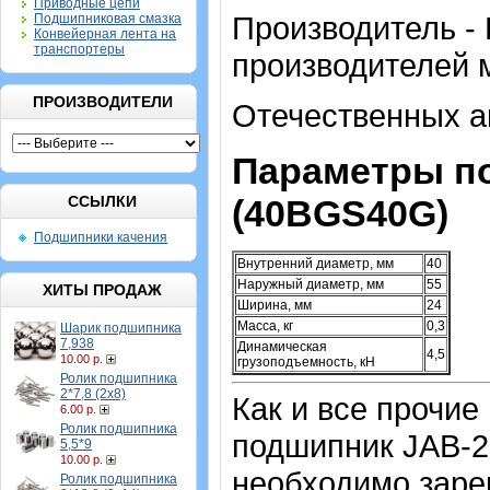
Приводные цепи
Производитель - 
Подшипниковая смазка
Конвейерная лента на
транспортеры
производителей 
ПРОИЗВОДИТЕЛИ
Отечественных а
Параметры п
ССЫЛКИ
(40BGS40G)
Подшипники качения
Внутренний диаметр, мм
40
Наружный диаметр, мм
55
ХИТЫ ПРОДАЖ
Ширина, мм
24
Масса, кг
0,3
Шарик подшипника
7,938
Динамическая
4,5
10.00 р.
грузоподъемность, кН
Ролик подшипника
2*7,8 (2х8)
Как и все прочие
6.00 р.
Ролик подшипника
подшипник JAB-2
5,5*9
10.00 р.
необходимо зарег
Ролик подшипника