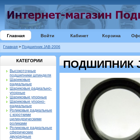
Главная
Войти
Кабинет
Корзина
Оф
Главная
>
Подшипник JAB-2006
КАТЕГОРИИ
ПОДШИПНИК J
Высокоточные
подшипники шпинделя
Шариковые
радиальные
Шариковые радиально-
упорные
Шариковые упорные
Шариковые упорно-
радиальные
Роликовые радиальные
с короткими
цилиндрическими
роликами
Роликовые радиальные
сферические
двухрядные