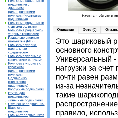
Роликовые радиальные
подшипники с
длинными
цилиндрическими
роликами (игольчатые
Нажмите, чтобы увеличит
подшипники)
Роликовые радиальные
с витыми роликами
Описание
Фото (0)
Отзывы
Роликовые радиально-
упорные конические
Радиально-упорные
Это шариковый 
игольчатые (РИК)
Роликовые упорно-
основного констр
радиальные
сферические
Роликовые упорные с
Универсальный -
коническими роликами
Роликовые упорные с
нагрузки за счет
короткими
цилиндрическими
почти равен раз
роликами
Подшипники
скольжения
из-за незначите
(шарнирные)
Корпусные подшипники
такие шарикопод
Втулки для
подшипников
Линейные подшипники
распространение.
Ступичные подшипники
Шарики от
правило, исполь
подшипников
Ролики от подшипников