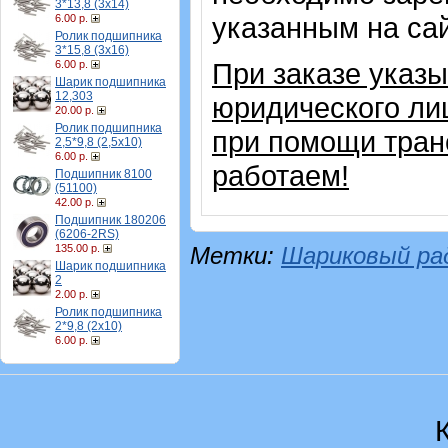
3*13,8 (3х14)
указанным на са
6.00 р.
Ролик подшипника
3*15,8 (3х16)
При заказе указ
6.00 р.
Шарик подшипника
12,303
юридического ли
20.00 р.
Ролик подшипника
при помощи тран
2,5*9,8 (2,5х10)
6.00 р.
работаем!
Подшипник 8100
(51100)
42.00 р.
Подшипник 180206
(6206-2RS)
135.00 р.
Метки:
Шариковый ра
Шарик подшипника
2
2.00 р.
Ролик подшипника
2*9,8 (2х10)
6.00 р.