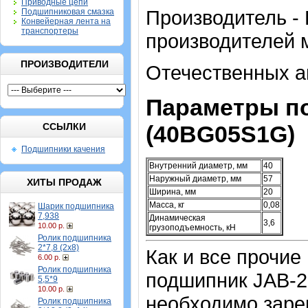
Приводные цепи
Производитель - 
Подшипниковая смазка
Конвейерная лента на
транспортеры
производителей 
ПРОИЗВОДИТЕЛИ
Отечественных а
Параметры п
ССЫЛКИ
(40BG05S1G)
Подшипники качения
Внутренний диаметр, мм
40
Наружный диаметр, мм
57
ХИТЫ ПРОДАЖ
Ширина, мм
20
Масса, кг
0,08
Шарик подшипника
7,938
Динамическая
3,6
10.00 р.
грузоподъемность, кН
Ролик подшипника
2*7,8 (2х8)
Как и все прочие
6.00 р.
Ролик подшипника
подшипник JAB-2
5,5*9
10.00 р.
необходимо зарег
Ролик подшипника