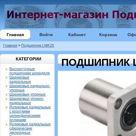
Главная
Войти
Кабинет
Корзина
Оф
Главная
>
Подшипник LMK20
КАТЕГОРИИ
ПОДШИПНИК 
Высокоточные
подшипники шпинделя
Шариковые
радиальные
Шариковые радиально-
упорные
Шариковые упорные
Шариковые упорно-
радиальные
Роликовые радиальные
с короткими
цилиндрическими
роликами
Роликовые радиальные
сферические
двухрядные