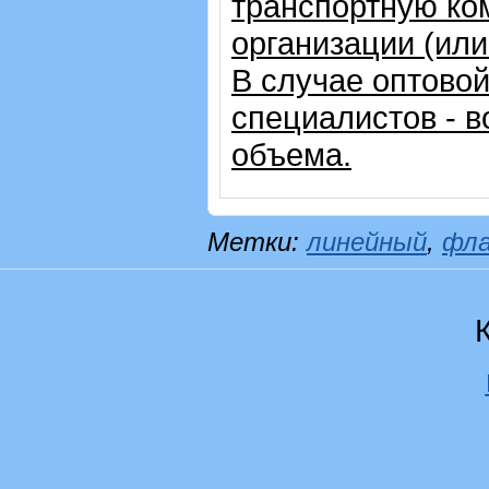
транспортную ко
организации (ил
В случае оптовой
специалистов - в
объема.
Метки:
линейный
,
фл