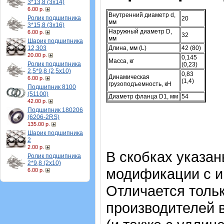
3*13,8 (3х14)
6.00 р.
Внутренний диаметр d,
Ролик подшипника
20
мм
3*15,8 (3х16)
Наружный диаметр D,
6.00 р.
32
мм
Шарик подшипника
12,303
Длина, мм (L)
42 (80)
20.00 р.
0,145
Масса, кг
Ролик подшипника
(0,23)
2,5*9,8 (2,5х10)
0,83
Динамическая
6.00 р.
(1,4)
грузоподъемность, кН
Подшипник 8100
(51100)
Диаметр фланца D1, мм
54
42.00 р.
Подшипник 180206
(6206-2RS)
135.00 р.
Шарик подшипника
2
2.00 р.
В скобках указа
Ролик подшипника
2*9,8 (2х10)
модификации с и
6.00 р.
Отличается тольк
производителей 