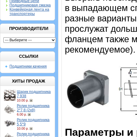
Приводные цепи
в выпадающем спи
Подшипниковая смазка
Конвейерная лента на
транспортеры
разные варианты,
прослужат дольш
ПРОИЗВОДИТЕЛИ
фланцем также мо
рекомендуемое).
ССЫЛКИ
Подшипники качения
ХИТЫ ПРОДАЖ
Шарик подшипника
7,938
10.00 р.
Ролик подшипника
2*7,8 (2х8)
6.00 р.
Ролик подшипника
5,5*9
Параметры и
10.00 р.
Ролик подшипника