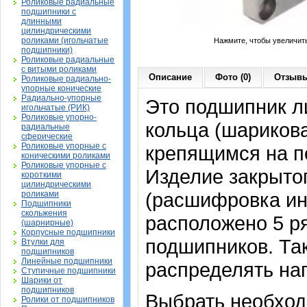
Роликовые радиальные
подшипники с
длинными
цилиндрическими
роликами (игольчатые
Нажмите, чтобы увеличит
подшипники)
Роликовые радиальные
с витыми роликами
Описание
Фото (0)
Отзывы
Роликовые радиально-
упорные конические
Радиально-упорные
Это подшипник л
игольчатые (РИК)
Роликовые упорно-
кольца (шариков
радиальные
сферические
Роликовые упорные с
крепящимся на п
коническими роликами
Роликовые упорные с
Изделие закрытог
короткими
цилиндрическими
(расшифровка ин
роликами
Подшипники
скольжения
расположено 5 р
(шарнирные)
Корпусные подшипники
подшипников. Та
Втулки для
подшипников
Линейные подшипники
распределять наг
Ступичные подшипники
Шарики от
подшипников
Выбрать необхо
Ролики от подшипников