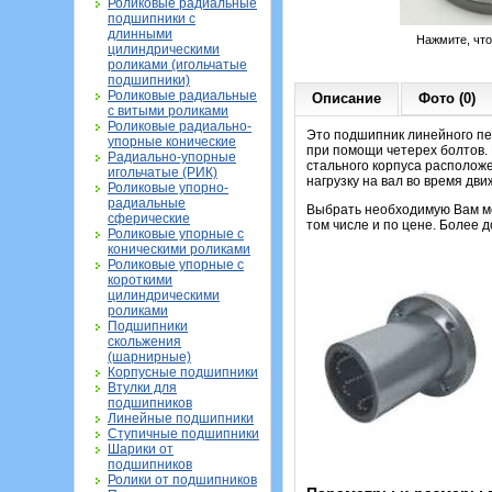
Роликовые радиальные
подшипники с
длинными
Нажмите, чт
цилиндрическими
роликами (игольчатые
подшипники)
Роликовые радиальные
Описание
Фото (0)
с витыми роликами
Роликовые радиально-
Это подшипник линейного пе
упорные конические
при помощи четерех болтов.
Радиально-упорные
стального корпуса располож
игольчатые (РИК)
нагрузку на вал во время дви
Роликовые упорно-
радиальные
Выбрать необходимую Вам мо
сферические
том числе и по цене. Более
Роликовые упорные с
коническими роликами
Роликовые упорные с
короткими
цилиндрическими
роликами
Подшипники
скольжения
(шарнирные)
Корпусные подшипники
Втулки для
подшипников
Линейные подшипники
Ступичные подшипники
Шарики от
подшипников
Ролики от подшипников