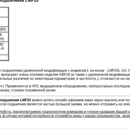
подшипника LMF20
(80)
8
26)
882
14)
ы подшипника удлиненной модификации с индексом L на конце - LMF20L UU. О
 выпускает очень похожее изделие KBF20 (и также с удлиненной модификацие
тельные различия по некоторым параметрам, в частности, L отличается на не
ет). Применяется в ЧПУ, медицинском оборудовании, лабораторных исследов
нках, станках плазменной резки.
подшипник LMF20
можно купить онлайн оформив заказ через корзину или по
 если подшипник является частью большой заявки, ее можно отправить на эле
алуйста, предпочитаемую транспортную компанию и точное название Вашей 
. В случае оптовой потребности уточняйте цены у наших специалистов - во