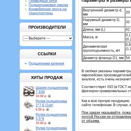
Параметры и размеры 
Приводные цепи
Подшипниковая смазка
Конвейерная лента на
Внутренний диаметр d,
20
транспортеры
мм
Наружный диаметр D,
32
мм
ПРОИЗВОДИТЕЛИ
Длина, мм (L)
42 
0,1
Масса, кг
(0,
0,
Динамическая
(1,
грузоподъемность, кН
ССЫЛКИ
Диаметр фланца D1, мм
54
Подшипники качения
В скобках указаны параметр
европейских производителей
ХИТЫ ПРОДАЖ
аналоги, есть очень незначи
Соответствует ISO (в ГОСТ н
Шарик подшипника
фрезерно-гравировальных ста
7,938
10.00 р.
Как и всю прочую продукцию,
Ролик подшипника
сайте телефонам.
В случае,
2*7,8 (2х8)
6.00 р.
При заказе указывайте, пож
Ролик подшипника
почтой России не отправляем
5,5*9
от объема.
10.00 р.
Ролик подшипника