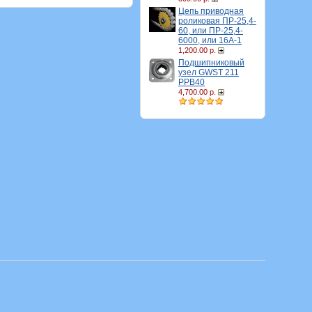
Цепь приводная
роликовая ПР-25,4-
60, или ПР-25,4-
6000, или 16A-1
1,200.00 р.
Подшипниковый
узел GWST 211
PPB40
4,700.00 р.