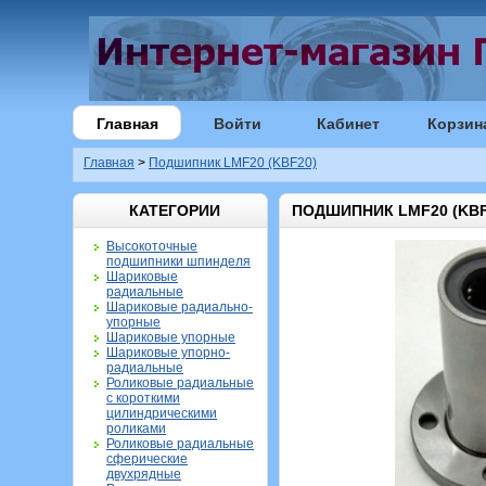
Главная
Войти
Кабинет
Корзин
Главная
>
Подшипник LMF20 (KBF20)
КАТЕГОРИИ
ПОДШИПНИК LMF20 (KBF
Высокоточные
подшипники шпинделя
Шариковые
радиальные
Шариковые радиально-
упорные
Шариковые упорные
Шариковые упорно-
радиальные
Роликовые радиальные
с короткими
цилиндрическими
роликами
Роликовые радиальные
сферические
двухрядные