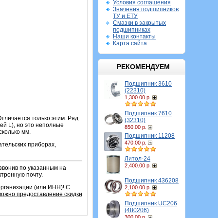
Условия соглашения
Значения подшипников
ТУ и ЕТУ
Смазки в закрытых
подшипниках
Наши контакты
Карта сайта
РЕКОМЕНДУЕМ
Подшипник 3610
(22310)
1,300.00 р.
Подшипник 7610
тличается только этим. Ряд
(32310)
й L), но это неполные
850.00 р.
сколько мм.
Подшипник 11208
470.00 р.
ательских приборах,
Литол-24
2,400.00 р.
звонив по указанным на
ктронную почту.
Подшипник 436208
организации (или ИНН)!
С
2,100.00 р.
зможно предоставление скидки
Подшипник UC206
(480206)
300.00 р.