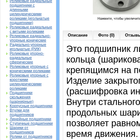
Роликовые радиальные
подшипники с
длинными
цилиндрическими
роликами (игольчатые
Нажмите, чтобы увеличит
подшипники)
Роликовые радиальные
с витыми роликами
Описание
Фото (0)
Отзывы
Роликовые радиально-
упорные конические
Радиально-упорные
Это подшипник л
игольчатые (РИК)
Роликовые упорно-
кольца (шарикова
радиальные
сферические
Роликовые упорные с
крепящимся на п
коническими роликами
Роликовые упорные с
Изделие закрытог
короткими
цилиндрическими
(расшифровка ин
роликами
Подшипники
скольжения
Внутри стальног
(шарнирные)
Корпусные подшипники
продольных шари
Втулки для
подшипников
Линейные подшипники
позволяет равном
Ступичные подшипники
Шарики от
время движения.
подшипников
Ролики от подшипников