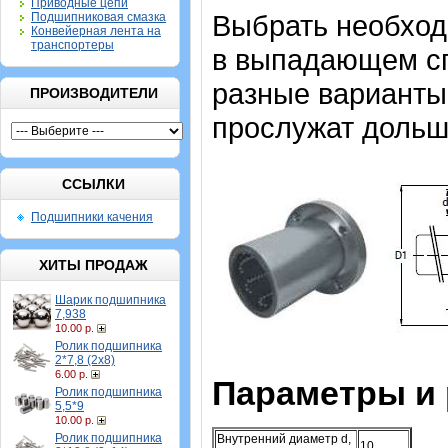
Приводные цепи
Выбрать необхо
Подшипниковая смазка
Конвейерная лента на
транспортеры
в выпадающем спи
разные варианты,
ПРОИЗВОДИТЕЛИ
прослужат дольш
ССЫЛКИ
Подшипники качения
ХИТЫ ПРОДАЖ
Шарик подшипника
7,938
10.00 р.
Ролик подшипника
2*7,8 (2х8)
6.00 р.
Параметры и
Ролик подшипника
5,5*9
10.00 р.
Ролик подшипника
Внутренний диаметр d,
10