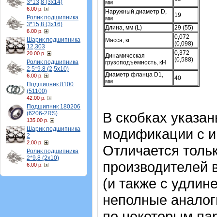
3*13,8 (3х14)
мм
6.00 р.
Наружный диаметр D,
19
Ролик подшипника
мм
3*15,8 (3х16)
Длина, мм (L)
29 (55)
6.00 р.
0,072
Шарик подшипника
Масса, кг
(0,098)
12,303
0,372
20.00 р.
Динамическая
(0,588)
Ролик подшипника
грузоподъемность, кН
2,5*9,8 (2,5х10)
Диаметр фланца D1,
6.00 р.
40
мм
Подшипник 8100
(51100)
42.00 р.
Подшипник 180206
В скобках указа
(6206-2RS)
135.00 р.
Шарик подшипника
модификации с и
2
2.00 р.
Отличается тольк
Ролик подшипника
2*9,8 (2х10)
производителей 
6.00 р.
(и также с удлин
неполные аналог
по некоторым пар