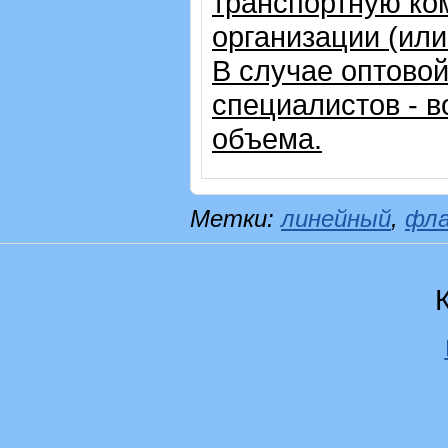
транспортную ко
организации (ил
В случае оптовой
специалистов - в
объема.
Метки:
линейный
,
фл