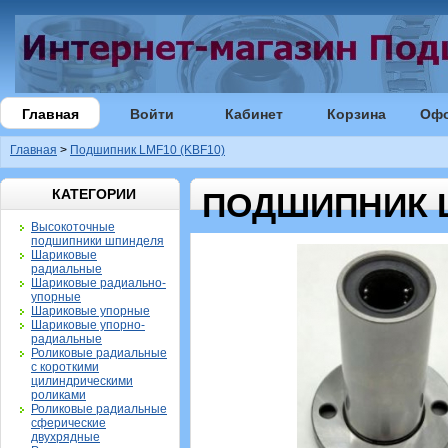
Главная
Войти
Кабинет
Корзина
Оф
Главная
>
Подшипник LMF10 (KBF10)
КАТЕГОРИИ
ПОДШИПНИК L
Высокоточные
подшипники шпинделя
Шариковые
радиальные
Шариковые радиально-
упорные
Шариковые упорные
Шариковые упорно-
радиальные
Роликовые радиальные
с короткими
цилиндрическими
роликами
Роликовые радиальные
сферические
двухрядные