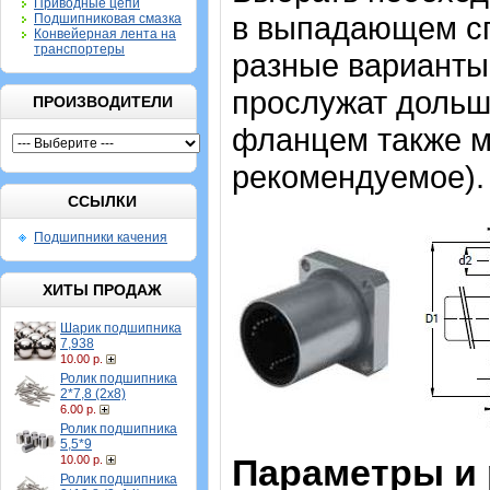
Приводные цепи
в выпадающем спи
Подшипниковая смазка
Конвейерная лента на
транспортеры
разные варианты,
прослужат дольш
ПРОИЗВОДИТЕЛИ
фланцем также мо
рекомендуемое).
ССЫЛКИ
Подшипники качения
ХИТЫ ПРОДАЖ
Шарик подшипника
7,938
10.00 р.
Ролик подшипника
2*7,8 (2х8)
6.00 р.
Ролик подшипника
5,5*9
Параметры и
10.00 р.
Ролик подшипника