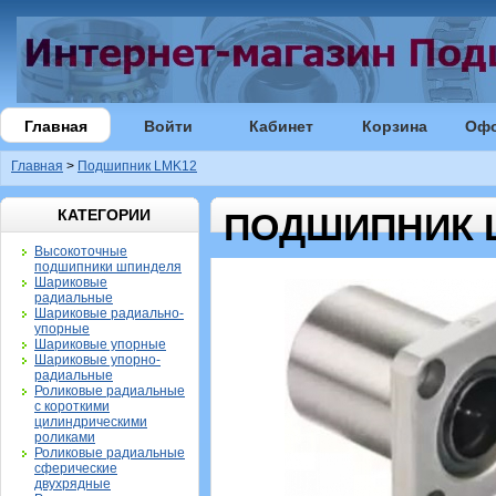
Главная
Войти
Кабинет
Корзина
Оф
Главная
>
Подшипник LMK12
КАТЕГОРИИ
ПОДШИПНИК 
Высокоточные
подшипники шпинделя
Шариковые
радиальные
Шариковые радиально-
упорные
Шариковые упорные
Шариковые упорно-
радиальные
Роликовые радиальные
с короткими
цилиндрическими
роликами
Роликовые радиальные
сферические
двухрядные