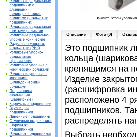
Роликовые радиальные
подшипники с
длинными
цилиндрическими
роликами (игольчатые
Нажмите, чтобы увеличит
подшипники)
Роликовые радиальные
с витыми роликами
Описание
Фото (0)
Отзывы
Роликовые радиально-
упорные конические
Радиально-упорные
Это подшипник л
игольчатые (РИК)
Роликовые упорно-
кольца (шариков
радиальные
сферические
Роликовые упорные с
крепящимся на п
коническими роликами
Роликовые упорные с
Изделие закрытог
короткими
цилиндрическими
(расшифровка ин
роликами
Подшипники
скольжения
расположено 4 р
(шарнирные)
Корпусные подшипники
подшипников. Та
Втулки для
подшипников
Линейные подшипники
распределять наг
Ступичные подшипники
Шарики от
подшипников
Выбрать необхо
Ролики от подшипников