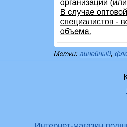
организации (ил
В случае оптовой
специалистов - в
объема.
Метки:
линейный
,
фл
Интернет-магазин подш