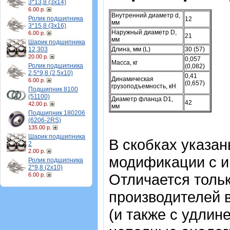
3*13,8 (3х14)
6.00 р.
Внутренний диаметр d,
Ролик подшипника
12
мм
3*15,8 (3х16)
Наружный диаметр D,
6.00 р.
21
мм
Шарик подшипника
12,303
Длина, мм (L)
30 (57)
20.00 р.
0,057
Масса, кг
Ролик подшипника
(0,082)
2,5*9,8 (2,5х10)
0,41
Динамическая
6.00 р.
(0,657)
грузоподъемность, кН
Подшипник 8100
(51100)
Диаметр фланца D1,
42
42.00 р.
мм
Подшипник 180206
(6206-2RS)
135.00 р.
Шарик подшипника
В скобках указа
2
2.00 р.
модификации с и
Ролик подшипника
2*9,8 (2х10)
Отличается тольк
6.00 р.
производителей 
(и также с удлин