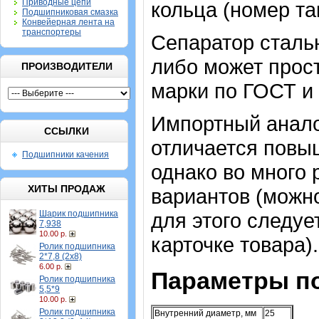
Приводные цепи
кольца (номер та
Подшипниковая смазка
Конвейерная лента на
транспортеры
Сепаратор стальн
либо может прост
ПРОИЗВОДИТЕЛИ
марки по ГОСТ и 
Импортный аналог
ССЫЛКИ
отличается повы
Подшипники качения
однако во много 
ХИТЫ ПРОДАЖ
вариантов (можно
Шарик подшипника
для этого следу
7,938
10.00 р.
карточке товара)
Ролик подшипника
2*7,8 (2х8)
6.00 р.
Параметры п
Ролик подшипника
5,5*9
10.00 р.
Ролик подшипника
Внутренний диаметр, мм
25