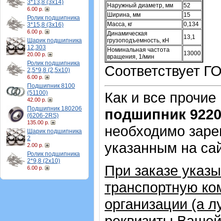
3*13,8 (3х14)
Наружный диаметр, мм
52
6.00 р.
Ширина, мм
15
Ролик подшипника
Масса, кг
0,134
3*15,8 (3х16)
6.00 р.
Динамическая
13,1
Шарик подшипника
грузоподъемность, кН
12,303
Номинальная частота
13000
20.00 р.
вращения, 1/мин
Ролик подшипника
Соответствует ГО
2,5*9,8 (2,5х10)
6.00 р.
Подшипник 8100
(51100)
Как и все прочие
42.00 р.
Подшипник 180206
подшипник 922
(6206-2RS)
135.00 р.
необходимо зарег
Шарик подшипника
2
указанным на са
2.00 р.
Ролик подшипника
2*9,8 (2х10)
При заказе указ
6.00 р.
транспортную ко
организации (а 
реквизиты Вашей