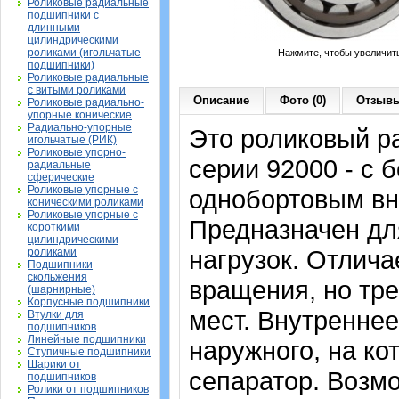
Роликовые радиальные
подшипники с
длинными
цилиндрическими
роликами (игольчатые
Нажмите, чтобы увеличит
подшипники)
Роликовые радиальные
с витыми роликами
Описание
Фото (0)
Отзывы
Роликовые радиально-
упорные конические
Радиально-упорные
Это роликовый р
игольчатые (РИК)
Роликовые упорно-
серии 92000 - с 
радиальные
сферические
Роликовые упорные с
однобортовым вн
коническими роликами
Роликовые упорные с
Предназначен дл
короткими
цилиндрическими
нагрузок. Отлич
роликами
Подшипники
скольжения
вращения, но тр
(шарнирные)
Корпусные подшипники
мест. Внутреннее
Втулки для
подшипников
Линейные подшипники
наружного, на ко
Ступичные подшипники
Шарики от
сепаратор. Возмо
подшипников
Ролики от подшипников