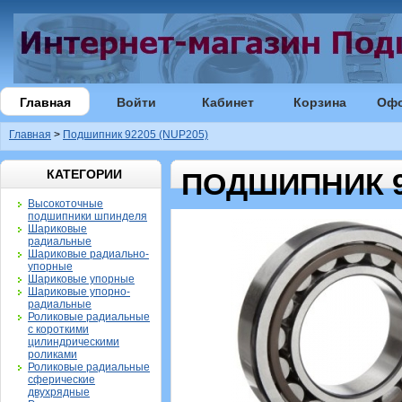
Главная
Войти
Кабинет
Корзина
Оф
Главная
>
Подшипник 92205 (NUP205)
КАТЕГОРИИ
ПОДШИПНИК 92
Высокоточные
подшипники шпинделя
Шариковые
радиальные
Шариковые радиально-
упорные
Шариковые упорные
Шариковые упорно-
радиальные
Роликовые радиальные
с короткими
цилиндрическими
роликами
Роликовые радиальные
сферические
двухрядные