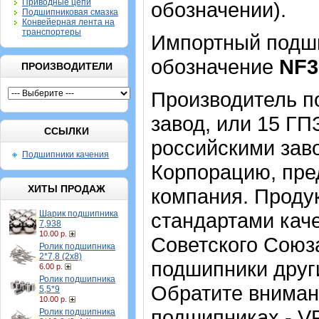
Приводные цепи
обозначении).
Подшипниковая смазка
Конвейерная лента на
транспортеры
Импортный подшип
обозначение
NF3
ПРОИЗВОДИТЕЛИ
Производитель п
завод, или 15 ГП
ССЫЛКИ
российскими зав
Подшипники качения
Корпорацию, пре
ХИТЫ ПРОДАЖ
компания. Проду
Шарик подшипника
стандартами кач
7,938
10.00 р.
Советского Союза
Ролик подшипника
2*7,8 (2х8)
подшипники други
6.00 р.
Ролик подшипника
Обратите вниман
5,5*9
10.00 р.
подшипниках - V
Ролик подшипника