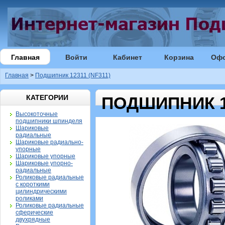
Главная
Войти
Кабинет
Корзина
Оф
Главная
>
Подшипник 12311 (NF311)
КАТЕГОРИИ
ПОДШИПНИК 12
Высокоточные
подшипники шпинделя
Шариковые
радиальные
Шариковые радиально-
упорные
Шариковые упорные
Шариковые упорно-
радиальные
Роликовые радиальные
с короткими
цилиндрическими
роликами
Роликовые радиальные
сферические
двухрядные