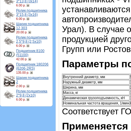
3*13,8 (3х14)
6.00 р.
устанавливаются
Ролик подшипника
3*15,8 (3х16)
автопроизводител
6.00 р.
Шарик подшипника
Урал). В случае 
12,303
20.00 р.
продукцией друг
Ролик подшипника
2,5*9,8 (2,5х10)
6.00 р.
Групп или Ростов
Подшипник 8100
(51100)
42.00 р.
Параметры п
Подшипник 180206
(6206-2RS)
135.00 р.
Внутренний диаметр, мм
Шарик подшипника
2
Наружный диаметр, мм
2.00 р.
Ширина, мм
Ролик подшипника
Масса, кг
2*9,8 (2х10)
Динамическая грузоподъемность, кН
6.00 р.
Номинальная частота вращения, 1/мин
Соответствует Г
Применяется 