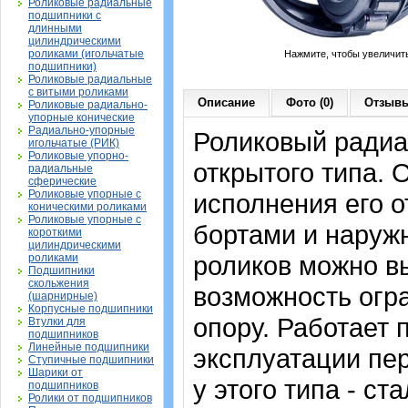
Роликовые радиальные
подшипники с
длинными
цилиндрическими
роликами (игольчатые
Нажмите, чтобы увеличит
подшипники)
Роликовые радиальные
с витыми роликами
Описание
Фото (0)
Отзывы
Роликовые радиально-
упорные конические
Радиально-упорные
Роликовый ради
игольчатые (РИК)
Роликовые упорно-
открытого типа. 
радиальные
сферические
Роликовые упорные с
исполнения его о
коническими роликами
Роликовые упорные с
бортами и наруж
короткими
цилиндрическими
роликов можно вы
роликами
Подшипники
скольжения
возможность огр
(шарнирные)
Корпусные подшипники
опору. Работает 
Втулки для
подшипников
Линейные подшипники
эксплуатации пе
Ступичные подшипники
Шарики от
у этого типа - с
подшипников
Ролики от подшипников