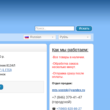
Искать
Russian
Рубль
Как мы работаем:
0 р.
-Все товары в наличии.
-Обработка заказа
ник 8134Л
несколько минут.
 (1 ГПЗ)
-Отправка сразу после
енок
оплаты.
Отдел продаж:
у
mts-vostok@yandex.ru
+7 (846) 379-41-47
(городской)
☎
+7(960) 820-86-27