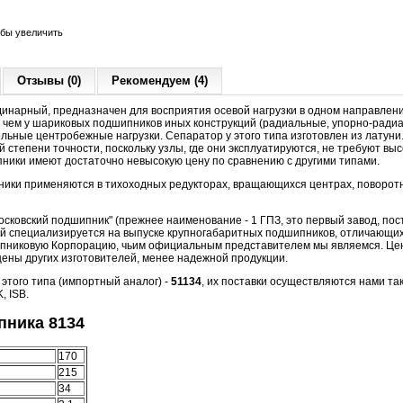
обы увеличить
Отзывы (0)
Рекомендуем (4)
динарный, предназначен для восприятия осевой нагрузки в одном направлени
 чем у шариковых подшипников иных конструкций (радиальные, упорно-радиа
льные центробежные нагрузки. Сепаратор у этого типа изготовлен из латуни
 степени точности, поскольку узлы, где они эксплуатируются, не требуют вы
пники имеют достаточно невысокую цену по сравнению с другими типами.
ки применяются в тихоходных редукторах, вращающихся центрах, поворотн
осковский подшипник" (прежнее наименование - 1 ГПЗ, это первый завод, по
рый специализируется на выпуске крупногабаритных подшипников, отличающи
пниковую Корпорацию, чьим официальным представителем мы являемся. Цен
ены других изготовителей, менее надежной продукции.
того типа (импортный аналог) -
51134
, их поставки осуществляются нами так
, ISB.
ника 8134
170
215
34