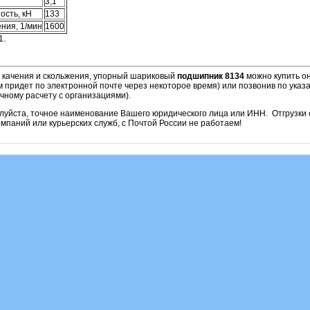
3,1
ость, кН
133
ния, 1/мин
1600
1.
и качения и скольжения, упорный шариковый
подшипник 8134
можно купить он
м придет по электронной почте через некоторое время) или позвонив по ука
чному расчету с организациями).
алуйста, точное наименование Вашего юридического лица или ИНН. Отгрузк
паний или курьерских служб, с Почтой России не работаем!