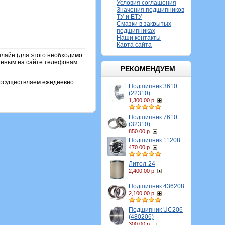
Условия соглашения
Значения подшипников
ТУ и ЕТУ
Смазки в закрытых
подшипниках
Наши контакты
Карта сайта
лайн (для этого необходимо
занным на сайте телефонам
РЕКОМЕНДУЕМ
и осуществляем ежедневно
Подшипник 3610
(22310)
1,300.00 р.
Подшипник 7610
(32310)
850.00 р.
Подшипник 11208
470.00 р.
Литол-24
2,400.00 р.
Подшипник 436208
2,100.00 р.
Подшипник UC206
(480206)
300.00 р.