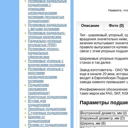
Роликовые радиальные
подшипники с
длинными
Нажмите, чт
цилиндрическими
роликами (игольчатые
подшипники)
Роликовые радиальные
Описание
Фото (0)
с витыми роликами
Роликовые радиально-
Тип - шариковый, упорный, о
упорные конические
вращения значительно ниже,
Радиально-упорные
качения испытывают значите
игольчатые (РИК)
правило выпускаются нулевой
Роликовые упорно-
связи с этим упорные подши
радиальные
сферические
Шариковые упорные подшипни
Роликовые упорные с
станах и так далее.
коническими роликами
Роликовые упорные с
Завод-изготовитель - ОАО "М
короткими
еще в начале 20 века, кото
цилиндрическими
входит в Европейскую Подши
роликами
завода намного превышают ц
Подшипники
скольжения
Инофирменное обозначение э
(шарнирные)
таких марок как FAG, SKF, NSK
Корпусные подшипники
Втулки для
Параметры подшип
подшипников
Линейные подшипники
Ступичные подшипники
Внутренний диаметр, мм (d)
Шарики от
Наружный диаметр, мм (D)
подшипников
Ширина, мм (B)
Ролики от подшипников