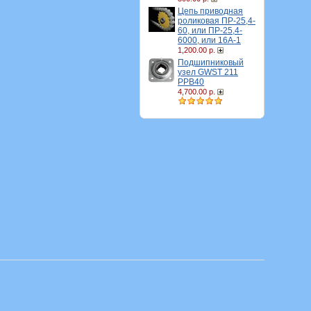
Цепь приводная
роликовая ПР-25,4-
60, или ПР-25,4-
6000, или 16A-1
1,200.00 р.
Подшипниковый
узел GWST 211
PPB40
4,700.00 р.