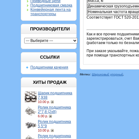
Масса, кг
Приводные цепи
Подшипниковая смазка
Динамическая грузоподъемн
Конвейерная лента на
Номинальная частота враще
транспортеры
Соответствует ГОСТ 520-201
ПРОИЗВОДИТЕЛИ
Как и все прочие подшипник
зарегистрироваться, счет Ва
(работаем только по безнали
При заказе указывайте, пож
при помощи транспортных ком
ССЫЛКИ
Подшипники качения
Метки:
Шариковый упорный
,
ХИТЫ ПРОДАЖ
Шарик подшипника
7,938
10.00 р.
Ролик подшипника
2*7,8 (2х8)
6.00 р.
Ролик подшипника
5,5*9
10.00 р.
Ролик подшипника