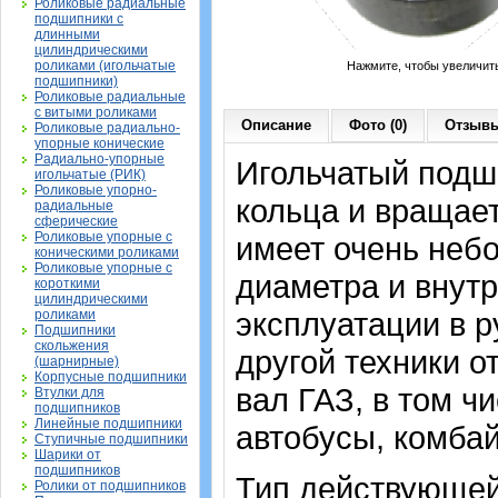
Роликовые радиальные
подшипники с
длинными
цилиндрическими
роликами (игольчатые
Нажмите, чтобы увеличит
подшипники)
Роликовые радиальные
с витыми роликами
Описание
Фото (0)
Отзывы
Роликовые радиально-
упорные конические
Радиально-упорные
Игольчатый подши
игольчатые (РИК)
Роликовые упорно-
кольца и вращает
радиальные
сферические
Роликовые упорные с
имеет очень неб
коническими роликами
Роликовые упорные с
диаметра и внутр
короткими
цилиндрическими
эксплуатации в 
роликами
Подшипники
скольжения
другой техники о
(шарнирные)
Корпусные подшипники
вал ГАЗ, в том чи
Втулки для
подшипников
Линейные подшипники
автобусы, комба
Ступичные подшипники
Шарики от
подшипников
Тип действующей
Ролики от подшипников