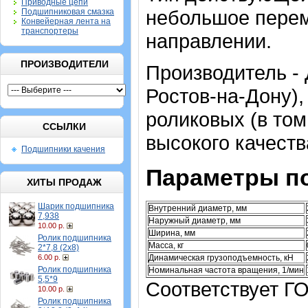
Приводные цепи
небольшое перем
Подшипниковая смазка
Конвейерная лента на
транспортеры
направлении.
ПРОИЗВОДИТЕЛИ
Производитель - 
Ростов-на-Дону)
роликовых (в том
ССЫЛКИ
высокого качеств
Подшипники качения
Параметры п
ХИТЫ ПРОДАЖ
Шарик подшипника
Внутренний диаметр, мм
7,938
Наружный диаметр, мм
10.00 р.
Ширина, мм
Ролик подшипника
Масса, кг
2*7,8 (2х8)
6.00 р.
Динамическая грузоподъемность, кН
Ролик подшипника
Номинальная частота вращения, 1/мин
5,5*9
Соответствует Г
10.00 р.
Ролик подшипника