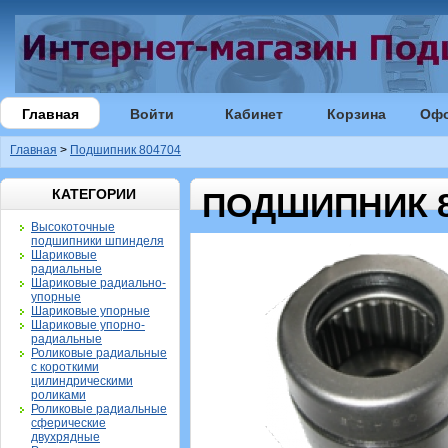
Главная
Войти
Кабинет
Корзина
Оф
Главная
>
Подшипник 804704
КАТЕГОРИИ
ПОДШИПНИК 8
Высокоточные
подшипники шпинделя
Шариковые
радиальные
Шариковые радиально-
упорные
Шариковые упорные
Шариковые упорно-
радиальные
Роликовые радиальные
с короткими
цилиндрическими
роликами
Роликовые радиальные
сферические
двухрядные