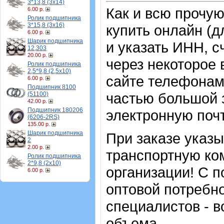
3*13,8 (3х14)
Как и всю прочу
6.00 р.
Ролик подшипника
3*15,8 (3х16)
купить онлайн (д
6.00 р.
Шарик подшипника
и указать ИНН, с
12,303
20.00 р.
через некоторое 
Ролик подшипника
2,5*9,8 (2,5х10)
сайте телефонам
6.00 р.
Подшипник 8100
частью большой з
(51100)
42.00 р.
Подшипник 180206
электронную почт
(6206-2RS)
135.00 р.
Шарик подшипника
При заказе указ
2
2.00 р.
транспортную ко
Ролик подшипника
2*9,8 (2х10)
организации! С п
6.00 р.
оптовой потребн
специалистов - в
объема.