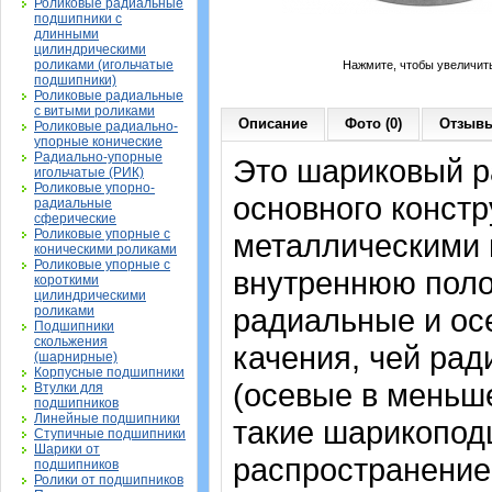
Роликовые радиальные
подшипники с
длинными
цилиндрическими
роликами (игольчатые
Нажмите, чтобы увеличит
подшипники)
Роликовые радиальные
с витыми роликами
Описание
Фото (0)
Отзывы
Роликовые радиально-
упорные конические
Радиально-упорные
Это шариковый 
игольчатые (РИК)
Роликовые упорно-
основного констр
радиальные
сферические
Роликовые упорные с
металлическими 
коническими роликами
Роликовые упорные с
внутреннюю поло
короткими
цилиндрическими
радиальные и осе
роликами
Подшипники
скольжения
качения, чей рад
(шарнирные)
Корпусные подшипники
(осевые в меньш
Втулки для
подшипников
Линейные подшипники
такие шарикопод
Ступичные подшипники
Шарики от
распространение.
подшипников
Ролики от подшипников