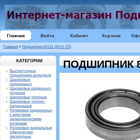
Главная
Войти
Кабинет
Корзина
Оф
Главная
>
Подшипник 80111 (6011-ZZ)
КАТЕГОРИИ
ПОДШИПНИК 80
Высокоточные
подшипники шпинделя
Шариковые
радиальные
Шариковые радиально-
упорные
Шариковые упорные
Шариковые упорно-
радиальные
Роликовые радиальные
с короткими
цилиндрическими
роликами
Роликовые радиальные
сферические
двухрядные