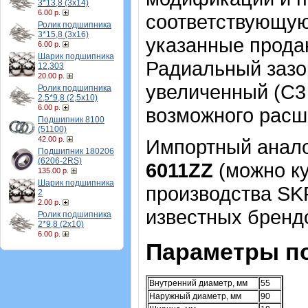
3*13,8 (3х14)
6.00 р.
соответствующую 
Ролик подшипника
3*15,8 (3х16)
указанные продаю
6.00 р.
Шарик подшипника
Радиальный зазо
12,303
20.00 р.
увеличенный (C3 
Ролик подшипника
2,5*9,8 (2,5х10)
6.00 р.
возможного расш
Подшипник 8100
(51100)
42.00 р.
Импортный аналог
Подшипник 180206
(6206-2RS)
6011ZZ
(можно ку
135.00 р.
Шарик подшипника
производства SK
2
2.00 р.
известных брендо
Ролик подшипника
2*9,8 (2х10)
6.00 р.
Параметры п
Внутренний диаметр, мм
55
Наружный диаметр, мм
90