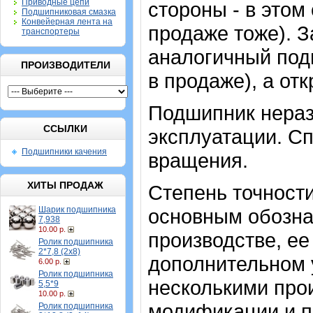
Приводные цепи
стороны - в этом
Подшипниковая смазка
Конвейерная лента на
продаже тоже). 
транспортеры
аналогичный под
ПРОИЗВОДИТЕЛИ
в продаже), а отк
Подшипник нераз
ССЫЛКИ
эксплуатации. Сп
Подшипники качения
вращения.
ХИТЫ ПРОДАЖ
Степень точности
Шарик подшипника
основным обозна
7,938
10.00 р.
производстве, ее
Ролик подшипника
2*7,8 (2х8)
дополнительном 
6.00 р.
Ролик подшипника
несколькими про
5,5*9
10.00 р.
модификации и п
Ролик подшипника