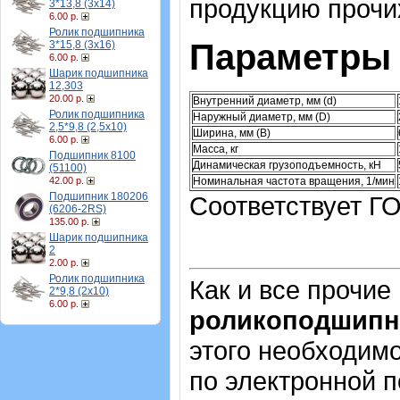
продукцию прочи
3*13,8 (3х14)
6.00 р.
Ролик подшипника
Параметры 
3*15,8 (3х16)
6.00 р.
Шарик подшипника
12,303
20.00 р.
Внутренний диаметр, мм (d)
Ролик подшипника
Наружный диаметр, мм (D)
2,5*9,8 (2,5х10)
Ширина, мм (B)
6.00 р.
Масса, кг
Подшипник 8100
Динамическая грузоподъемность, кН
(51100)
Номинальная частота вращения, 1/мин
42.00 р.
Подшипник 180206
Соответствует ГО
(6206-2RS)
135.00 р.
Шарик подшипника
2
2.00 р.
Ролик подшипника
Как и все прочие
2*9,8 (2х10)
6.00 р.
роликоподшипн
этого необходимо
по электронной п