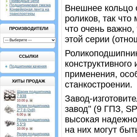
Приводные цепи
Внешнее кольцо 
Подшипниковая смазка
Конвейерная лента на
транспортеры
роликов, так что
что очень важно
ПРОИЗВОДИТЕЛИ
этой серии (отн
Роликоподшипник
ССЫЛКИ
конструктивного
Подшипники качения
применения, особ
ХИТЫ ПРОДАЖ
станкостроении.
Шарик подшипника
Завод-изготовит
7,938
10.00 р.
Ролик подшипника
завод" (9 ГПЗ, 
2*7,8 (2х8)
6.00 р.
высокая надежно
Ролик подшипника
5,5*9
на них могут быт
10.00 р.
Ролик подшипника