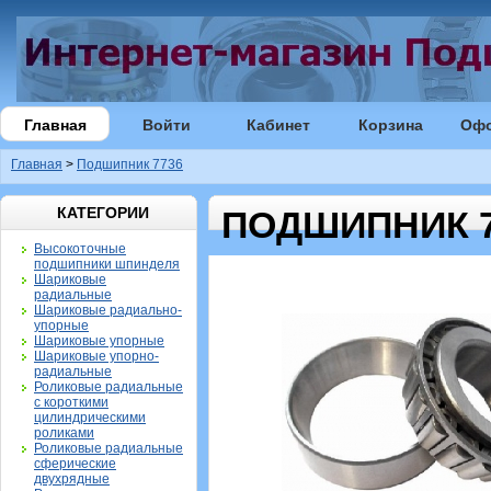
Главная
Войти
Кабинет
Корзина
Оф
Главная
>
Подшипник 7736
КАТЕГОРИИ
ПОДШИПНИК 7
Высокоточные
подшипники шпинделя
Шариковые
радиальные
Шариковые радиально-
упорные
Шариковые упорные
Шариковые упорно-
радиальные
Роликовые радиальные
с короткими
цилиндрическими
роликами
Роликовые радиальные
сферические
двухрядные