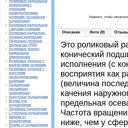
Роликовые радиальные
подшипники с
длинными
цилиндрическими
роликами (игольчатые
Нажмите, чтобы увеличит
подшипники)
Роликовые радиальные
с витыми роликами
Описание
Фото (0)
Отзывы
Роликовые радиально-
упорные конические
Радиально-упорные
Это роликовый р
игольчатые (РИК)
Роликовые упорно-
конический подш
радиальные
сферические
Роликовые упорные с
исполнения (с к
коническими роликами
Роликовые упорные с
восприятия как р
короткими
цилиндрическими
(величина послед
роликами
Подшипники
скольжения
качения наружног
(шарнирные)
Корпусные подшипники
предельная осева
Втулки для
подшипников
Линейные подшипники
Частота вращения
Ступичные подшипники
Шарики от
ниже, чем у сфе
подшипников
Ролики от подшипников