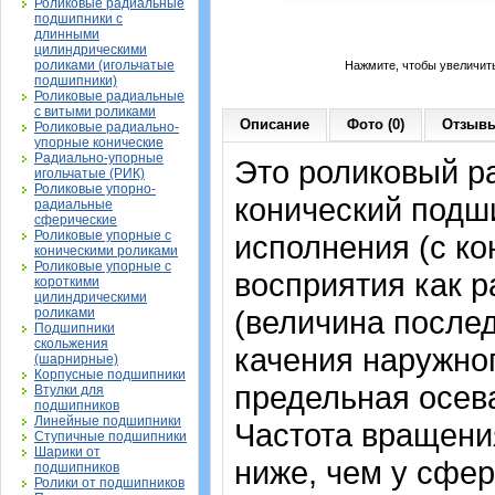
Роликовые радиальные
подшипники с
длинными
цилиндрическими
роликами (игольчатые
Нажмите, чтобы увеличит
подшипники)
Роликовые радиальные
с витыми роликами
Описание
Фото (0)
Отзывы
Роликовые радиально-
упорные конические
Радиально-упорные
Это роликовый р
игольчатые (РИК)
Роликовые упорно-
конический подш
радиальные
сферические
Роликовые упорные с
исполнения (с к
коническими роликами
Роликовые упорные с
восприятия как р
короткими
цилиндрическими
(величина послед
роликами
Подшипники
скольжения
качения наружног
(шарнирные)
Корпусные подшипники
предельная осева
Втулки для
подшипников
Линейные подшипники
Частота вращения
Ступичные подшипники
Шарики от
ниже, чем у сфе
подшипников
Ролики от подшипников