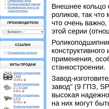
Приводные цепи
Внешнее кольцо 
Подшипниковая смазка
Конвейерная лента на
транспортеры
роликов, так что
что очень важно
ПРОИЗВОДИТЕЛИ
этой серии (отн
Роликоподшипник
ССЫЛКИ
конструктивного
Подшипники качения
применения, особ
ХИТЫ ПРОДАЖ
станкостроении.
Шарик подшипника
Завод-изготовит
7,938
10.00 р.
Ролик подшипника
завод" (9 ГПЗ, 
2*7,8 (2х8)
6.00 р.
высокая надежно
Ролик подшипника
5,5*9
на них могут быт
10.00 р.
Ролик подшипника