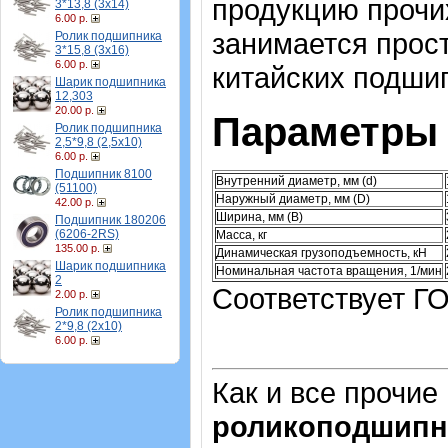
продукцию прочи
3*13,8 (3х14)
6.00 р.
занимается прос
Ролик подшипника
3*15,8 (3х16)
6.00 р.
китайских подши
Шарик подшипника
12,303
20.00 р.
Параметры 
Ролик подшипника
2,5*9,8 (2,5х10)
6.00 р.
Подшипник 8100
Внутренний диаметр, мм (d)
(51100)
Наружный диаметр, мм (D)
42.00 р.
Ширина, мм (B)
Подшипник 180206
(6206-2RS)
Масса, кг
135.00 р.
Динамическая грузоподъемность, кН
Шарик подшипника
Номинальная частота вращения, 1/мин
2
Соответствует ГО
2.00 р.
Ролик подшипника
2*9,8 (2х10)
6.00 р.
Как и все прочие
роликоподшипн