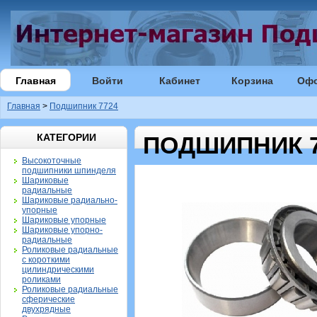
Главная
Войти
Кабинет
Корзина
Оф
Главная
>
Подшипник 7724
КАТЕГОРИИ
ПОДШИПНИК 7
Высокоточные
подшипники шпинделя
Шариковые
радиальные
Шариковые радиально-
упорные
Шариковые упорные
Шариковые упорно-
радиальные
Роликовые радиальные
с короткими
цилиндрическими
роликами
Роликовые радиальные
сферические
двухрядные