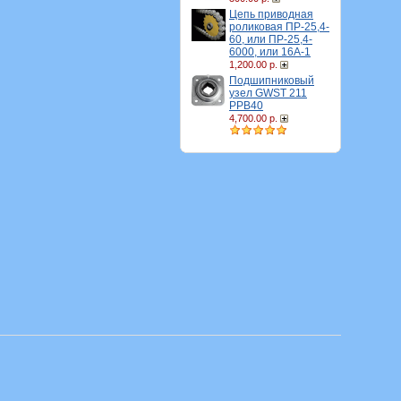
Цепь приводная
роликовая ПР-25,4-
60, или ПР-25,4-
6000, или 16A-1
1,200.00 р.
Подшипниковый
узел GWST 211
PPB40
4,700.00 р.