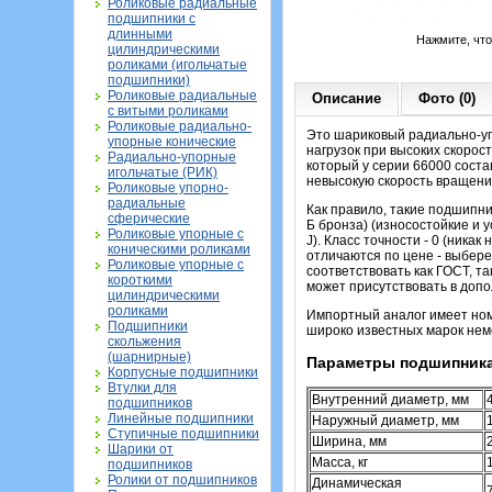
Роликовые радиальные
подшипники с
длинными
Нажмите, чт
цилиндрическими
роликами (игольчатые
подшипники)
Роликовые радиальные
Описание
Фото (0)
с витыми роликами
Роликовые радиально-
Это шариковый радиально-уп
упорные конические
нагрузок при высоких скорос
Радиально-упорные
который у серии 66000 состав
игольчатые (РИК)
невысокую скорость вращени
Роликовые упорно-
радиальные
Как правило, такие подшипн
сферические
Б бронза) (износостойкие и 
Роликовые упорные с
J). Класс точности - 0 (ника
коническими роликами
отличаются по цене - выбере
Роликовые упорные с
соответствовать как ГОСТ, т
короткими
может присутствовать в доп
цилиндрическими
роликами
Импортный аналог имеет но
Подшипники
широко известных марок неме
скольжения
(шарнирные)
Параметры подшипника
Корпусные подшипники
Втулки для
Внутренний диаметр, мм
подшипников
Линейные подшипники
Наружный диаметр, мм
Ступичные подшипники
Ширина, мм
Шарики от
Масса, кг
подшипников
Ролики от подшипников
Динамическая