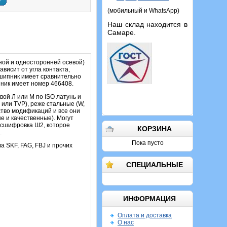
у
(мобильный и WhatsApp)
Наш склад находится в
Самаре.
ой и односторонней осевой)
висит от угла контакта,
одшипник имеет сравнительно
ник имеет номер 466408.
ой Л или M по ISO латунь и
или TVP), реже стальные (W,
ество модификаций и все они
е и качественные). Могут
Расшифровка Ш2, которое
КОРЗИНА
.
Пока пусто
ва SKF, FAG, FBJ и прочих
СПЕЦИАЛЬНЫЕ
ИНФОРМАЦИЯ
Оплата и доставка
О нас