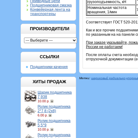
Приводные цепи
грузоподъемность, кН
Подшипниковая смазка
Номинальная частота
Конвейерная лента на
вращения, 1/мин
транспортеры
Соответствует ГОСТ 520-201
ПРОИЗВОДИТЕЛИ
Как и все прочие подшипники
по указанным на на панели 
При заказе указывайте, пож
России не работаем!
После оплаты счета необход
ССЫЛКИ
отгрузочной документации (е
Подшипники качения
Метки:
шариковый радиально-упорны
ХИТЫ ПРОДАЖ
Шарик подшипника
7,938
10.00 р.
Ролик подшипника
2*7,8 (2х8)
6.00 р.
Ролик подшипника
5,5*9
10.00 р.
Ролик подшипника