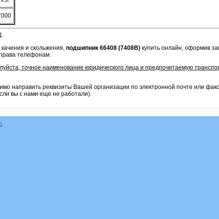
7000
1.
 качения и скольжения,
подшипник 66408 (7408B)
купить онлайн, оформив зак
справа телефонам.
алуйста, точное наименование юридического лица и предпочитаемую транспо
имо направить реквизиты Вашей организации по электронной почте или фак
сли вы с нами еще не работали).
й
,