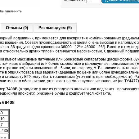
Количество:
Добавить в корзин
обы увеличить
Отзывы (0)
Рекомендуем (5)
орный подшипник, применяется для восприятия комбинированных (радиальн
тях вращения. Осевая грузоподъемность изделия очень высокая и напрямую за
ляет 36 градусов (для сравнения 36000 - 12º и 46000 - 26º). Вместе с тем п
я относительно других типов и отличается массивностью. Сдвоенный подшип
ики имеют массивные латунные или бронзовые сепараторы (расшифровка букв
устойчивые к вибрации) или более скоростные и малошумные полиамидные (Е 
к не отражается) или повышенный - 5 или, по-старому, А. В наличии есть множ
те в опциях товара ваш вариант (дешевые по цене или более функциональны
ак и стандарту ЕТУ, могут быть травлеными (уточняйте при необходимости). 
олнительном обозначении, указывает на малошумное исполнение (по ТУ4477)
мер
7408B
(в продаже у нас из складского наличия или под заказ - производст
цких или японских). Указание буквы B кодирует угол контакта.
 66408
40
110
27
1,435
72,2