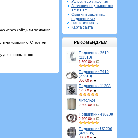
Условия соглашения
Значения подшипников
ТУ и ЕТУ
Смазки в закрытых
подшипниках
Наши контакты
Карта сайта
аз через сайт, или позвонив
РЕКОМЕНДУЕМ
ртную компанию. С почтой
Подшипник 3610
су для оформления
(22310)
1,300.00 р.
Подшипник 7610
(32310)
850.00 р.
Подшипник 11208
470.00 р.
Литол-24
2,400.00 р.
Подшипник 436208
2,100.00 р.
Подшипник UC206
(480206)
300.00 р.