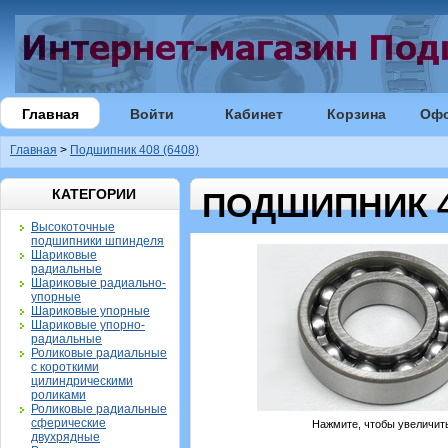
Главная
Войти
Кабинет
Корзина
Оф
Главная
>
Подшипник 408 (6408)
КАТЕГОРИИ
ПОДШИПНИК 40
Высокоточные
подшипники шпинделя
Шариковые
радиальные
Шариковые радиально-
упорные
Шариковые упорные
Шариковые упорно-
радиальные
Роликовые радиальные
с короткими
цилиндрическими
роликами
Роликовые радиальные
сферические
Нажмите, чтобы увеличит
двухрядные