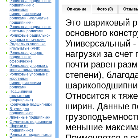
Роликовые радиальные
подшипники с
Описание
Фото (0)
Отзывы
длинными
цилиндрическими
роликами (игольчатые
Это шариковый 
подшипники)
Роликовые радиальные
основного констр
с витыми роликами
Роликовые радиально-
упорные конические
Универсальный -
Радиально-упорные
игольчатые (РИК)
нагрузки за счет
Роликовые упорно-
радиальные
сферические
почти равен раз
Роликовые упорные с
коническими роликами
степени), благод
Роликовые упорные с
короткими
шарикоподшипник
цилиндрическими
роликами
Подшипники
Относится к тяже
скольжения
(шарнирные)
ширин. Данные п
Корпусные подшипники
Втулки для
подшипников
грузоподъемность
Линейные подшипники
Ступичные подшипники
меньшие максима
Шарики от
подшипников
Ролики от подшипников
Применяется в о