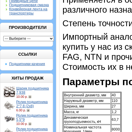
Приводные цепи
Подшипниковая смазка
различного назна
Конвейерная лента на
транспортеры
Степень точности
ПРОИЗВОДИТЕЛИ
Импортный аналог
купить у нас из 
ССЫЛКИ
FAG, NTN и проч
Подшипники качения
Стоимость их в н
ХИТЫ ПРОДАЖ
Параметры п
Шарик подшипника
7,938
Внутренний диаметр, мм
40
10.00 р.
Наружный диаметр, мм
110
Ролик подшипника
2*7,8 (2х8)
Ширина, мм
27
6.00 р.
Масса, кг
1,2
Ролик подшипника
Динамическая
5,5*9
63,7
грузоподъемность, кН
10.00 р.
Номинальная частота
Ролик подшипника
8000
вращения, 1/мин