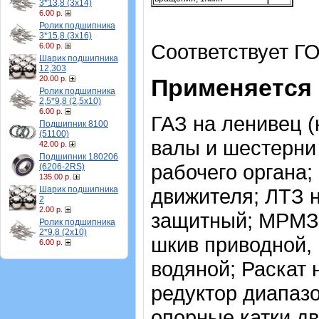
3*13,8 (3х14)
6.00 р.
Ролик подшипника
3*15,8 (3х16)
Соответствует ГО
6.00 р.
Шарик подшипника
12,303
20.00 р.
Применяется 
Ролик подшипника
2,5*9,8 (2,5х10)
6.00 р.
ГАЗ на ленивец 
Подшипник 8100
(51100)
валы и шестерни
42.00 р.
Подшипник 180206
рабочего органа
(6206-2RS)
135.00 р.
Шарик подшипника
движителя; ЛТЗ 
2
2.00 р.
защитный; МРМЗ 
Ролик подшипника
2*9,8 (2х10)
шкив приводной,
6.00 р.
водяной; Раскат 
редуктор диапаз
опорные катки дв