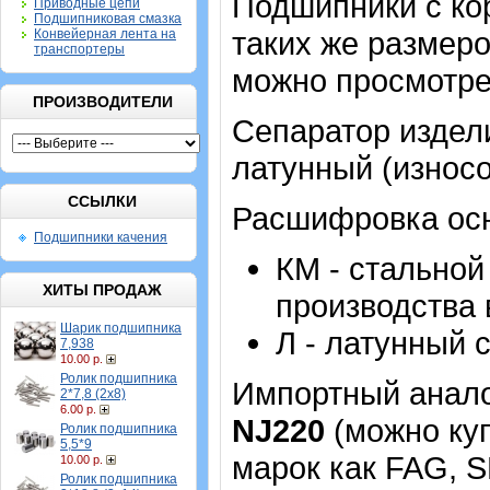
Подшипники с ко
Приводные цепи
Подшипниковая смазка
таких же размеро
Конвейерная лента на
транспортеры
можно просмотре
ПРОИЗВОДИТЕЛИ
Сепаратор издел
латунный (износ
ССЫЛКИ
Расшифровка осн
Подшипники качения
КМ - стальной
ХИТЫ ПРОДАЖ
производства 
Шарик подшипника
Л - латунный 
7,938
10.00 р.
Ролик подшипника
Импортный аналог
2*7,8 (2х8)
6.00 р.
NJ220
(можно куп
Ролик подшипника
5,5*9
марок как FAG, S
10.00 р.
Ролик подшипника