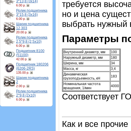
3*13,8 (3х14)
требуется высоч
6.00 р.
Ролик подшипника
но и цена сущес
3*15,8 (3х16)
6.00 р.
выбрать нужный 
Шарик подшипника
12,303
20.00 р.
Параметры п
Ролик подшипника
2,5*9,8 (2,5х10)
6.00 р.
Подшипник 8100
Внутренний диаметр, мм
100
(51100)
Наружный диаметр, мм
180
42.00 р.
Ширина, мм
34
Подшипник 180206
(6206-2RS)
Масса, кг
3,4
135.00 р.
Динамическая
183
Шарик подшипника
грузоподъемность, кН
2
Номинальная частота
4000
2.00 р.
вращения, 1/мин
Ролик подшипника
Соответствует ГО
2*9,8 (2х10)
6.00 р.
Как и все прочие