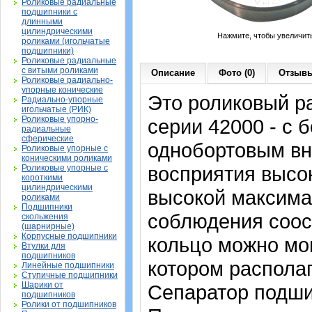
Роликовые радиальные
подшипники с
длинными
цилиндрическими
Нажмите, чтобы увеличит
роликами (игольчатые
подшипники)
Роликовые радиальные
с витыми роликами
Описание
Фото (0)
Отзывы
Роликовые радиально-
упорные конические
Это роликовый р
Радиально-упорные
игольчатые (РИК)
Роликовые упорно-
серии 42000 - с 
радиальные
сферические
однобортовым вн
Роликовые упорные с
коническими роликами
восприятия высо
Роликовые упорные с
короткими
цилиндрическими
высокой максима
роликами
Подшипники
соблюдения соос
скольжения
(шарнирные)
Корпусные подшипники
кольцо можно мон
Втулки для
подшипников
котором располаг
Линейные подшипники
Ступичные подшипники
Шарики от
Сепаратор подши
подшипников
Ролики от подшипников