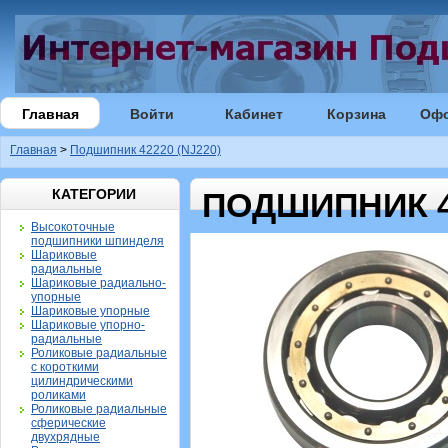
Главная
Войти
Кабинет
Корзина
Оф
Главная
>
Подшипник 42220 (NJ220)
КАТЕГОРИИ
ПОДШИПНИК 42
Высокоточные
подшипники шпинделя
Шариковые
радиальные
Шариковые радиально-
упорные
Шариковые упорные
Шариковые упорно-
радиальные
Роликовые радиальные
с короткими
цилиндрическими
роликами
Роликовые радиальные
сферические
двухрядные