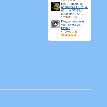
Цепь приводная
роликовая ПР-25,4-
60, или ПР-25,4-
6000, или 16A-1
1,200.00 р.
Подшипниковый
узел GWST 211
PPB40
4,700.00 р.