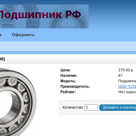
а
Оформить
6)
Цена:
270.00 р.
Наличие:
87
Модель:
Подшипни
Производитель:
ООО "СПЗ-
Рейтинг:
Нет оцен
Количество:
Добавить в корзин