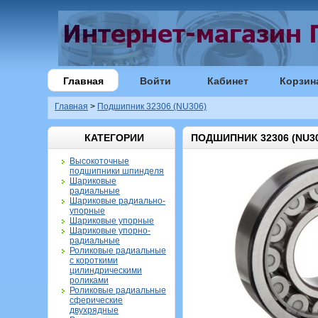
Главная
Войти
Кабинет
Корзин
Главная
>
Подшипник 32306 (NU306)
КАТЕГОРИИ
ПОДШИПНИК 32306 (NU30
Высокоточные
подшипники шпинделя
Шариковые
радиальные
Шариковые радиально-
упорные
Шариковые упорные
Шариковые упорно-
радиальные
Роликовые радиальные
с короткими
цилиндрическими
роликами
Роликовые радиальные
сферические
двухрядные