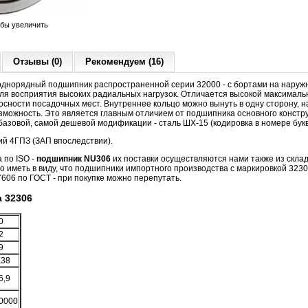
обы увеличить
Отзывы (0)
Рекомендуем (16)
днорядный подшипник распространенной серии 32000 - с бортами на наружн
ля восприятия высоких радиальных нагрузок. Отличается высокой максималь
осности посадочных мест. Внутреннее кольцо можно вынуть в одну сторону, н
озможность. Это является главным отличием от подшипника основного констр
азовой, самой дешевой модификации - сталь ШХ-15 (кодировка в номере букв
ий 4ГПЗ (ЗАП впоследствии).
 по ISO -
подшипник NU306
их поставки осуществляются нами также из склад
мо иметь в виду, что подшипники импортного производства с маркировкой 32
606 по ГОСТ - при покупке можно перепутать.
 32306
0
2
9
,38
6,9
0000