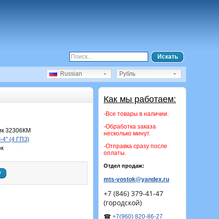
Искать
Russian
Рубль
Как мы работаем:
-Все товары в наличии.
-Обработка заказа
к 32306КМ
несколько минут.
4" (4 ГПЗ)
-Отправка сразу после
ок
оплаты.
Отдел продаж:
у
mts-vostok@yandex.ru
+7 (846) 379-41-47
(городской)
☎
+7(960) 820-86-27