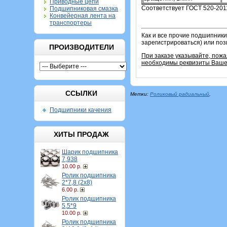
Приводные цепи
Соответствует ГОСТ 520-201
Подшипниковая смазка
Конвейерная лента на
транспортеры
Как и все прочие подшипники
зарегистрироваться) или по
ПРОИЗВОДИТЕЛИ
При заказе указывайте, пож
необходимы реквизиты Вашей
ССЫЛКИ
Метки:
Роликовый радиальный
,
Подшипники качения
ХИТЫ ПРОДАЖ
Шарик подшипника
7,938
10.00 р.
Ролик подшипника
2*7,8 (2х8)
6.00 р.
Ролик подшипника
5,5*9
10.00 р.
Ролик подшипника