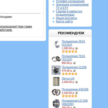
Условия соглашения
Значения подшипников
ТУ и ЕТУ
Смазки в закрытых
подшипниках
обходимо
Наши контакты
Карта сайта
рганизации! Нам также
аботаем.
РЕКОМЕНДУЕМ
Подшипник 3610
(22310)
1,300.00 р.
Подшипник 7610
(32310)
850.00 р.
Подшипник 11208
470.00 р.
Литол-24
2,400.00 р.
Подшипник 436208
2,100.00 р.
Подшипник UC206
(480206)
300.00 р.