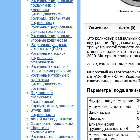
Роликовые радиальные
подшипники с
длинными
Нажмите, чт
цилиндрическими
роликами (игольчатые
подшипники)
Роликовые радиальные
Описание
Фото (0)
с витыми роликами
Роликовые радиально-
Это роликовый радиальный о
упорные конические
внутреннем. Предназначен д
Радиально-упорные
требует высокой точности со
игольчатые (РИК)
стороны ограничивает эту в
Роликовые упорно-
2000. Материал сепаратора б
радиальные
сферические
Завод-изготовитель: самарск
Роликовые упорные с
коническими роликами
Импортный аналог этого типа
Роликовые упорные с
как FAG, SKF, FBJ. Необходи
короткими
коническими, аналогичными 7
цилиндрическими
роликами
Параметры подшипника
Подшипники
скольжения
Внутренний диаметр, мм
3
(шарнирные)
Корпусные подшипники
Наружный диаметр, мм
7
Втулки для
Ширина, мм
1
подшипников
Масса, кг
0
Линейные подшипники
Ступичные подшипники
Динамическая
3
Шарики от
грузоподъемность, кН
подшипников
Номинальная частота
Ролики от подшипников
1
вращения, 1/мин