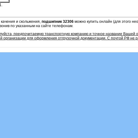
1.
 качения и скольжения,
подшипник 32306
можно купить онлайн (для этого не
звонив по указанным на сайте телефонам.
алуйста, предпочитаемую транспортную компанию и точное название Вашей о
 организации для оформления отгрузочной документации. С почтой РФ не р