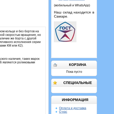
(мобильный и WhatsApp)
Наш склад находится в
Самаре.
ом кольце и без бортов на
ной скоростью вращения, но
аличие же борта с другой
уктивного исполнения серии
ами КМ или К2).
ского наличия, таких марок
306 являются роликовыми
КОРЗИНА
Пока пусто
СПЕЦИАЛЬНЫЕ
ИНФОРМАЦИЯ
Оплата и доставка
О нас