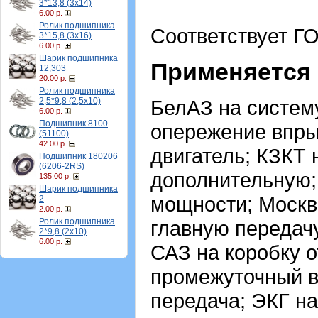
3*13,8 (3х14)
6.00 р.
Ролик подшипника
Соответствует ГО
3*15,8 (3х16)
6.00 р.
Шарик подшипника
Применяется 
12,303
20.00 р.
Ролик подшипника
2,5*9,8 (2,5х10)
БелАЗ на систем
6.00 р.
Подшипник 8100
опережение впры
(51100)
42.00 р.
двигатель; КЗКТ 
Подшипник 180206
(6206-2RS)
дополнительную; 
135.00 р.
Шарик подшипника
мощности; Москв
2
2.00 р.
Ролик подшипника
главную передачу
2*9,8 (2х10)
6.00 р.
САЗ на коробку 
промежуточный ва
передача; ЭКГ н