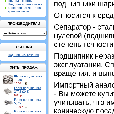
Приводные цепи
подшипники шар
Подшипниковая смазка
Конвейерная лента на
транспортеры
Относится к сре
ПРОИЗВОДИТЕЛИ
Сепаратор - стал
нулевой (подшип
степень точности
ССЫЛКИ
Подшипник нераз
Подшипники качения
эксплуатации. Сп
ХИТЫ ПРОДАЖ
вращения. и вын
Шарик подшипника
7,938
Импортный анало
10.00 р.
Ролик подшипника
- Вы можете купи
2*7,8 (2х8)
6.00 р.
Ролик подшипника
учитывать, что и
5,5*9
10.00 р.
коническую посад
Ролик подшипника