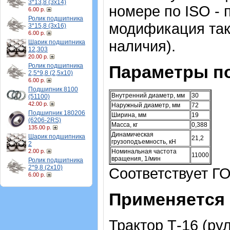
3*13,8 (3х14)
номере по ISO - 
6.00 р.
Ролик подшипника
модификация такж
3*15,8 (3х16)
6.00 р.
наличия).
Шарик подшипника
12,303
20.00 р.
Ролик подшипника
Параметры п
2,5*9,8 (2,5х10)
6.00 р.
Подшипник 8100
Внутренний диаметр, мм
30
(51100)
42.00 р.
Наружный диаметр, мм
72
Подшипник 180206
Ширина, мм
19
(6206-2RS)
Масса, кг
0,388
135.00 р.
Динамическая
Шарик подшипника
21,2
грузоподъемность, кН
2
2.00 р.
Номинальная частота
11000
вращения, 1/мин
Ролик подшипника
2*9,8 (2х10)
Соответствует Г
6.00 р.
Применяется 
Трактор Т-16 (ру