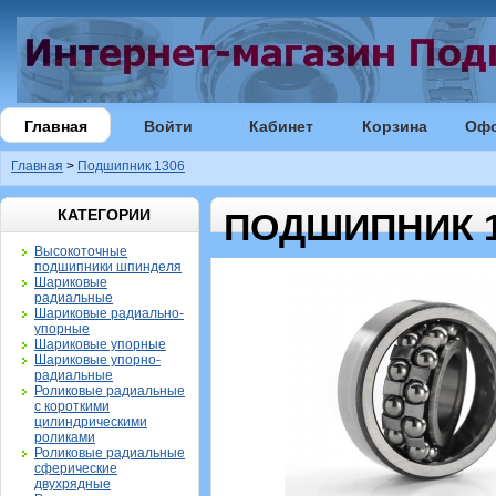
Главная
Войти
Кабинет
Корзина
Оф
Главная
>
Подшипник 1306
КАТЕГОРИИ
ПОДШИПНИК 1
Высокоточные
подшипники шпинделя
Шариковые
радиальные
Шариковые радиально-
упорные
Шариковые упорные
Шариковые упорно-
радиальные
Роликовые радиальные
с короткими
цилиндрическими
роликами
Роликовые радиальные
сферические
двухрядные