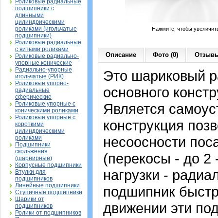
Роликовые радиальные
подшипники с
длинными
цилиндрическими
роликами (игольчатые
Нажмите, чтобы увеличит
подшипники)
Роликовые радиальные
с витыми роликами
Описание
Фото (0)
Отзывы
Роликовые радиально-
упорные конические
Радиально-упорные
Это шариковый 
игольчатые (РИК)
Роликовые упорно-
основного констр
радиальные
сферические
Роликовые упорные с
Является самоу
коническими роликами
Роликовые упорные с
конструкция позв
короткими
цилиндрическими
несоосности пос
роликами
Подшипники
скольжения
(перекосы - до 2
(шарнирные)
Корпусные подшипники
нагрузки - радиа
Втулки для
подшипников
Линейные подшипники
подшипник быстр
Ступичные подшипники
Шарики от
движении эти по
подшипников
Ролики от подшипников