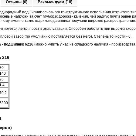
Отзывы (0)
Рекомендуем (18)
днорядный подшипник основного конструктивного исполнения открытого тип
севые нагрузки за счет глубоких дорожек качения, чей радиус почти равен р
я чему именно такие шарикоподшипники получили широкое распространение.
тируется легко, прост в эксплуатации. Способен работать при высоких скор
овой зазор (по умолчанию поставляется без него). Степень точности - 6.
а -
подшипник 6216
(можно купить у нас из складского наличия - производств
 216
80
140
26
1,4
70,2
5300
1.
еров)