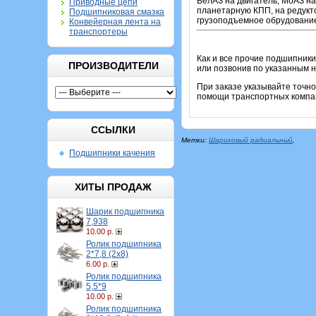
БелАЗ на двигатель; МоАЗ на
Приводные цепи
планетарную КПП, на редукт
Подшипниковая смазка
грузоподъемное обрудование
Конвейерная лента на
транспортеры
Как и все прочие подшипники
ПРОИЗВОДИТЕЛИ
или позвонив по указанным 
При заказе указывайте точн
помощи транспортных компан
ССЫЛКИ
Метки:
Шариковый радиальный
,
Подшипники качения
ХИТЫ ПРОДАЖ
Шарик подшипника
7,938
10.00 р.
Ролик подшипника
2*7,8 (2х8)
6.00 р.
Ролик подшипника
5,5*9
10.00 р.
Ролик подшипника