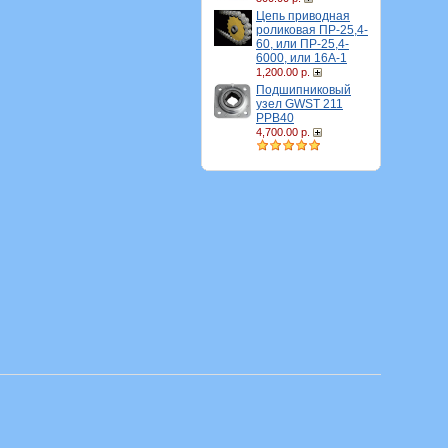
Цепь приводная
роликовая ПР-25,4-
60, или ПР-25,4-
6000, или 16A-1
1,200.00 р.
Подшипниковый
узел GWST 211
PPB40
4,700.00 р.