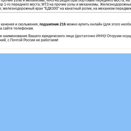
 прочие узлы и механизмы; МАЗ на редукторы бортовые переднего моста, на 
ор 1-го переднего моста; МТЗ на прочие узлы и механизмы. Железнодорожный
; железнодорожный кран "ЕДК300" на канатный ролик, на механизм передви
 качения и скольжения,
подшипник 216
можно купить онлайн (для этого необ
на сайте телефонам.
ое наименование Вашего юридического лица (достаточно ИНН)! Отгрузки осу
ий, с Почтой России не работаем!