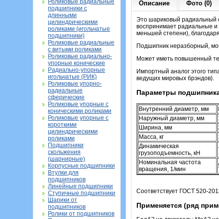
Роликовые радиальные
Описание
Фото (0)
подшипники с
длинными
Это шариковый радиальный о
цилиндрическими
воспринимает радиальные и о
роликами (игольчатые
меньшей степени), благодар
подшипники)
Роликовые радиальные
Подшипник неразборный, мон
с витыми роликами
Роликовые радиально-
Может иметь повышенный тепл
упорные конические
Радиально-упорные
Импортный аналог этого тип
игольчатые (РИК)
ведущих мировых брэндов).
Роликовые упорно-
радиальные
Параметры подшипника
сферические
Роликовые упорные с
Внутренний диаметр, мм
коническими роликами
Роликовые упорные с
Наружный диаметр, мм
короткими
Ширина, мм
цилиндрическими
Масса, кг
роликами
Подшипники
Динамическая
скольжения
грузоподъемность, кН
(шарнирные)
Номинальная частота
Корпусные подшипники
вращения, 1/мин
Втулки для
подшипников
Линейные подшипники
Соответствует ГОСТ 520-201
Ступичные подшипники
Шарики от
Применяется (ряд прим
подшипников
Ролики от подшипников