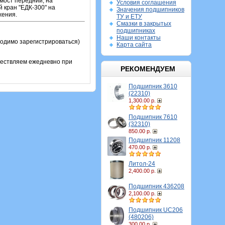
мост передний, на
Условия соглашения
 кран "ЕДК-300" на
Значения подшипников
жения.
ТУ и ЕТУ
Смазки в закрытых
подшипниках
Наши контакты
ходимо зарегистрироваться)
Карта сайта
ществляем ежедневно при
РЕКОМЕНДУЕМ
Подшипник 3610
(22310)
1,300.00 р.
Подшипник 7610
(32310)
850.00 р.
Подшипник 11208
470.00 р.
Литол-24
2,400.00 р.
Подшипник 436208
2,100.00 р.
Подшипник UC206
(480206)
300.00 р.