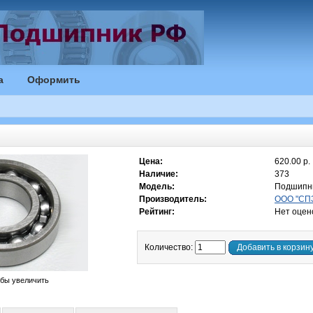
а
Оформить
Цена:
620.00 р.
Наличие:
373
Модель:
Подшипни
Производитель:
ООО "СПЗ
Рейтинг:
Нет оцен
Количество:
Добавить в корзин
обы увеличить