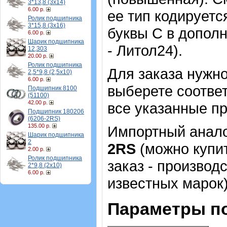
3*13,8 (3х14)
6.00 р.
ее тип кодируетс
Ролик подшипника
3*15,8 (3х16)
буквы С в допол
6.00 р.
Шарик подшипника
- Литол24).
12,303
20.00 р.
Ролик подшипника
Для заказа нужн
2,5*9,8 (2,5х10)
6.00 р.
выберете соотве
Подшипник 8100
(51100)
42.00 р.
все указанные п
Подшипник 180206
(6206-2RS)
135.00 р.
Импортный аналог
Шарик подшипника
2
2RS
(можно купит
2.00 р.
Ролик подшипника
заказ - производ
2*9,8 (2х10)
6.00 р.
известных марок)
Параметры п