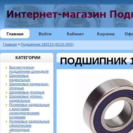
Главная
Войти
Кабинет
Корзина
Оф
Главная
>
Подшипник 180215 (6215-2RS)
КАТЕГОРИИ
ПОДШИПНИК 18
Высокоточные
подшипники шпинделя
Шариковые
радиальные
Шариковые радиально-
упорные
Шариковые упорные
Шариковые упорно-
радиальные
Роликовые радиальные
с короткими
цилиндрическими
роликами
Роликовые радиальные
сферические
двухрядные