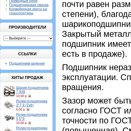
Приводные цепи
почти равен раз
Подшипниковая смазка
Конвейерная лента на
степени), благод
транспортеры
шарикоподшипник
ПРОИЗВОДИТЕЛИ
Закрытый метал
подшипник имеет 
есть в продаже).
ССЫЛКИ
Подшипники качения
Подшипник нераз
эксплуатации. Сп
ХИТЫ ПРОДАЖ
вращения.
Шарик подшипника
7,938
10.00 р.
Зазор может быт
Ролик подшипника
2*7,8 (2х8)
согласно ГОСТ и
6.00 р.
Ролик подшипника
точности по ГОСТ
5,5*9
10.00 р.
(повышенная). С
Ролик подшипника