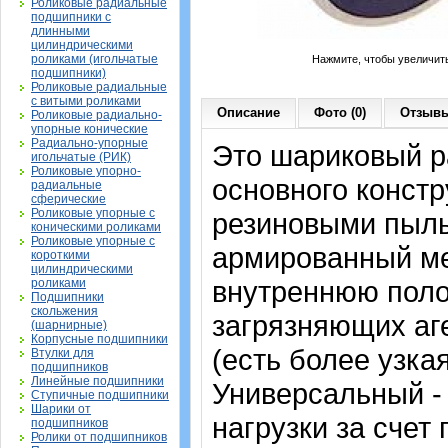
Роликовые радиальные
подшипники с
длинными
цилиндрическими
роликами (игольчатые
Нажмите, чтобы увеличит
подшипники)
Роликовые радиальные
с витыми роликами
Описание
Фото (0)
Отзывы
Роликовые радиально-
упорные конические
Радиально-упорные
Это шариковый 
игольчатые (РИК)
Роликовые упорно-
основного констр
радиальные
сферические
Роликовые упорные с
резиновыми пыль
коническими роликами
Роликовые упорные с
армированный ме
короткими
цилиндрическими
внутреннюю поло
роликами
Подшипники
скольжения
загрязняющих аге
(шарнирные)
Корпусные подшипники
(есть более узка
Втулки для
подшипников
Линейные подшипники
Универсальный -
Ступичные подшипники
Шарики от
нагрузки за счет
подшипников
Ролики от подшипников