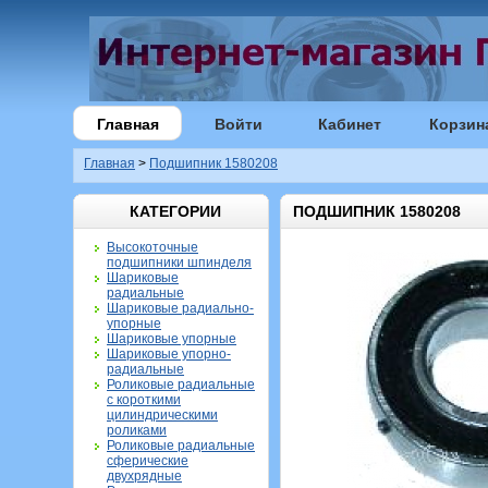
Главная
Войти
Кабинет
Корзин
Главная
>
Подшипник 1580208
КАТЕГОРИИ
ПОДШИПНИК 1580208
Высокоточные
подшипники шпинделя
Шариковые
радиальные
Шариковые радиально-
упорные
Шариковые упорные
Шариковые упорно-
радиальные
Роликовые радиальные
с короткими
цилиндрическими
роликами
Роликовые радиальные
сферические
двухрядные