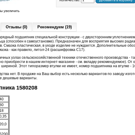
Количество:
Добавить в корзину
бы увеличить
Отзывы (0)
Рекомендуем (19)
ядный подшипник специальной конструкции - с двухсторонним уплотнением
ца (способен к самоустановке). Предназначен для восприятия высоких радиал
в. Смазка пластическая, в уходе изделие не нуждается. Дополнительные обо
азка - как правило, литол-24 (расшифровка С17).
ичных узлах сельскохозяйственной техники отечественного производства - т
о приобрести в нашем интернет-магазине - см. вкладку рекомендуемое). От 
шириной. Этот типоразмер втулки не имеет, номер подшипника на втулке - 1
дства нет.
В продаже на Ваш выбор есть несколько вариантов по заводу изго
ые дешевые варианты.
ника 1580208
40
80
18
0,35
20,0
6200