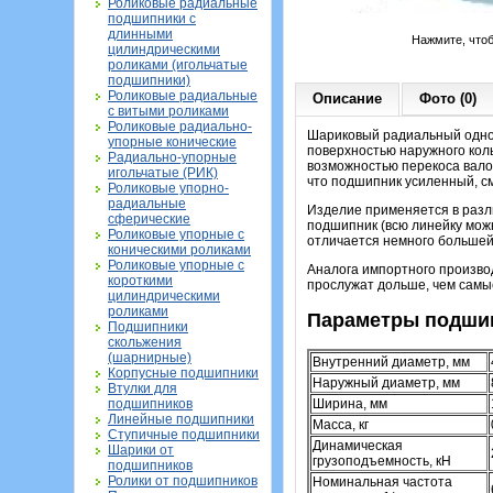
Роликовые радиальные
подшипники с
длинными
Нажмите, что
цилиндрическими
роликами (игольчатые
подшипники)
Роликовые радиальные
Описание
Фото (0)
с витыми роликами
Роликовые радиально-
Шариковый радиальный однор
упорные конические
поверхностью наружного коль
Радиально-упорные
возможностью перекоса вало
игольчатые (РИК)
что подшипник усиленный, см
Роликовые упорно-
радиальные
Изделие применяется в разл
сферические
подшипник (всю линейку можн
Роликовые упорные с
отличается немного большей 
коническими роликами
Роликовые упорные с
Аналога импортного произво
короткими
прослужат дольше, чем сам
цилиндрическими
роликами
Параметры подшип
Подшипники
скольжения
(шарнирные)
Внутренний диаметр, мм
Корпусные подшипники
Наружный диаметр, мм
Втулки для
Ширина, мм
подшипников
Линейные подшипники
Масса, кг
Ступичные подшипники
Динамическая
Шарики от
грузоподъемность, кН
подшипников
Ролики от подшипников
Номинальная частота