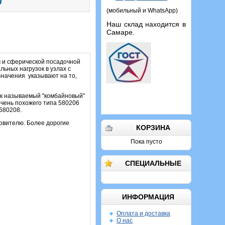
(мобильный и WhatsApp)
Наш склад находится в
Самаре.
 и сферической посадочной
ьных нагрузок в узлах с
значения указывают на то,
ак называемый "комбайновый"
очень похожего типа 580206
680208.
товителю. Более дорогие
КОРЗИНА
Пока пусто
СПЕЦИАЛЬНЫЕ
ИНФОРМАЦИЯ
Оплата и доставка
О нас