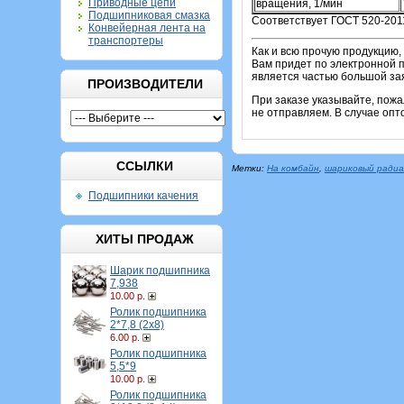
Приводные цепи
вращения, 1/мин
Подшипниковая смазка
Соответствует ГОСТ 520-201
Конвейерная лента на
транспортеры
Как и всю прочую продукцию,
Вам придет по электронной п
является частью большой зая
ПРОИЗВОДИТЕЛИ
При заказе указывайте, пож
не отправляем. В случае опт
ССЫЛКИ
Метки:
На комбайн
,
шариковый ради
Подшипники качения
ХИТЫ ПРОДАЖ
Шарик подшипника
7,938
10.00 р.
Ролик подшипника
2*7,8 (2х8)
6.00 р.
Ролик подшипника
5,5*9
10.00 р.
Ролик подшипника