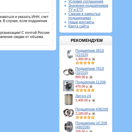
Условия соглашения
Значения подшипников
ТУ и ЕТУ
Смазки в закрытых
оваться и указать ИНН, счет
подшипниках
. В случае, если подшипник
Наши контакты
Карта сайта
рганизации! С почтой России
вление скидки от объема.
РЕКОМЕНДУЕМ
Подшипник 3610
(22310)
1,300.00 р.
Подшипник 7610
(32310)
850.00 р.
Подшипник 11208
470.00 р.
Литол-24
2,400.00 р.
Подшипник 436208
2,100.00 р.
Подшипник UC206
(480206)
300.00 р.