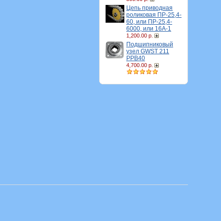
Цепь приводная
роликовая ПР-25,4-
60, или ПР-25,4-
6000, или 16A-1
1,200.00 р.
Подшипниковый
узел GWST 211
PPB40
4,700.00 р.