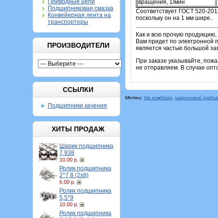
Приводные цепи
вращения, 1/мин
Подшипниковая смазка
Соответствует ГОСТ 520-201
Конвейерная лента на
поскольку он на 1 мм шире..
транспортеры
Как и всю прочую продукцию,
Вам придет по электронной п
ПРОИЗВОДИТЕЛИ
является частью большой зая
При заказе указывайте, пож
не отправляем. В случае опт
ССЫЛКИ
Метки:
На комбайн
,
шариковый ради
Подшипники качения
ХИТЫ ПРОДАЖ
Шарик подшипника
7,938
10.00 р.
Ролик подшипника
2*7,8 (2х8)
6.00 р.
Ролик подшипника
5,5*9
10.00 р.
Ролик подшипника