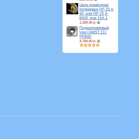
Цепь приводная
роликовая ПР-25,4-
60, или ПР-25,4-
6000, или 16A-1
1,200.00 р.
Подшипниковый
узел GWST 211
PPB40
4,700.00 р.