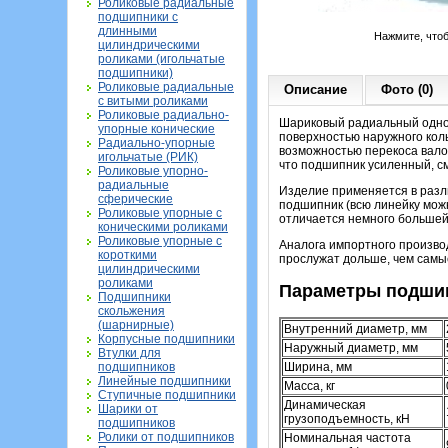
Роликовые радиальные
подшипники с
длинными
Нажмите, что
цилиндрическими
роликами (игольчатые
подшипники)
Роликовые радиальные
Описание
Фото (0)
с витыми роликами
Роликовые радиально-
Шариковый радиальный однор
упорные конические
поверхностью наружного коль
Радиально-упорные
возможностью перекоса вало
игольчатые (РИК)
что подшипник усиленный, см
Роликовые упорно-
радиальные
Изделие применяется в разл
сферические
подшипник (всю линейку можн
Роликовые упорные с
отличается немного большей 
коническими роликами
Роликовые упорные с
Аналога импортного произво
короткими
прослужат дольше, чем сам
цилиндрическими
роликами
Параметры подшип
Подшипники
скольжения
(шарнирные)
Внутренний диаметр, мм
Корпусные подшипники
Наружный диаметр, мм
Втулки для
Ширина, мм
подшипников
Линейные подшипники
Масса, кг
Ступичные подшипники
Динамическая
Шарики от
грузоподъемность, кН
подшипников
Ролики от подшипников
Номинальная частота