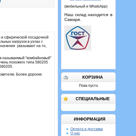
(мобильный и WhatsApp)
Наш склад находится в
Самаре.
 и сферической посадочной
ьных нагрузок в узлах с
значения указывают на то,
ак называемый "комбайновый"
очень похожего типа 580205
680205.
товителю. Более дорогие
КОРЗИНА
Пока пусто
СПЕЦИАЛЬНЫЕ
ИНФОРМАЦИЯ
Оплата и доставка
О нас