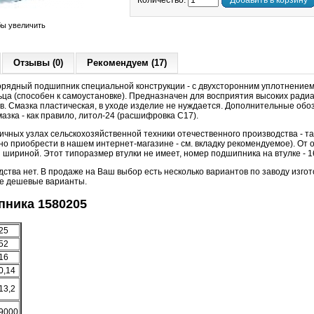
Количество:
Добавить в корзину
бы увеличить
Отзывы (0)
Рекомендуем (17)
ядный подшипник специальной конструкции - с двухсторонним уплотнением
ца (способен к самоустановке). Предназначен для восприятия высоких радиал
в. Смазка пластическая, в уходе изделие не нуждается. Дополнительные обо
азка - как правило, литол-24 (расшифровка С17).
ичных узлах сельскохозяйственной техники отечественного производства - т
о приобрести в нашем интернет-магазине - см. вкладку рекомендуемое). От 
шириной. Этот типоразмер втулки не имеет, номер подшипника на втулке - 1
дства нет.
В продаже на Ваш выбор есть несколько вариантов по заводу изго
ые дешевые варианты.
ника 1580205
25
52
16
0,14
13,2
9000