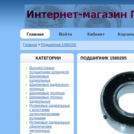
Главная
Войти
Кабинет
Корзин
Главная
>
Подшипник 1580205
КАТЕГОРИИ
ПОДШИПНИК 1580205
Высокоточные
подшипники шпинделя
Шариковые
радиальные
Шариковые радиально-
упорные
Шариковые упорные
Шариковые упорно-
радиальные
Роликовые радиальные
с короткими
цилиндрическими
роликами
Роликовые радиальные
сферические
двухрядные