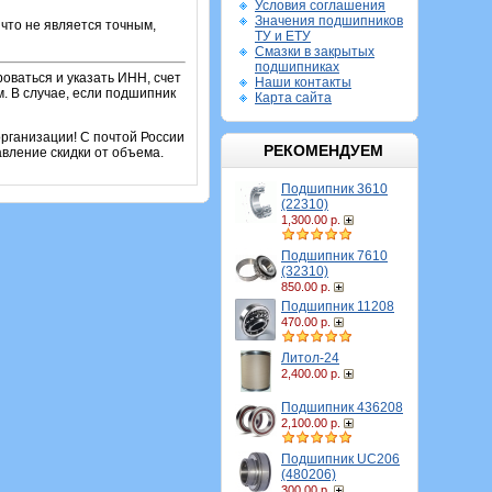
Условия соглашения
Значения подшипников
что не является точным,
ТУ и ЕТУ
Смазки в закрытых
подшипниках
оваться и указать ИНН, счет
Наши контакты
. В случае, если подшипник
Карта сайта
рганизации! С почтой России
РЕКОМЕНДУЕМ
вление скидки от объема.
Подшипник 3610
(22310)
1,300.00 р.
Подшипник 7610
(32310)
850.00 р.
Подшипник 11208
470.00 р.
Литол-24
2,400.00 р.
Подшипник 436208
2,100.00 р.
Подшипник UC206
(480206)
300.00 р.