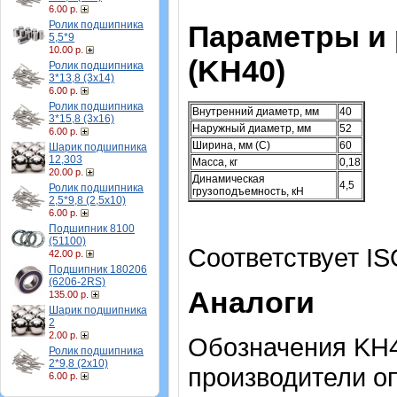
6.00 р.
Ролик подшипника
Параметры и
5,5*9
10.00 р.
(KH40)
Ролик подшипника
3*13,8 (3х14)
6.00 р.
Ролик подшипника
Внутренний диаметр, мм
40
3*15,8 (3х16)
Наружный диаметр, мм
52
6.00 р.
Ширина, мм (C)
60
Шарик подшипника
12,303
Масса, кг
0,18
20.00 р.
Динамическая
4,5
Ролик подшипника
грузоподъемность, кН
2,5*9,8 (2,5х10)
6.00 р.
Подшипник 8100
(51100)
Соответствует IS
42.00 р.
Подшипник 180206
(6206-2RS)
Аналоги
135.00 р.
Шарик подшипника
2
2.00 р.
Обозначения KH4
Ролик подшипника
2*9,8 (2х10)
производители о
6.00 р.