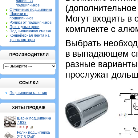
линейных
(дополнительное
подшипников
Ступичные подшипники
Шарики от
Могут входить в 
подшипников
Ролики от подшипников
комплекте с алю
Приводные цепи
Подшипниковая смазка
Конвейерная лента на
транспортеры
Выбрать необхо
в выпадающем спи
ПРОИЗВОДИТЕЛИ
разные варианты,
прослужат дольш
ССЫЛКИ
Подшипники качения
ХИТЫ ПРОДАЖ
Шарик подшипника
7,938
10.00 р.
Ролик подшипника
2*7,8 (2х8)