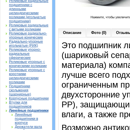
Роликовые радиальные
подшипники с
длинными
цилиндрическими
роликами (игольчатые
Нажмите, чтобы увеличит
подшипники)
Роликовые радиальные
с витыми роликами
Описание
Фото (0)
Отзывы
Роликовые радиально-
упорные конические
Радиально-упорные
Это подшипник л
игольчатые (РИК)
Роликовые упорно-
(шариковый сепа
радиальные
сферические
Роликовые упорные с
материала) компа
коническими роликами
Роликовые упорные с
лучше всего подх
короткими
цилиндрическими
ограниченным пр
роликами
Подшипники
скольжения
двухсторонние у
(шарнирные)
Корпусные подшипники
PP), защищающие
Втулки для
подшипников
Линейные подшипники
влаги, а также п
Линейные
подшипники в
корпусе
Возможно антико
Держатели вала