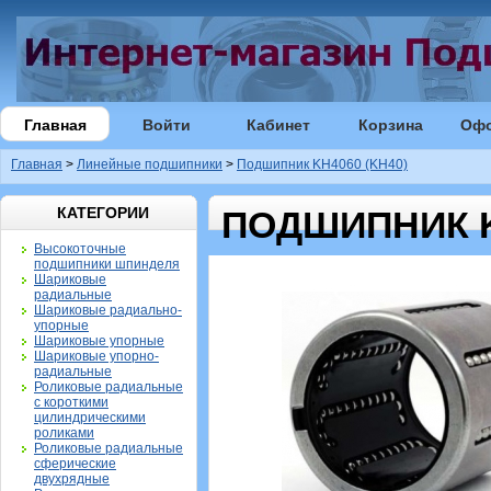
Главная
Войти
Кабинет
Корзина
Оф
Главная
>
Линейные подшипники
>
Подшипник KH4060 (KH40)
КАТЕГОРИИ
ПОДШИПНИК K
Высокоточные
подшипники шпинделя
Шариковые
радиальные
Шариковые радиально-
упорные
Шариковые упорные
Шариковые упорно-
радиальные
Роликовые радиальные
с короткими
цилиндрическими
роликами
Роликовые радиальные
сферические
двухрядные