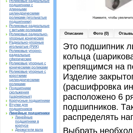
Роликовые радиальные
подшипники с
длинными
цилиндрическими
роликами (игольчатые
Нажмите, чтобы увеличит
подшипники)
Роликовые радиальные
с витыми роликами
Описание
Фото (0)
Отзывы
Роликовые радиально-
упорные конические
Радиально-упорные
Это подшипник л
игольчатые (РИК)
Роликовые упорно-
кольца (шариков
радиальные
сферические
Роликовые упорные с
крепящимся на п
коническими роликами
Роликовые упорные с
Изделие закрытог
короткими
цилиндрическими
(расшифровка ин
роликами
Подшипники
скольжения
расположено 6 р
(шарнирные)
Корпусные подшипники
подшипников. Та
Втулки для
подшипников
Линейные подшипники
распределять наг
Линейные
подшипники в
корпусе
Выбрать необхо
Держатели вала