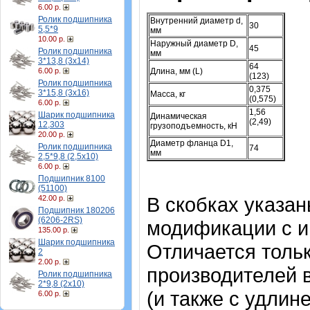
6.00 р.
Ролик подшипника
Внутренний диаметр d,
30
5,5*9
мм
10.00 р.
Наружный диаметр D,
45
Ролик подшипника
мм
3*13,8 (3х14)
64
6.00 р.
Длина, мм (L)
(123)
Ролик подшипника
0,375
3*15,8 (3х16)
Масса, кг
(0,575)
6.00 р.
1,56
Шарик подшипника
Динамическая
(2,49)
12,303
грузоподъемность, кН
20.00 р.
Диаметр фланца D1,
Ролик подшипника
74
мм
2,5*9,8 (2,5х10)
6.00 р.
Подшипник 8100
(51100)
В скобках указа
42.00 р.
Подшипник 180206
(6206-2RS)
модификации с и
135.00 р.
Шарик подшипника
Отличается тольк
2
2.00 р.
производителей 
Ролик подшипника
2*9,8 (2х10)
(и также с удлин
6.00 р.