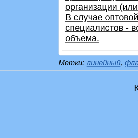
организации (ил
В случае оптовой
специалистов - в
объема.
Метки:
линейный
,
фл