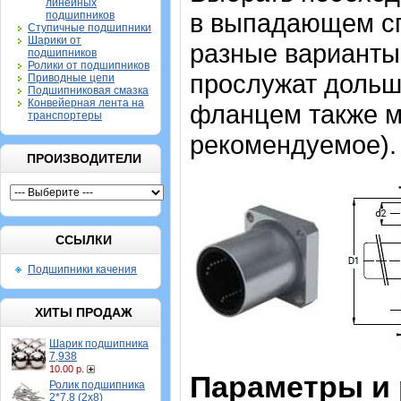
линейных
в выпадающем спи
подшипников
Ступичные подшипники
Шарики от
разные варианты,
подшипников
Ролики от подшипников
прослужат дольш
Приводные цепи
Подшипниковая смазка
Конвейерная лента на
фланцем также мо
транспортеры
рекомендуемое).
ПРОИЗВОДИТЕЛИ
ССЫЛКИ
Подшипники качения
ХИТЫ ПРОДАЖ
Шарик подшипника
7,938
10.00 р.
Параметры и
Ролик подшипника
2*7,8 (2х8)