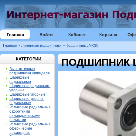
Главная
Войти
Кабинет
Корзина
Оф
Главная
>
Линейные подшипники
>
Подшипник LMK30
КАТЕГОРИИ
ПОДШИПНИК 
Высокоточные
подшипники шпинделя
Шариковые
радиальные
Шариковые радиально-
упорные
Шариковые упорные
Шариковые упорно-
радиальные
Роликовые радиальные
с короткими
цилиндрическими
роликами
Роликовые радиальные
сферические
двухрядные