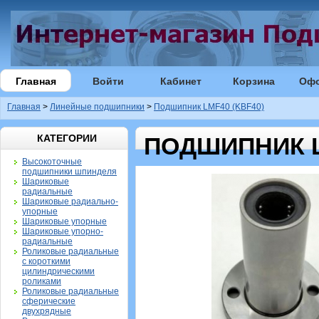
Главная
Войти
Кабинет
Корзина
Оф
Главная
>
Линейные подшипники
>
Подшипник LMF40 (KBF40)
КАТЕГОРИИ
ПОДШИПНИК L
Высокоточные
подшипники шпинделя
Шариковые
радиальные
Шариковые радиально-
упорные
Шариковые упорные
Шариковые упорно-
радиальные
Роликовые радиальные
с короткими
цилиндрическими
роликами
Роликовые радиальные
сферические
двухрядные