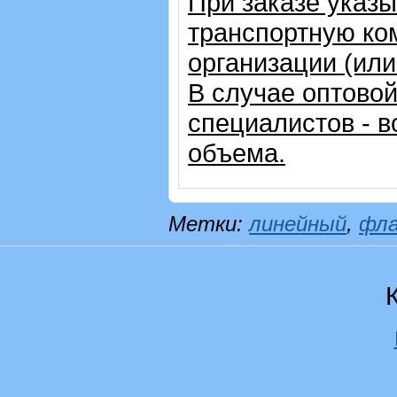
При заказе указ
транспортную ко
организации (ил
В случае оптовой
специалистов - в
объема.
Метки:
линейный
,
фл