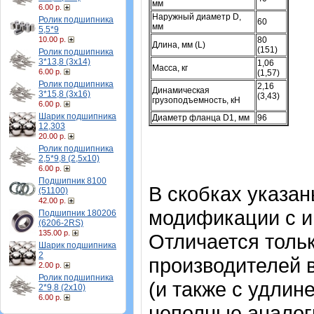
мм
6.00 р.
Наружный диаметр D,
Ролик подшипника
60
мм
5,5*9
10.00 р.
80
Длина, мм (L)
(151)
Ролик подшипника
3*13,8 (3х14)
1,06
Масса, кг
6.00 р.
(1,57)
Ролик подшипника
2,16
Динамическая
3*15,8 (3х16)
(3,43)
грузоподъемность, кН
6.00 р.
Шарик подшипника
Диаметр фланца D1, мм
96
12,303
20.00 р.
Ролик подшипника
2,5*9,8 (2,5х10)
6.00 р.
Подшипник 8100
В скобках указа
(51100)
42.00 р.
модификации с и
Подшипник 180206
(6206-2RS)
135.00 р.
Отличается тольк
Шарик подшипника
2
производителей 
2.00 р.
Ролик подшипника
(и также с удлин
2*9,8 (2х10)
6.00 р.
неполные аналог