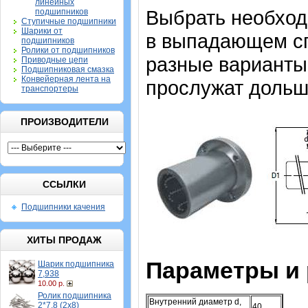
линейных
Выбрать необхо
подшипников
Ступичные подшипники
Шарики от
в выпадающем спи
подшипников
Ролики от подшипников
разные варианты,
Приводные цепи
Подшипниковая смазка
Конвейерная лента на
прослужат дольш
транспортеры
ПРОИЗВОДИТЕЛИ
ССЫЛКИ
Подшипники качения
ХИТЫ ПРОДАЖ
Параметры и
Шарик подшипника
7,938
10.00 р.
Ролик подшипника
Внутренний диаметр d,
2*7,8 (2х8)
40