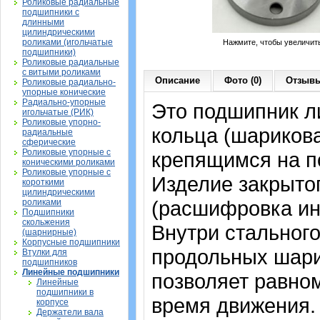
Роликовые радиальные
подшипники с
длинными
цилиндрическими
роликами (игольчатые
Нажмите, чтобы увеличит
подшипники)
Роликовые радиальные
с витыми роликами
Описание
Фото (0)
Отзывы
Роликовые радиально-
упорные конические
Радиально-упорные
Это подшипник л
игольчатые (РИК)
Роликовые упорно-
кольца (шарикова
радиальные
сферические
Роликовые упорные с
крепящимся на п
коническими роликами
Роликовые упорные с
Изделие закрытог
короткими
цилиндрическими
(расшифровка ин
роликами
Подшипники
скольжения
Внутри стальног
(шарнирные)
Корпусные подшипники
продольных шари
Втулки для
подшипников
Линейные подшипники
позволяет равном
Линейные
подшипники в
время движения.
корпусе
Держатели вала