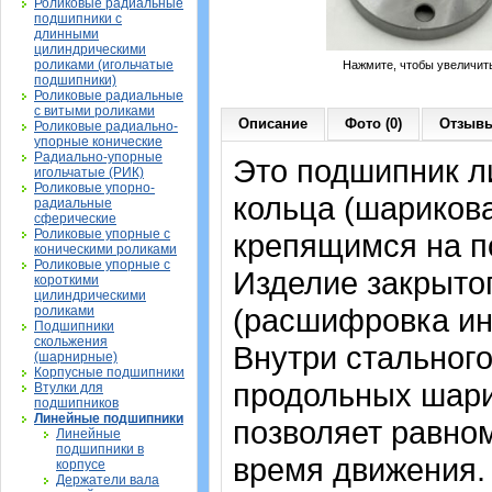
Роликовые радиальные
подшипники с
длинными
цилиндрическими
роликами (игольчатые
Нажмите, чтобы увеличит
подшипники)
Роликовые радиальные
с витыми роликами
Описание
Фото (0)
Отзывы
Роликовые радиально-
упорные конические
Радиально-упорные
Это подшипник л
игольчатые (РИК)
Роликовые упорно-
кольца (шарикова
радиальные
сферические
Роликовые упорные с
крепящимся на п
коническими роликами
Роликовые упорные с
Изделие закрытог
короткими
цилиндрическими
(расшифровка ин
роликами
Подшипники
скольжения
Внутри стальног
(шарнирные)
Корпусные подшипники
продольных шари
Втулки для
подшипников
Линейные подшипники
позволяет равном
Линейные
подшипники в
время движения.
корпусе
Держатели вала