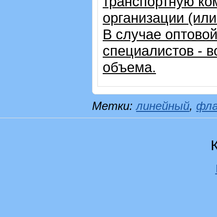
транспортную ко
организации (ил
В случае оптовой
специалистов - в
объема.
Метки:
линейный
,
фл