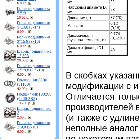
мм
6.00 р.
Наружный диаметр D,
Ролик подшипника
28
мм
5,5*9
10.00 р.
Длина, мм (L)
37 (70)
Ролик подшипника
0,12
Масса, кг
3*13,8 (3х14)
(0,19)
6.00 р.
0,774
Динамическая
Ролик подшипника
(0,1230)
грузоподъемность, кН
3*15,8 (3х16)
6.00 р.
Диаметр фланца D1,
48
Шарик подшипника
мм
12,303
20.00 р.
Ролик подшипника
2,5*9,8 (2,5х10)
В скобках указа
6.00 р.
Подшипник 8100
модификации с и
(51100)
42.00 р.
Отличается тольк
Подшипник 180206
(6206-2RS)
135.00 р.
производителей 
Шарик подшипника
2
(и также с удлин
2.00 р.
Ролик подшипника
неполные аналог
2*9,8 (2х10)
6.00 р.
по некоторым пар