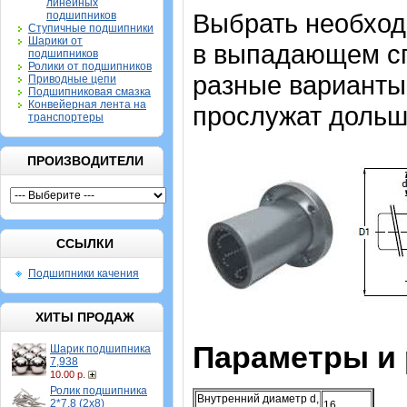
линейных
Выбрать необхо
подшипников
Ступичные подшипники
Шарики от
в выпадающем спи
подшипников
Ролики от подшипников
разные варианты,
Приводные цепи
Подшипниковая смазка
Конвейерная лента на
прослужат дольш
транспортеры
ПРОИЗВОДИТЕЛИ
ССЫЛКИ
Подшипники качения
ХИТЫ ПРОДАЖ
Параметры и
Шарик подшипника
7,938
10.00 р.
Ролик подшипника
Внутренний диаметр d,
2*7,8 (2х8)
16