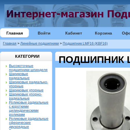
Главная
Войти
Кабинет
Корзина
Оф
Главная
>
Линейные подшипники
>
Подшипник LMF16 (KBF16)
КАТЕГОРИИ
ПОДШИПНИК L
Высокоточные
подшипники шпинделя
Шариковые
радиальные
Шариковые радиально-
упорные
Шариковые упорные
Шариковые упорно-
радиальные
Роликовые радиальные
с короткими
цилиндрическими
роликами
Роликовые радиальные
сферические
двухрядные