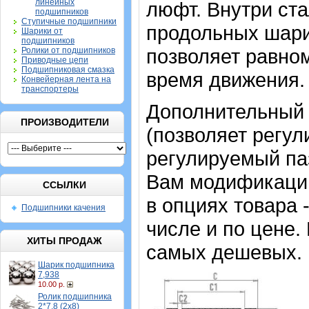
линейных
люфт. Внутри ст
подшипников
Ступичные подшипники
продольных шари
Шарики от
подшипников
позволяет равном
Ролики от подшипников
Приводные цепи
Подшипниковая смазка
время движения.
Конвейерная лента на
транспортеры
Дополнительный 
ПРОИЗВОДИТЕЛИ
(позволяет регул
регулируемый па
Вам модификаци
ССЫЛКИ
в опциях товара 
Подшипники качения
числе и по цене.
ХИТЫ ПРОДАЖ
самых дешевых.
Шарик подшипника
7,938
10.00 р.
Ролик подшипника
2*7,8 (2х8)