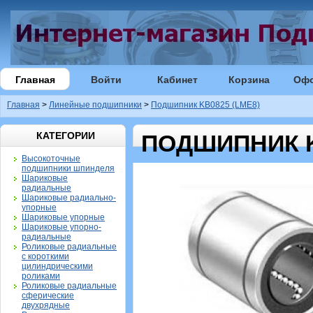
Главная
Войти
Кабинет
Корзина
Оф
Главная
>
Линейные подшипники
>
Подшипник KB0825 (LME8)
КАТЕГОРИИ
ПОДШИПНИК K
Высокоточные
подшипники шпинделя
Шариковые
радиальные
Шариковые радиально-
упорные
Шариковые упорные
Шариковые упорно-
радиальные
Роликовые радиальные
с короткими
цилиндрическими
роликами
Роликовые радиальные
сферические
двухрядные