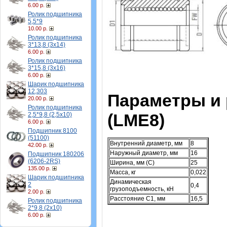
6.00 р.
Ролик подшипника
5,5*9
10.00 р.
Ролик подшипника
3*13,8 (3х14)
6.00 р.
Ролик подшипника
3*15,8 (3х16)
6.00 р.
Шарик подшипника
12,303
Параметры и
20.00 р.
Ролик подшипника
(LME8)
2,5*9,8 (2,5х10)
6.00 р.
Подшипник 8100
(51100)
Внутренний диаметр, мм
8
42.00 р.
Наружный диаметр, мм
16
Подшипник 180206
(6206-2RS)
Ширина, мм (C)
25
135.00 р.
Масса, кг
0,022
Шарик подшипника
Динамическая
2
0,4
грузоподъемность, кН
2.00 р.
Расстояние C1, мм
16,5
Ролик подшипника
2*9,8 (2х10)
6.00 р.