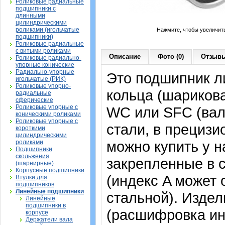
Роликовые радиальные
подшипники с
длинными
цилиндрическими
роликами (игольчатые
Нажмите, чтобы увеличит
подшипники)
Роликовые радиальные
с витыми роликами
Описание
Фото (0)
Отзывы
Роликовые радиально-
упорные конические
Радиально-упорные
Это подшипник л
игольчатые (РИК)
Роликовые упорно-
кольца (шариков
радиальные
сферические
Роликовые упорные с
WC или SFC (вал
коническими роликами
Роликовые упорные с
стали, в прециз
короткими
цилиндрическими
можно купить у н
роликами
Подшипники
скольжения
закрепленные в 
(шарнирные)
Корпусные подшипники
(индекс A может
Втулки для
подшипников
Линейные подшипники
стальной). Издел
Линейные
подшипники в
(расшифровка ин
корпусе
Держатели вала