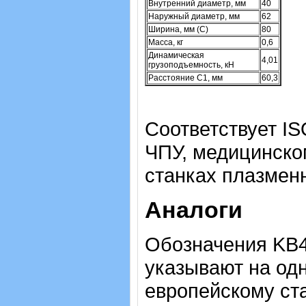
Внутренний диаметр, мм
40
Наружный диаметр, мм
62
Ширина, мм (C)
80
Масса, кг
0,6
Динамическая
4,01
грузоподъемность, кН
Расстояние C1, мм
60,3
Соответствует IS
ЧПУ, медицинско
станках плазменн
Аналоги
Обозначения KB4
указывают на одн
европейскому ста