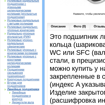
Роликовые радиальные
подшипники с
длинными
цилиндрическими
роликами (игольчатые
Нажмите, чтобы увеличит
подшипники)
Роликовые радиальные
с витыми роликами
Описание
Фото (0)
Отзывы
Роликовые радиально-
упорные конические
Радиально-упорные
Это подшипник л
игольчатые (РИК)
Роликовые упорно-
кольца (шариков
радиальные
сферические
Роликовые упорные с
WC или SFC (вал
коническими роликами
Роликовые упорные с
стали, в прециз
короткими
цилиндрическими
можно купить у н
роликами
Подшипники
скольжения
закрепленные в 
(шарнирные)
Корпусные подшипники
(индекс A указыв
Втулки для
подшипников
Линейные подшипники
Изделие закрытог
Линейные
подшипники в
(расшифровка ин
корпусе
Держатели вала