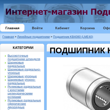
Главная
Войти
Кабинет
Корзина
Оф
Главная
>
Линейные подшипники
>
Подшипник KB4080 (LME40)
КАТЕГОРИИ
ПОДШИПНИК K
Высокоточные
подшипники шпинделя
Шариковые
радиальные
Шариковые радиально-
упорные
Шариковые упорные
Шариковые упорно-
радиальные
Роликовые радиальные
с короткими
цилиндрическими
роликами
Роликовые радиальные
сферические
двухрядные