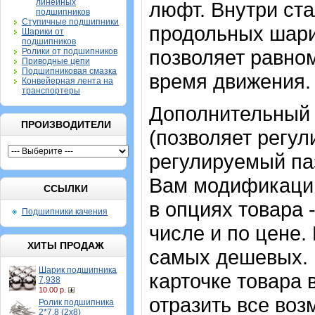
линейных
люфт. Внутри ст
подшипников
Ступичные подшипники
продольных шари
Шарики от
подшипников
позволяет равном
Ролики от подшипников
Приводные цепи
Подшипниковая смазка
время движения.
Конвейерная лента на
транспортеры
Дополнительный 
ПРОИЗВОДИТЕЛИ
(позволяет регул
регулируемый па
Вам модификаци
ССЫЛКИ
в опциях товара 
Подшипники качения
числе и по цене.
ХИТЫ ПРОДАЖ
самых дешевых. 
Шарик подшипника
карточке товара 
7,938
10.00 р.
отразить все воз
Ролик подшипника
2*7,8 (2х8)