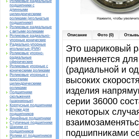
Роликовые радиальные
подшипники с
длинными
цилиндрическими
роликами (игольчатые
Нажмите, чтобы увеличит
подшипники)
Роликовые радиальные
с витыми роликами
Описание
Фото (0)
Отзывы
Роликовые радиально-
упорные конические
Радиально-упорные
Это шариковый р
игольчатые (РИК)
Роликовые упорно-
применяется для
радиальные
сферические
Роликовые упорные с
(радиальной и од
коническими роликами
Роликовые упорные с
высоких скорост
короткими
цилиндрическими
изделия напрямую
роликами
Подшипники
скольжения
серии 36000 сост
(шарнирные)
Корпусные подшипники
некоторых случая
Втулки для
подшипников
Линейные подшипники
взаимозаменятьс
Ступичные подшипники
Шарики от
подшипниками сер
подшипников
Ролики от подшипников