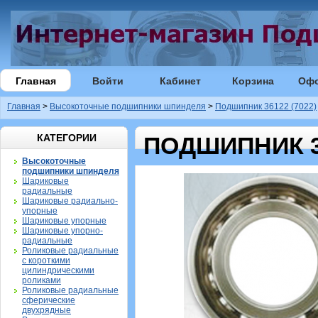
Главная
Войти
Кабинет
Корзина
Оф
Главная
>
Высокоточные подшипники шпинделя
>
Подшипник 36122 (7022)
КАТЕГОРИИ
ПОДШИПНИК 36
Высокоточные
подшипники шпинделя
Шариковые
радиальные
Шариковые радиально-
упорные
Шариковые упорные
Шариковые упорно-
радиальные
Роликовые радиальные
с короткими
цилиндрическими
роликами
Роликовые радиальные
сферические
двухрядные