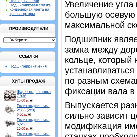
Приводные цепи
Увеличение угла 
Подшипниковая смазка
Конвейерная лента на
большую осевую н
транспортеры
максимальной ск
ПРОИЗВОДИТЕЛИ
Подшипник являе
замка между дор
ССЫЛКИ
кольце, который
Подшипники качения
устанавливаться 
по разным схемам
ХИТЫ ПРОДАЖ
фиксации вала в
Шарик подшипника
7,938
10.00 р.
Выпускается разн
Ролик подшипника
2*7,8 (2х8)
сильно зависит ц
6.00 р.
Ролик подшипника
модификация име
5,5*9
10.00 р.
станках необход
Ролик подшипника