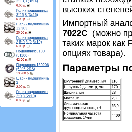
3*13,8 (3х14)
6.00 р.
высоких степеней 
Ролик подшипника
3*15,8 (3х16)
6.00 р.
Импортный аналог
Шарик подшипника
12,303
7022С
(можно пр
20.00 р.
Ролик подшипника
таких марок как 
2,5*9,8 (2,5х10)
6.00 р.
опциях товара)
.
Подшипник 8100
(51100)
42.00 р.
Параметры п
Подшипник 180206
(6206-2RS)
135.00 р.
Шарик подшипника
Внутренний диаметр, мм
110
2
2.00 р.
Наружный диаметр, мм
170
Ролик подшипника
Ширина, мм
28
2*9,8 (2х10)
Масса, кг
2,3
6.00 р.
Динамическая
63,9
грузоподъемность, кН
Номинальная частота
4400
вращения, 1/мин