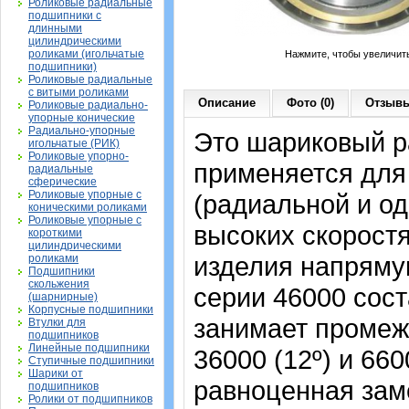
Роликовые радиальные
подшипники с
длинными
цилиндрическими
роликами (игольчатые
Нажмите, чтобы увеличит
подшипники)
Роликовые радиальные
с витыми роликами
Описание
Фото (0)
Отзывы
Роликовые радиально-
упорные конические
Радиально-упорные
Это шариковый р
игольчатые (РИК)
Роликовые упорно-
применяется для
радиальные
сферические
Роликовые упорные с
(радиальной и од
коническими роликами
Роликовые упорные с
высоких скорост
короткими
цилиндрическими
изделия напрямую
роликами
Подшипники
скольжения
серии 46000 сост
(шарнирные)
Корпусные подшипники
занимает промеж
Втулки для
подшипников
Линейные подшипники
36000 (12º) и 66
Ступичные подшипники
Шарики от
равноценная зам
подшипников
Ролики от подшипников