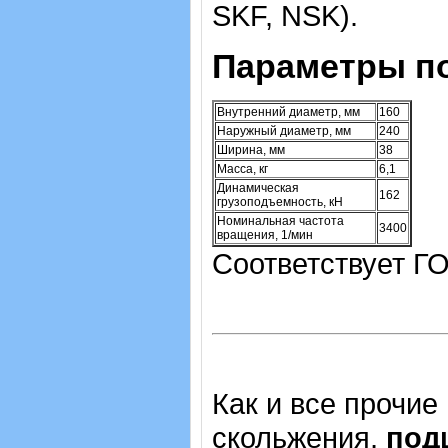
SKF, NSK).
Параметры п
Внутренний диаметр, мм
160
Наружный диаметр, мм
240
Ширина, мм
38
Масса, кг
6,1
Динамическая
162
грузоподъемность, кН
Номинальная частота
3400
вращения, 1/мин
Соответствует ГО
Как и все прочие
скольжения,
под