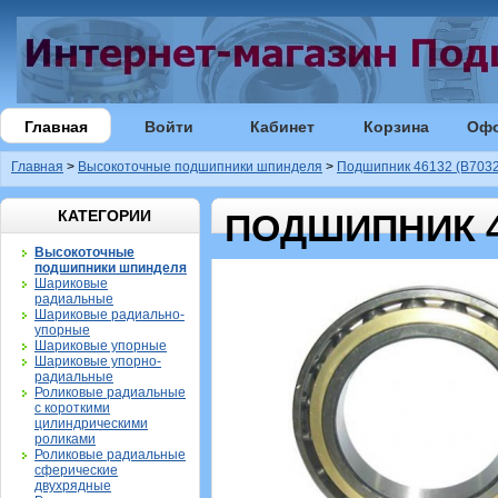
Главная
Войти
Кабинет
Корзина
Оф
Главная
>
Высокоточные подшипники шпинделя
>
Подшипник 46132 (B7032
КАТЕГОРИИ
ПОДШИПНИК 46
Высокоточные
подшипники шпинделя
Шариковые
радиальные
Шариковые радиально-
упорные
Шариковые упорные
Шариковые упорно-
радиальные
Роликовые радиальные
с короткими
цилиндрическими
роликами
Роликовые радиальные
сферические
двухрядные