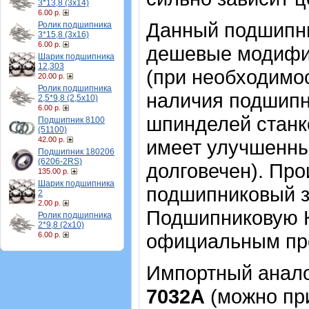
3*13,8 (3х14)
6.00 р.
Данный подшипник
Ролик подшипника
3*15,8 (3х16)
6.00 р.
дешевые модифи
Шарик подшипника
12,303
(при необходимос
20.00 р.
Ролик подшипника
наличия подшипни
2,5*9,8 (2,5х10)
6.00 р.
шпинделей станк
Подшипник 8100
(51100)
42.00 р.
имеет улучшенны
Подшипник 180206
(6206-2RS)
долговечен). Про
135.00 р.
Шарик подшипника
подшипниковый з
2
2.00 р.
Подшипниковую К
Ролик подшипника
2*9,8 (2х10)
официальным пре
6.00 р.
Импортный аналог
7032А
(можно при