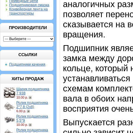
Приводные цепи
аналогичных разм
Подшипниковая смазка
Конвейерная лента на
позволяет перено
транспортеры
сказывается на 
ПРОИЗВОДИТЕЛИ
вращения.
Подшипник являе
ССЫЛКИ
замка между дор
Подшипники качения
кольце, который
устанавливаться 
ХИТЫ ПРОДАЖ
схемам комплект
Шарик подшипника
7,938
вала в обоих на
10.00 р.
Ролик подшипника
восприятия очень
2*7,8 (2х8)
6.00 р.
Ролик подшипника
Выпускается разн
5,5*9
10.00 р.
сильно зависит ц
Ролик подшипника