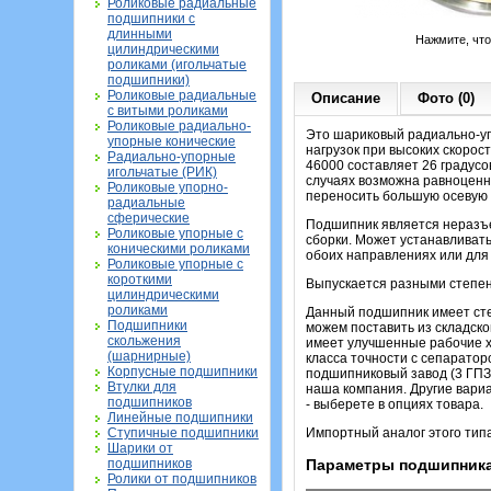
Роликовые радиальные
подшипники с
длинными
Нажмите, чт
цилиндрическими
роликами (игольчатые
подшипники)
Роликовые радиальные
Описание
Фото (0)
с витыми роликами
Роликовые радиально-
Это шариковый радиально-уп
упорные конические
нагрузок при высоких скорос
Радиально-упорные
46000 составляет 26 градусо
игольчатые (РИК)
случаях возможна равноценн
Роликовые упорно-
переносить большую осевую н
радиальные
сферические
Подшипник является неразъе
Роликовые упорные с
сборки. Может устанавливать
коническими роликами
обоих направлениях или для 
Роликовые упорные с
короткими
Выпускается разными степеня
цилиндрическими
роликами
Данный подшипник имеет ст
Подшипники
можем поставить из складско
скольжения
имеет улучшенные рабочие х
(шарнирные)
класса точности с сепаратор
Корпусные подшипники
подшипниковый завод (3 ГПЗ
Втулки для
наша компания. Другие вариа
подшипников
- выберете в опциях товара.
Линейные подшипники
Ступичные подшипники
Импортный аналог этого тип
Шарики от
подшипников
Параметры подшипника
Ролики от подшипников