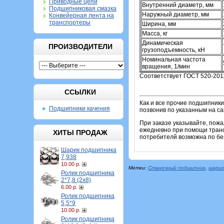
Приводные цепи
Внутренний диаметр, мм
Подшипниковая смазка
Наружный диаметр, мм
Конвейерная лента на
транспортеры
Ширина, мм
Масса, кг
Динамическая
ПРОИЗВОДИТЕЛИ
грузоподъемность, кН
Номинальная частота
вращения, 1/мин
Соответствует ГОСТ 520-201
ССЫЛКИ
Как и все прочие подшипники
Подшипники качения
позвонив по указанным на с
При заказе указывайте, пож
ежедневно при помощи транс
ХИТЫ ПРОДАЖ
потребителй возможна по бе
Шарик подшипника
7,938
10.00 р.
Метки:
Станочный подшипник
,
шарик
Ролик подшипника
2*7,8 (2х8)
6.00 р.
Ролик подшипника
5,5*9
10.00 р.
Ролик подшипника