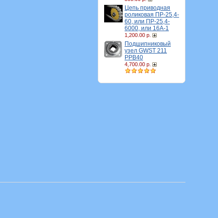
Цепь приводная
роликовая ПР-25,4-
60, или ПР-25,4-
6000, или 16A-1
1,200.00 р.
Подшипниковый
узел GWST 211
PPB40
4,700.00 р.