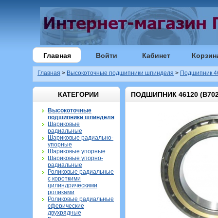
Главная
Войти
Кабинет
Корзин
Главная
>
Высокоточные подшипники шпинделя
>
Подшипник 4
КАТЕГОРИИ
ПОДШИПНИК 46120 (B702
Высокоточные
подшипники шпинделя
Шариковые
радиальные
Шариковые радиально-
упорные
Шариковые упорные
Шариковые упорно-
радиальные
Роликовые радиальные
с короткими
цилиндрическими
роликами
Роликовые радиальные
сферические
двухрядные