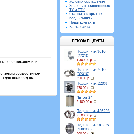
Условия соглашения
Значения подшипников
ТУ и ЕТУ
Смазки в закрытых
подшипниках
Наши контакты
Карта сайта
РЕКОМЕНДУЕМ
Подшипник 3610
(22310)
1,300.00 р.
аз через корзину, или
Подшипник 7610
 регионам осуществляем
(32310)
та для иногородних
850.00 р.
Подшипник 11208
470.00 р.
Литол-24
2,400.00 р.
Подшипник 436208
2,100.00 р.
Подшипник UC206
(480206)
300.00 р.