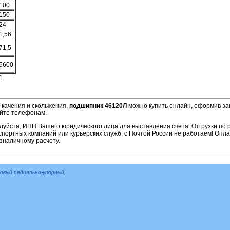
100
150
24
1,56
71,5
5600
1.
 качения и скольжения,
подшипник 46120Л
можно купить онлайн, оформив зак
айте телефонам.
алуйста, ИНН Вашего юридического лица для выставления счета. Отгрузки по
портных компаний или курьерских служб, с Почтой России не работаем! Опла
зналичному расчету.
овый радиально-упорный
,