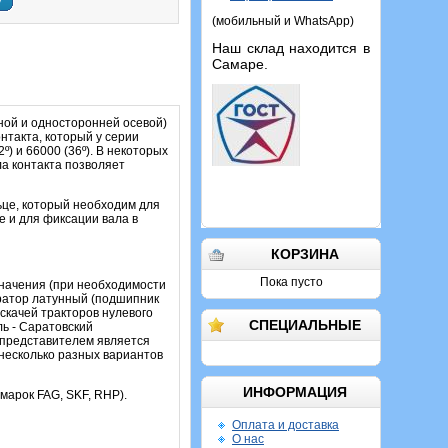
у
(мобильный и WhatsApp)
Наш склад находится в
Самаре.
ой и односторонней осевой)
нтакта, который у серии
) и 66000 (36º). В некоторых
а контакта позволяет
ьце, который необходим для
е и для фиксации вала в
КОРЗИНА
Пока пусто
начения (при необходимости
аратор латунный (подшипник
скачей тракторов нулевого
СПЕЦИАЛЬНЫЕ
ль - Саратовский
 представителем является
 несколько разных вариантов
ИНФОРМАЦИЯ
 марок FAG, SKF, RHP).
Оплата и доставка
О нас