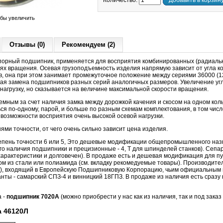
Количество:
Добавить в корзин
обы увеличить
Отзывы (0)
Рекомендуем (2)
орный подшипник, применяется для восприятия комбинированных (радиальн
тях вращения. Осевая грузоподъемность изделия напрямую зависит от угла ко
в, она при этом занимает промежуточное положение между сериями 36000 (12º
ая замена подшипников разных серий аналогичных размеров. Увеличение угл
агрузку, но сказывается на величине максимальной скорости вращения.
мным за счет наличия замка между дорожкой качения и скосом на одном кол
ся по-одному, парой, и больше по разным схемам комплектования, в том числ
возможности восприятия очень высокой осевой нагрузки.
ми точности, от чего очень сильно зависит цена изделия.
епень точности 6 или 5, Это дешевые модификации общепромышленного наз
го наличия подшипники и прецизионные - 4, Т для шпинделей станков). Сеп
арактеристики и долговечен). В продаже есть и дешевая модификация для пу
ом из стали или полиамида (см. вкладку рекомедуемые товары). Производите
), входящий в Европейскую Подшипниковую Корпорацию, чьим официальным
нты - самарский СПЗ-4 и винницкий 18ГПЗ. В продаже из наличия есть сразу
а -
подшипник 7020А
(можно приобрести у нас как из наличия, так и под заказ
 46120Л