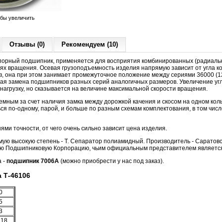
обы увеличить
Отзывы (0)
Рекомендуем (10)
орный подшипник, применяется для восприятия комбинированных (радиальн
тях вращения. Осевая грузоподъемность изделия напрямую зависит от угла ко
в, она при этом занимает промежуточное положение между сериями 36000 (12º
ая замена подшипников разных серий аналогичных размеров. Увеличение угл
агрузку, но сказывается на величине максимальной скорости вращения.
мным за счет наличия замка между дорожкой качения и скосом на одном кол
ся по-одному, парой, и больше по разным схемам комплектования, в том числ
ми точности, от чего очень сильно зависит цена изделия.
ую высокую степень - Т. Сепаратор полиамидный. Производитель - Саратов
кую Подшипниковую Корпорацию, чьим официальным представителем являетс
а -
подшипник 7006А
(можно приобрести у нас под заказ).
 Т-46106
0
5
3
,18