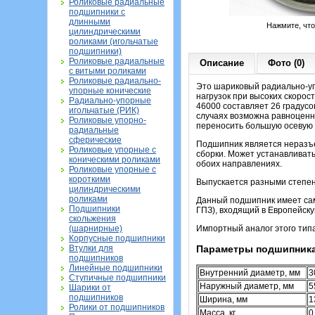
Роликовые радиальные
подшипники с
длинными
Нажмите, чт
цилиндрическими
роликами (игольчатые
подшипники)
Роликовые радиальные
Описание
Фото (0)
с витыми роликами
Роликовые радиально-
Это шариковый радиально-уп
упорные конические
нагрузок при высоких скорос
Радиально-упорные
46000 составляет 26 градусо
игольчатые (РИК)
случаях возможна равноценн
Роликовые упорно-
переносить большую осевую н
радиальные
сферические
Подшипник является неразъе
Роликовые упорные с
сборки. Может устанавливать
коническими роликами
обоих направлениях.
Роликовые упорные с
короткими
Выпускается разными степеня
цилиндрическими
роликами
Данный подшипник имеет сам
Подшипники
ГПЗ), входящий в Европейс
скольжения
(шарнирные)
Импортный аналог этого тип
Корпусные подшипники
Втулки для
Параметры подшипника
подшипников
Линейные подшипники
Внутренний диаметр, мм
3
Ступичные подшипники
Наружный диаметр, мм
5
Шарики от
подшипников
Ширина, мм
1
Ролики от подшипников
Масса, кг
0