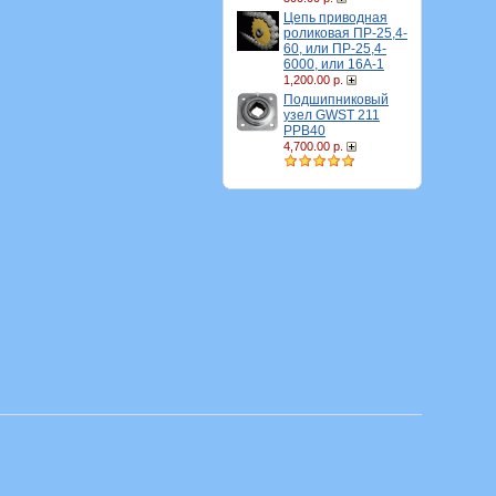
Цепь приводная
роликовая ПР-25,4-
60, или ПР-25,4-
6000, или 16A-1
1,200.00 р.
Подшипниковый
узел GWST 211
PPB40
4,700.00 р.