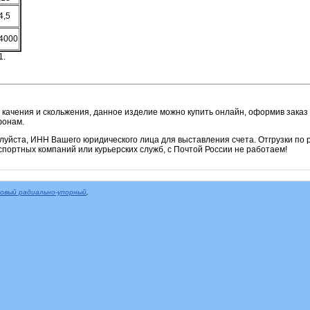
4,5
4000
1.
 качения и скольжения, данное изделие можно купить онлайн, оформив заказ 
фонам.
алуйста, ИНН Вашего юридического лица для выставления счета. Отгрузки по
портных компаний или курьерских служб, с Почтой России не работаем!
овый радиально-упорный
,