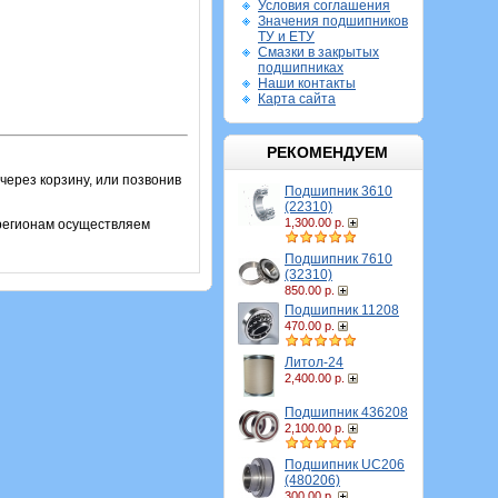
Условия соглашения
Значения подшипников
ТУ и ЕТУ
Смазки в закрытых
подшипниках
Наши контакты
Карта сайта
РЕКОМЕНДУЕМ
через корзину, или позвонив
Подшипник 3610
(22310)
1,300.00 р.
 регионам осуществляем
Подшипник 7610
(32310)
850.00 р.
Подшипник 11208
470.00 р.
Литол-24
2,400.00 р.
Подшипник 436208
2,100.00 р.
Подшипник UC206
(480206)
300.00 р.