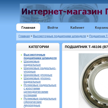
Главная
Войти
Кабинет
Корзин
Главная
>
Высокоточные подшипники шпинделя
>
Подшипник Т-
КАТЕГОРИИ
ПОДШИПНИК Т-46106 (B70
Высокоточные
подшипники шпинделя
Шариковые
радиальные
Шариковые радиально-
упорные
Шариковые упорные
Шариковые упорно-
радиальные
Роликовые радиальные
с короткими
цилиндрическими
роликами
Роликовые радиальные
сферические
двухрядные