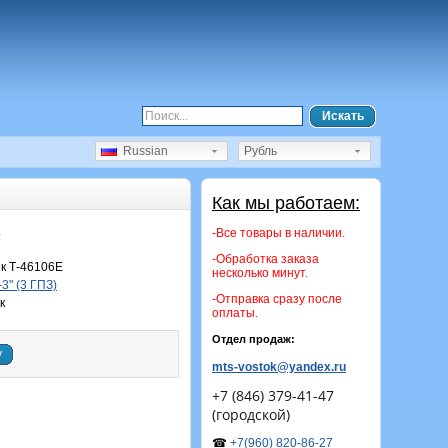
Искать
Russian
Рубль
Как мы работаем:
.
-Все товары в наличии.
-Обработка заказа
к Т-46106Е
несколько минут.
3" (3 ГПЗ)
-Отправка сразу после
к
оплаты.
Отдел продаж:
у
mts-vostok@yandex.ru
+7 (846) 379-41-47
(городской)
☎
+7(960) 820-86-27