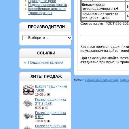
Приводные цепи
Динамическая
Подшипниковая смазка
1
грузоподъемность, кН
Конвейерная лента на
транспортеры
Номинальная частота
1
вращения, 1/мин
Соответствует ГОСТ 520-201
ПРОИЗВОДИТЕЛИ
Как и все прочие подшипники
по указанным на сайте теле
ССЫЛКИ
При заказе указывайте, пож
ежедневно при помощи транс
Подшипники качения
ХИТЫ ПРОДАЖ
Метки:
Станочный подшипник
,
шарик
Шарик подшипника
7,938
10.00 р.
Ролик подшипника
2*7,8 (2х8)
6.00 р.
Ролик подшипника
5,5*9
10.00 р.
Ролик подшипника