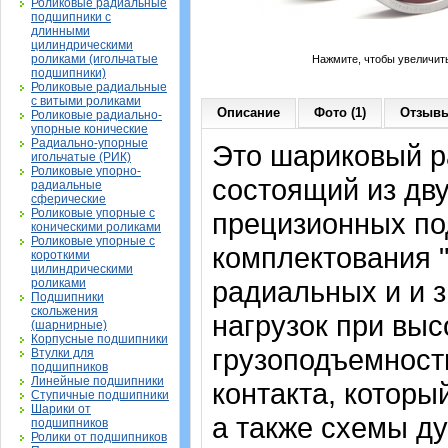
Роликовые радиальные
подшипники с
длинными
цилиндрическими
роликами (игольчатые
Нажмите, чтобы увеличит
подшипники)
Роликовые радиальные
с витыми роликами
Описание
Фото (1)
Отзывы
Роликовые радиально-
упорные конические
Радиально-упорные
Это шариковый р
игольчатые (РИК)
Роликовые упорно-
состоящий из дв
радиальные
сферические
Роликовые упорные с
прецизионных по
коническими роликами
Роликовые упорные с
комплектования 
короткими
цилиндрическими
радиальных и и 
роликами
Подшипники
скольжения
нагрузок при вы
(шарнирные)
Корпусные подшипники
грузоподъемност
Втулки для
подшипников
Линейные подшипники
контакта, которы
Ступичные подшипники
Шарики от
а также схемы д
подшипников
Ролики от подшипников