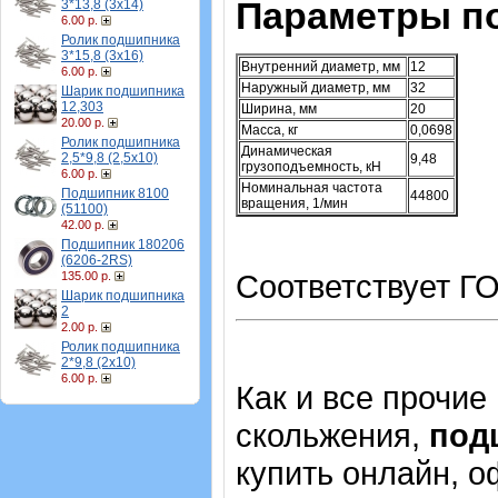
Параметры п
3*13,8 (3х14)
6.00 р.
Ролик подшипника
3*15,8 (3х16)
Внутренний диаметр, мм
12
6.00 р.
Наружный диаметр, мм
32
Шарик подшипника
12,303
Ширина, мм
20
20.00 р.
Масса, кг
0,0698
Ролик подшипника
Динамическая
2,5*9,8 (2,5х10)
9,48
грузоподъемность, кН
6.00 р.
Номинальная частота
Подшипник 8100
44800
вращения, 1/мин
(51100)
42.00 р.
Подшипник 180206
(6206-2RS)
Соответствует ГО
135.00 р.
Шарик подшипника
2
2.00 р.
Ролик подшипника
2*9,8 (2х10)
6.00 р.
Как и все прочие
скольжения,
под
купить онлайн, о