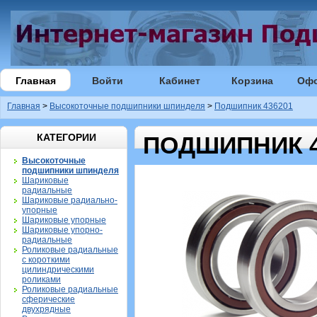
Главная
Войти
Кабинет
Корзина
Оф
Главная
>
Высокоточные подшипники шпинделя
>
Подшипник 436201
КАТЕГОРИИ
ПОДШИПНИК 4
Высокоточные
подшипники шпинделя
Шариковые
радиальные
Шариковые радиально-
упорные
Шариковые упорные
Шариковые упорно-
радиальные
Роликовые радиальные
с короткими
цилиндрическими
роликами
Роликовые радиальные
сферические
двухрядные