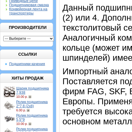
Приводные цепи
Данный подшипни
Подшипниковая смазка
Конвейерная лента на
транспортеры
(2) или 4. Допол
текстолитовый се
ПРОИЗВОДИТЕЛИ
Аналогичный ком
кольце
(может им
ССЫЛКИ
шпинделей)
имее
Подшипники качения
Импортный аналог
ХИТЫ ПРОДАЖ
Поставляется под
Шарик подшипника
фирм FAG, SKF, 
7,938
10.00 р.
Европы. Применя
Ролик подшипника
2*7,8 (2х8)
требуется высока
6.00 р.
Ролик подшипника
основном метал
5,5*9
10.00 р.
Ролик подшипника