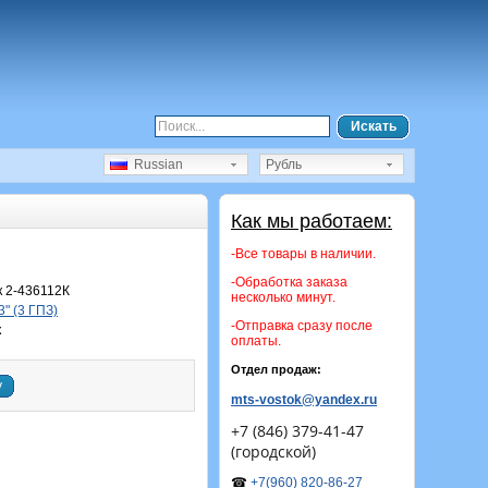
Искать
Russian
Рубль
Как мы работаем:
-Все товары в наличии.
-Обработка заказа
 2-436112К
несколько минут.
" (3 ГПЗ)
-Отправка сразу после
к
оплаты.
Отдел продаж:
у
mts-vostok@yandex.ru
+7 (846) 379-41-47
(городской)
☎
+7(960) 820-86-27