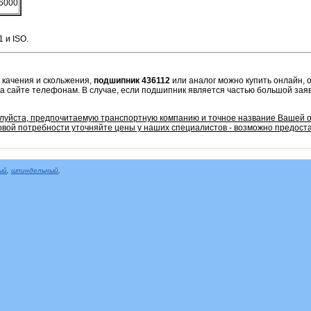
6000
 и ISO.
 качения и скольжения,
подшипник 436112
или аналог можно купить онлайн, 
а сайте телефонам. В случае, если подшипник является частью большой заяв
алуйста, предпочитаемую транспортную компанию и точное название Вашей 
овой потребности уточняйте цены у наших специалистов - возможно предоста
ый
,
шпиндельный
,