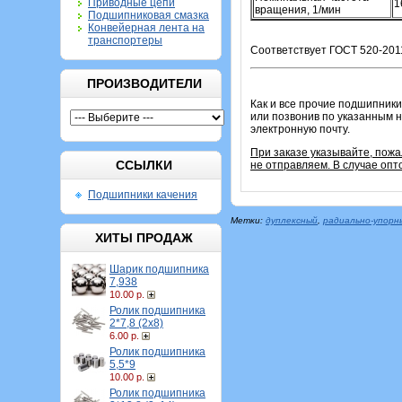
Приводные цепи
1
вращения, 1/мин
Подшипниковая смазка
Конвейерная лента на
транспортеры
Соответствует ГОСТ 520-2011
ПРОИЗВОДИТЕЛИ
Как и все прочие подшипники
или позвонив по указанным н
электронную почту.
При заказе указывайте, пож
ССЫЛКИ
не отправляем. В случае опт
Подшипники качения
Метки:
дуплексный
,
радиально-упорн
ХИТЫ ПРОДАЖ
Шарик подшипника
7,938
10.00 р.
Ролик подшипника
2*7,8 (2х8)
6.00 р.
Ролик подшипника
5,5*9
10.00 р.
Ролик подшипника