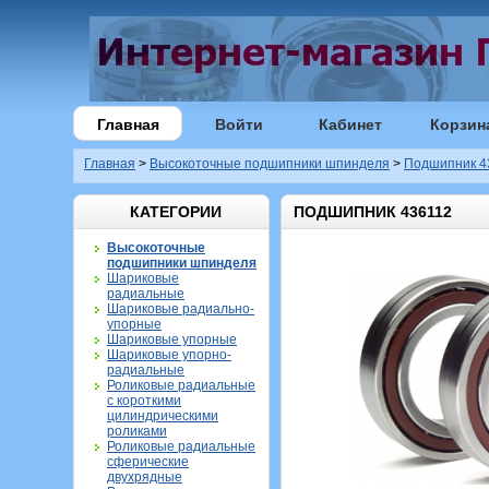
Главная
Войти
Кабинет
Корзин
Главная
>
Высокоточные подшипники шпинделя
>
Подшипник 4
КАТЕГОРИИ
ПОДШИПНИК 436112
Высокоточные
подшипники шпинделя
Шариковые
радиальные
Шариковые радиально-
упорные
Шариковые упорные
Шариковые упорно-
радиальные
Роликовые радиальные
с короткими
цилиндрическими
роликами
Роликовые радиальные
сферические
двухрядные