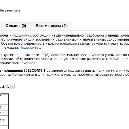
обы увеличить
Отзывы (0)
Рекомендуем (4)
порный подшипник, состоящий из двух специально подобранных прецизионн
ем", применяется для восприятия радиальных и и значительных односторонни
 Осевая грузоподъемность изделия напрямую зависит от угла контакта, кото
дуплексации.
Подробнее...
кую степень точности - Т (2). Дополнительное обозначение К указывает на
Аналогичный комплект со скосом на наружном кольце
(может иметь значение в
ельное обозначение Е.
а -
подшипник 7012СD/DT
. Поставляется под заказ или из наличия (уточняйте
вропы. Применяется в шпинделях станков, где требуется высокая точность о
 436112
0
5
6
,92
4,7