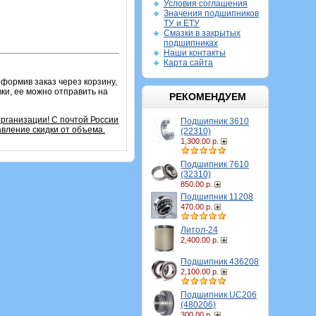
Условия соглашения
Значения подшипников
ТУ и ЕТУ
Смазки в закрытых
подшипниках
Наши контакты
Карта сайта
оформив заказ через корзину,
ки, ее можно отправить на
РЕКОМЕНДУЕМ
организации!
С почтой России
Подшипник 3610
вление скидки от объема.
(22310)
1,300.00 р.
Подшипник 7610
(32310)
850.00 р.
Подшипник 11208
470.00 р.
Литол-24
2,400.00 р.
Подшипник 436208
2,100.00 р.
Подшипник UC206
(480206)
300.00 р.