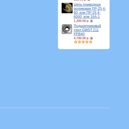
Цепь приводная
роликовая ПР-25,4-
60, или ПР-25,4-
6000, или 16A-1
1,200.00 р.
Подшипниковый
узел GWST 211
PPB40
4,700.00 р.