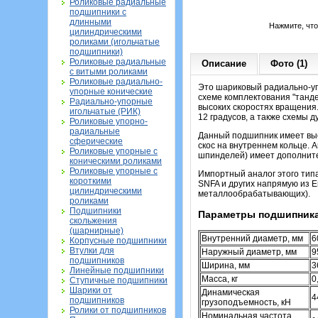
Роликовые радиальные
подшипники с
длинными
Нажмите, чт
цилиндрическими
роликами (игольчатые
подшипники)
Роликовые радиальные
Описание
Фото (1)
с витыми роликами
Роликовые радиально-
Это шариковый радиально-у
упорные конические
схеме комплектования "танд
Радиально-упорные
высоких скоростях вращения.
игольчатые (РИК)
12 градусов, а также схемы 
Роликовые упорно-
радиальные
Данный подшипник имеет высо
сферические
скос на внутреннем кольце. 
Роликовые упорные с
шпинделей)
имеет дополнит
коническими роликами
Роликовые упорные с
Импортный аналог этого тип
короткими
SNFA и других напрямую из Е
цилиндрическими
металлообрабатывающих).
роликами
Подшипники
Параметры подшипника
скольжения
(шарнирные)
Внутренний диаметр, мм
6
Корпусные подшипники
Втулки для
Наружный диаметр, мм
9
подшипников
Ширина, мм
3
Линейные подшипники
Масса, кг
0
Ступичные подшипники
Шарики от
Динамическая
4
подшипников
грузоподъемность, кН
Ролики от подшипников
Номинальная частота