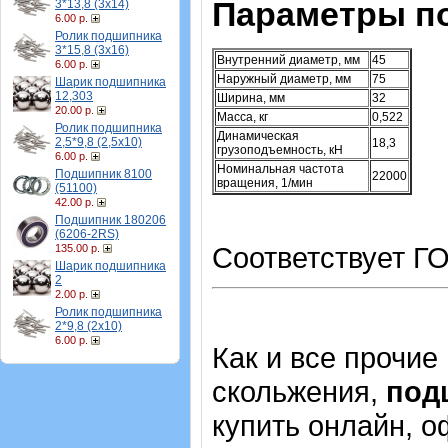
Параметры п
3*13,8 (3х14)
6.00 р.
Ролик подшипника
3*15,8 (3х16)
Внутренний диаметр, мм
45
6.00 р.
Наружный диаметр, мм
75
Шарик подшипника
12,303
Ширина, мм
32
20.00 р.
Масса, кг
0,522
Ролик подшипника
Динамическая
2,5*9,8 (2,5х10)
18,3
грузоподъемность, кН
6.00 р.
Номинальная частота
Подшипник 8100
22000
вращения, 1/мин
(51100)
42.00 р.
Подшипник 180206
(6206-2RS)
Соответствует ГО
135.00 р.
Шарик подшипника
2
2.00 р.
Ролик подшипника
2*9,8 (2х10)
6.00 р.
Как и все прочие
скольжения,
под
купить онлайн, о