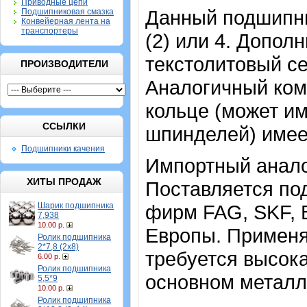
Приводные цепи
Данный подшипни
Подшипниковая смазка
Конвейерная лента на
транспортеры
(2) или 4. Допол
текстолитовый се
ПРОИЗВОДИТЕЛИ
Аналогичный ком
кольце
(может им
ССЫЛКИ
шпинделей)
имее
Подшипники качения
Импортный аналог
ХИТЫ ПРОДАЖ
Поставляется под
Шарик подшипника
фирм FAG, SKF, 
7,938
10.00 р.
Европы. Применя
Ролик подшипника
2*7,8 (2х8)
требуется высока
6.00 р.
Ролик подшипника
основном метал
5,5*9
10.00 р.
Ролик подшипника