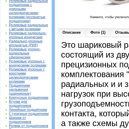
Роликовые радиальные
подшипники с
длинными
цилиндрическими
роликами (игольчатые
Нажмите, чтобы увеличит
подшипники)
Роликовые радиальные
с витыми роликами
Описание
Фото (1)
Отзывы
Роликовые радиально-
упорные конические
Радиально-упорные
Это шариковый р
игольчатые (РИК)
Роликовые упорно-
состоящий из дв
радиальные
сферические
Роликовые упорные с
прецизионных по
коническими роликами
Роликовые упорные с
комплектования 
короткими
цилиндрическими
радиальных и и 
роликами
Подшипники
скольжения
нагрузок при вы
(шарнирные)
Корпусные подшипники
грузоподъемност
Втулки для
подшипников
Линейные подшипники
контакта, которы
Ступичные подшипники
Шарики от
а также схемы д
подшипников
Ролики от подшипников