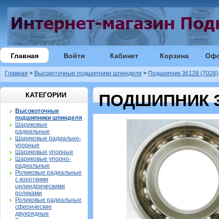
Главная
Войти
Кабинет
Корзина
Оф
Главная
>
Высокоточные подшипники шпинделя
>
Подшипник 36128 (7028)
КАТЕГОРИИ
ПОДШИПНИК 36
Высокоточные
подшипники шпинделя
Шариковые
радиальные
Шариковые радиально-
упорные
Шариковые упорные
Шариковые упорно-
радиальные
Роликовые радиальные
с короткими
цилиндрическими
роликами
Роликовые радиальные
сферические
двухрядные