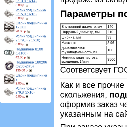
3*13,8 (3х14)
6.00 р.
Ролик подшипника
Параметры п
3*15,8 (3х16)
6.00 р.
Шарик подшипника
Внутренний диаметр, мм
140
12,303
20.00 р.
Наружный диаметр, мм
210
Ролик подшипника
Ширина, мм
33
2,5*9,8 (2,5х10)
Масса, кг
3,96
6.00 р.
Динамическая
Подшипник 8100
100
грузоподъемность, кН
(51100)
42.00 р.
Номинальная частота
3500
вращения, 1/мин
Подшипник 180206
(6206-2RS)
Соответсвует ГО
135.00 р.
Шарик подшипника
2
Как и все прочие
2.00 р.
Ролик подшипника
скольжения,
под
2*9,8 (2х10)
6.00 р.
оформив заказ че
указанным на са
При заказе указ