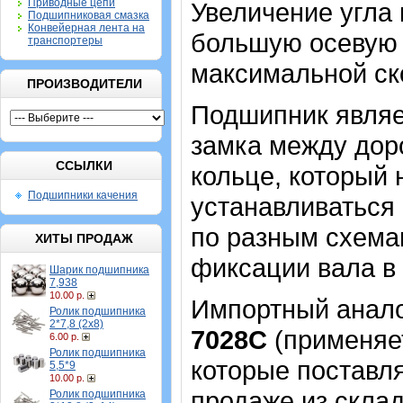
Приводные цепи
Увеличение угла 
Подшипниковая смазка
Конвейерная лента на
большую осевую н
транспортеры
максимальной ск
ПРОИЗВОДИТЕЛИ
Подшипник являе
замка между дор
ССЫЛКИ
кольце, который
Подшипники качения
устанавливаться 
по разным схемам
ХИТЫ ПРОДАЖ
фиксации вала в
Шарик подшипника
7,938
10.00 р.
Импортный аналог
Ролик подшипника
2*7,8 (2х8)
7028С
(применяет
6.00 р.
Ролик подшипника
которые поставля
5,5*9
10.00 р.
продаже из склад
Ролик подшипника