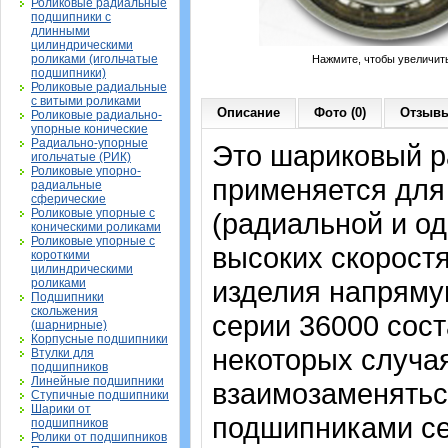
Роликовые радиальные
подшипники с
длинными
цилиндрическими
роликами (игольчатые
Нажмите, чтобы увеличит
подшипники)
Роликовые радиальные
с витыми роликами
Описание
Фото (0)
Отзывы
Роликовые радиально-
упорные конические
Радиально-упорные
Это шариковый р
игольчатые (РИК)
Роликовые упорно-
применяется для
радиальные
сферические
Роликовые упорные с
(радиальной и од
коническими роликами
Роликовые упорные с
высоких скорост
короткими
цилиндрическими
изделия напрямую
роликами
Подшипники
скольжения
серии 36000 сост
(шарнирные)
Корпусные подшипники
некоторых случая
Втулки для
подшипников
Линейные подшипники
взаимозаменятьс
Ступичные подшипники
Шарики от
подшипниками сер
подшипников
Ролики от подшипников