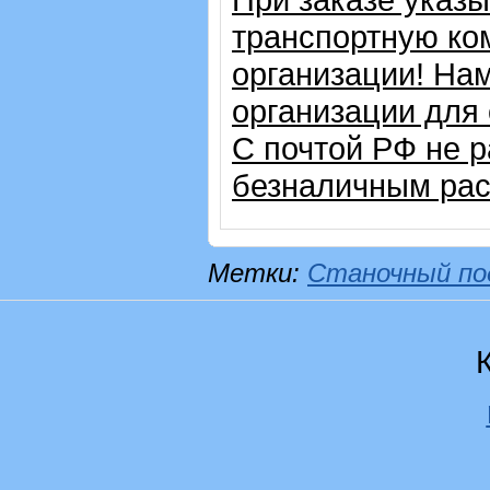
транспортную ко
организации! На
организации для
С почтой РФ не 
безналичным рас
Метки:
Станочный по