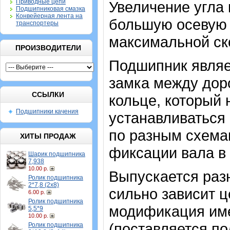
Приводные цепи
Увеличение угла 
Подшипниковая смазка
Конвейерная лента на
большую осевую н
транспортеры
максимальной ск
ПРОИЗВОДИТЕЛИ
Подшипник являе
замка между дор
ССЫЛКИ
кольце, который
Подшипники качения
устанавливаться 
по разным схемам
ХИТЫ ПРОДАЖ
фиксации вала в
Шарик подшипника
7,938
10.00 р.
Выпускается разн
Ролик подшипника
2*7,8 (2х8)
сильно зависит ц
6.00 р.
Ролик подшипника
модификация име
5,5*9
10.00 р.
(поставляется по
Ролик подшипника