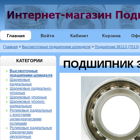
Главная
Войти
Кабинет
Корзина
Оф
Главная
>
Высокоточные подшипники шпинделя
>
Подшипник 36113 (7013)
КАТЕГОРИИ
ПОДШИПНИК 36
Высокоточные
подшипники шпинделя
Шариковые
радиальные
Шариковые радиально-
упорные
Шариковые упорные
Шариковые упорно-
радиальные
Роликовые радиальные
с короткими
цилиндрическими
роликами
Роликовые радиальные
сферические
двухрядные