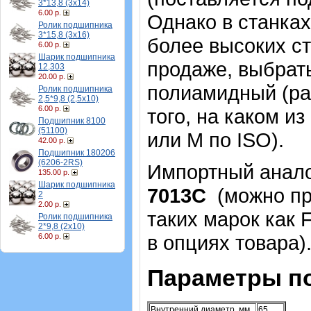
3*13,8 (3х14)
6.00 р.
Однако в станка
Ролик подшипника
3*15,8 (3х16)
более высоких ст
6.00 р.
Шарик подшипника
продаже, выбрать
12,303
20.00 р.
полиамидный (ра
Ролик подшипника
2,5*9,8 (2,5х10)
6.00 р.
того, на каком и
Подшипник 8100
(51100)
или М по ISO).
42.00 р.
Подшипник 180206
(6206-2RS)
Импортный аналог
135.00 р.
Шарик подшипника
7013С
(можно пр
2
2.00 р.
таких марок как 
Ролик подшипника
2*9,8 (2х10)
в опциях товара)
6.00 р.
Параметры п
Внутренний диаметр, мм
65