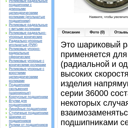
Роликовые радиальные
подшипники с
длинными
цилиндрическими
роликами (игольчатые
Нажмите, чтобы увеличит
подшипники)
Роликовые радиальные
с витыми роликами
Описание
Фото (0)
Отзывы
Роликовые радиально-
упорные конические
Радиально-упорные
Это шариковый р
игольчатые (РИК)
Роликовые упорно-
применяется для
радиальные
сферические
Роликовые упорные с
(радиальной и од
коническими роликами
Роликовые упорные с
высоких скорост
короткими
цилиндрическими
изделия напрямую
роликами
Подшипники
скольжения
серии 36000 сост
(шарнирные)
Корпусные подшипники
некоторых случая
Втулки для
подшипников
Линейные подшипники
взаимозаменятьс
Ступичные подшипники
Шарики от
подшипниками сер
подшипников
Ролики от подшипников