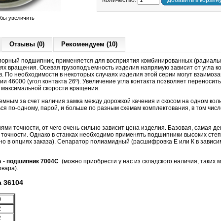
Количество:
Добавить в корзин
обы увеличить
Отзывы (0)
Рекомендуем (10)
орный подшипник, применяется для восприятия комбинированных (радиальн
тях вращения. Осевая грузоподъемность изделия напрямую зависит от угла ко
в. По необходимости в некоторых случаях изделия этой серии могут взаимоза
 46000 (угол контакта 26º). Увеличение угла контакта позволяет переносить
е максимальной скорости вращения.
мным за счет наличия замка между дорожкой качения и скосом на одном кол
ся по-одному, парой, и больше по разным схемам комплектования, в том числ
ями точности, от чего очень сильно зависит цена изделия. Базовая, самая 
точности. Однако в станках необходимо применять подшипники высоких степе
но в опциях заказа). Сепаратор полиамидный (расшифровка Е или К в зависимо
а -
подшипник 7004С
(можно приобрести у нас из складского наличия, таких ма
овара)
.
 36104
0
2
2