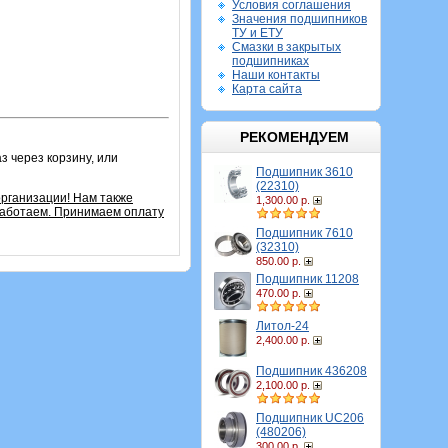
Условия соглашения
Значения подшипников
ТУ и ЕТУ
Смазки в закрытых
подшипниках
Наши контакты
Карта сайта
РЕКОМЕНДУЕМ
з через корзину, или
Подшипник 3610
(22310)
рганизации! Нам также
1,300.00 р.
работаем. Принимаем оплату
Подшипник 7610
(32310)
850.00 р.
Подшипник 11208
470.00 р.
Литол-24
2,400.00 р.
Подшипник 436208
2,100.00 р.
Подшипник UC206
(480206)
300.00 р.