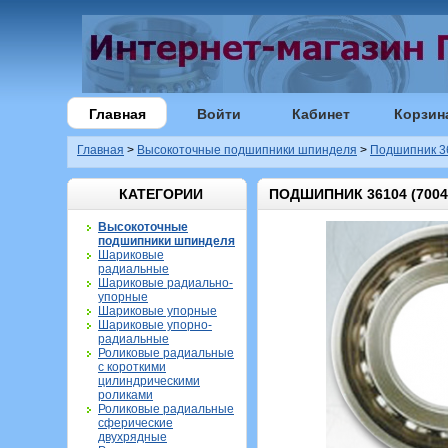
Главная
Войти
Кабинет
Корзин
Главная
>
Высокоточные подшипники шпинделя
>
Подшипник 36
КАТЕГОРИИ
ПОДШИПНИК 36104 (7004
Высокоточные
подшипники шпинделя
Шариковые
радиальные
Шариковые радиально-
упорные
Шариковые упорные
Шариковые упорно-
радиальные
Роликовые радиальные
с короткими
цилиндрическими
роликами
Роликовые радиальные
сферические
двухрядные