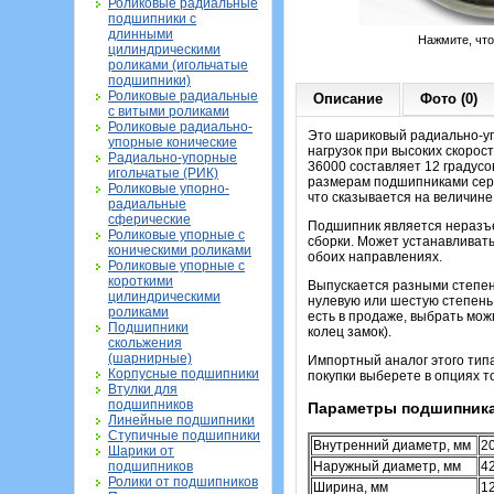
Роликовые радиальные
подшипники с
длинными
Нажмите, чт
цилиндрическими
роликами (игольчатые
подшипники)
Роликовые радиальные
Описание
Фото (0)
с витыми роликами
Роликовые радиально-
Это шариковый радиально-уп
упорные конические
нагрузок при высоких скорос
Радиально-упорные
36000 составляет 12 градусо
игольчатые (РИК)
размерам подшипниками серии
Роликовые упорно-
что сказывается на величин
радиальные
сферические
Подшипник является неразъе
Роликовые упорные с
сборки. Может устанавливать
коническими роликами
обоих направлениях.
Роликовые упорные с
короткими
Выпускается разными степен
цилиндрическими
нулевую или шестую степень 
роликами
есть в продаже, выбрать мож
Подшипники
колец замок).
скольжения
(шарнирные)
Импортный аналог этого тип
Корпусные подшипники
покупки выберете в опциях т
Втулки для
подшипников
Параметры подшипника
Линейные подшипники
Ступичные подшипники
Внутренний диаметр, мм
2
Шарики от
подшипников
Наружный диаметр, мм
4
Ролики от подшипников
Ширина, мм
1