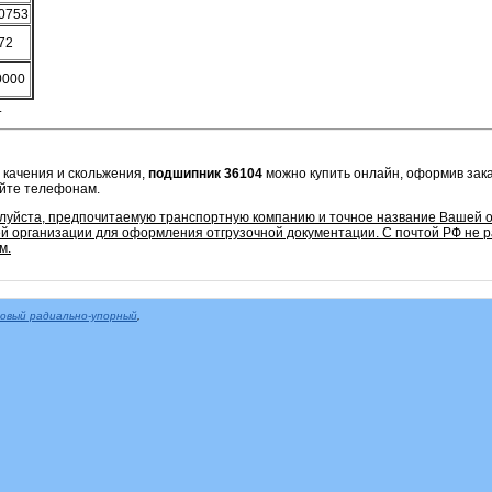
,0753
72
0000
.
 качения и скольжения,
подшипник 36104
можно купить онлайн, оформив зака
айте телефонам.
алуйста, предпочитаемую транспортную компанию и точное название Вашей о
 организации для оформления отгрузочной документации. С почтой РФ не 
м.
овый радиально-упорный
,