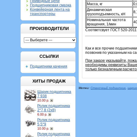
Приводные цепи
Масса, кг
0
Подшипниковая смазка
Конвейерная лента на
Динамическая
8,
транспортеры
грузоподъемность, кН
Номинальная частота
4
вращения, 1/мин
ПРОИЗВОДИТЕЛИ
Соответсвует ГОСТ 520-2011
Как и все прочие подшипники
позвонив по указанным на с
ССЫЛКИ
При заказе указывайте, пож
необходимы реквизиты Вашей
Подшипники качения
только безналичным расчето
ХИТЫ ПРОДАЖ
Метки:
Станочный подшипник
,
шарик
Шарик подшипника
7,938
10.00 р.
Ролик подшипника
2*7,8 (2х8)
6.00 р.
Ролик подшипника
5,5*9
10.00 р.
Ролик подшипника