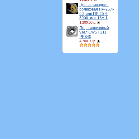
Цепь приводная
роликовая ПР-25,4-
60, или ПР-25,4-
6000, или 16A-1
1,200.00 р.
Подшипниковый
узел GWST 211
PPB40
4,700.00 р.