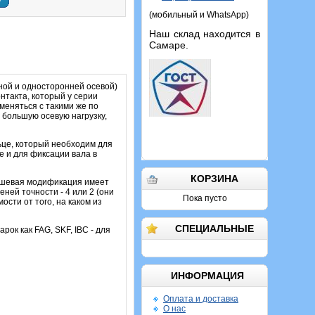
у
(мобильный и WhatsApp)
Наш склад находится в
Самаре.
ой и односторонней осевой)
нтакта, который у серии
меняться с такими же по
 большую осевую нагрузку,
ьце, который необходим для
е и для фиксации вала в
КОРЗИНА
дешевая модификация имеет
ней точности - 4 или 2 (они
Пока пусто
сти от того, на каком из
СПЕЦИАЛЬНЫЕ
рок как FAG, SKF, IBC - для
ИНФОРМАЦИЯ
Оплата и доставка
О нас