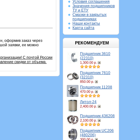
Условия соглашения
Значения подшипников
ТУ и ЕТУ
Смазки в закрытых
подшипниках
Наши контакты
Карта сайта
н, оформив заказ через
РЕКОМЕНДУЕМ
ьшой заявки, ее можно
Подшипник 3610
организации!
С почтой России
(22310)
вление скидки от объема.
1,300.00 р.
Подшипник 7610
(32310)
850.00 р.
Подшипник 11208
470.00 р.
Литол-24
2,400.00 р.
Подшипник 436208
2,100.00 р.
Подшипник UC206
(480206)
300.00 р.