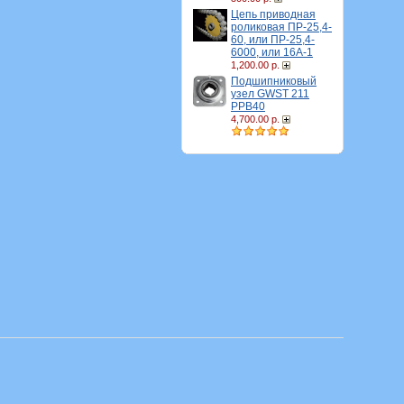
Цепь приводная
роликовая ПР-25,4-
60, или ПР-25,4-
6000, или 16A-1
1,200.00 р.
Подшипниковый
узел GWST 211
PPB40
4,700.00 р.