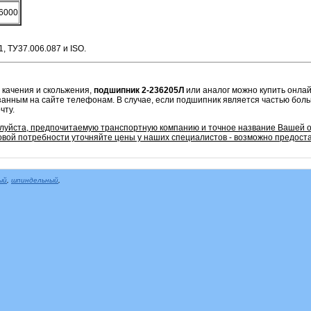
6000
, ТУ37.006.087 и ISO.
 качения и скольжения,
подшипник 2-236205Л
или аналог можно купить онлай
азанным на сайте телефонам
. В случае, если подшипник является частью бол
чту.
алуйста, предпочитаемую транспортную компанию и точное название Вашей 
овой потребности уточняйте цены у наших специалистов - возможно предоста
ый
,
шпиндельный
,