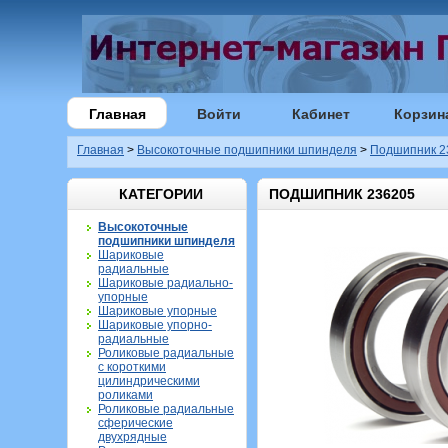
Главная
Войти
Кабинет
Корзин
Главная
>
Высокоточные подшипники шпинделя
>
Подшипник 2
КАТЕГОРИИ
ПОДШИПНИК 236205
Высокоточные
подшипники шпинделя
Шариковые
радиальные
Шариковые радиально-
упорные
Шариковые упорные
Шариковые упорно-
радиальные
Роликовые радиальные
с короткими
цилиндрическими
роликами
Роликовые радиальные
сферические
двухрядные