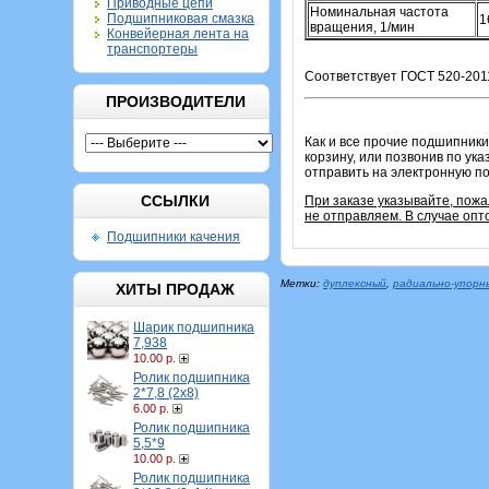
Приводные цепи
Номинальная частота
Подшипниковая смазка
1
вращения, 1/мин
Конвейерная лента на
транспортеры
Соответствует ГОСТ 520-2011
ПРОИЗВОДИТЕЛИ
Как и все прочие подшипники
корзину, или позвонив по ук
отправить на электронную по
ССЫЛКИ
При заказе указывайте, пож
не отправляем. В случае опт
Подшипники качения
Метки:
дуплексный
,
радиально-упорн
ХИТЫ ПРОДАЖ
Шарик подшипника
7,938
10.00 р.
Ролик подшипника
2*7,8 (2х8)
6.00 р.
Ролик подшипника
5,5*9
10.00 р.
Ролик подшипника