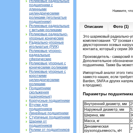
Роликовые радиальные
подшипники с
длинными
Нажмите, чт
цилиндрическими
роликами (игольчатые
подшипники)
Роликовые радиальные
Описание
Фото (1)
с витыми роликами
Роликовые радиально-
Это шариковый радиально-уп
упорные конические
комплектования
"О" (осевая 
Радиально-упорные
двухсторонних осевых нагруз
игольчатые (РИК)
контакта, который у серии 3
Роликовые упорно-
радиальные
Производитель - самарский 
сферические
Дополнительное обозначение
Роликовые упорные с
подшипника. Также Вы можете
коническими роликами
Роликовые упорные с
Импортный аналог этого тип
короткими
заместо наших, если требует
цилиндрическими
Barden, SNFA и других напр
роликами
в продаже).
Подшипники
скольжения
Параметры подшипника
(шарнирные)
Корпусные подшипники
Внутренний диаметр, мм
2
Втулки для
подшипников
Наружный диаметр, мм
5
Линейные подшипники
Ширина, мм
3
Ступичные подшипники
Масса, кг
0
Шарики от
подшипников
Динамическая
2
Ролики от подшипников
грузоподъемность, кН