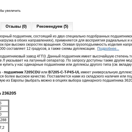
обы увеличить
Отзывы (0)
Рекомендуем (5)
орный подшипник, состоящий из двух специально подобранных подшипников
нагрузка в обоих направлениях)
, применяется для восприятия радиальных и 
ок при высоких скоростях вращения. Осевая грузоподъемность изделия напря
6000 составляет 12 градусов, а также схемы дуплексации.
Подробнее...
подшипниковый завод 4ГПЗ. Данный подшипник имеет высочайшую степень точн
 Л указывает на латунный сепаратор. По запросу доступны также другие мо
 купить у нас одинарные подшипники или дуплексы другого типа (см. вкладк
а -
подшипник 7205СDU
или
B7205-C-T-P4S-UL
имеет универсальную дуплекс
ся более высокое качество. Поставляется нами из складского наличия или под
ямую из Европы (выбрать можно в опциях выбора одинарного подшипника 3620
 236205
5
2
0
,288
7,2