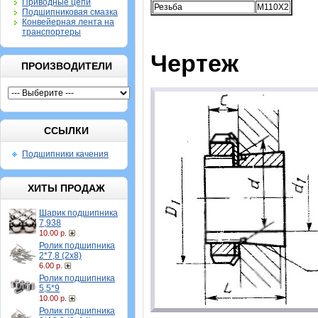
Приводные цепи
Резьба
M110X2
Подшипниковая смазка
Конвейерная лента на
транспортеры
Чертеж
ПРОИЗВОДИТЕЛИ
ССЫЛКИ
Подшипники качения
ХИТЫ ПРОДАЖ
Шарик подшипника
7,938
10.00 р.
Ролик подшипника
2*7,8 (2х8)
6.00 р.
Ролик подшипника
5,5*9
10.00 р.
Ролик подшипника