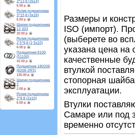
3*13,8 (3х14)
6.00 р.
Ролик подшипника
3*15,8 (3х16)
Размеры и конст
6.00 р.
Шарик подшипника
ISO (импорт). Пр
12,303
20.00 р.
(выберете во вс
Ролик подшипника
2,5*9,8 (2,5х10)
указана цена на
6.00 р.
Подшипник 8100
(51100)
качественные буд
42.00 р.
Подшипник 180206
втулкой поставл
(6206-2RS)
135.00 р.
стопорная шайба 
Шарик подшипника
2
эксплуатации.
2.00 р.
Ролик подшипника
2*9,8 (2х10)
Втулки поставляю
6.00 р.
Самаре или под з
временно отсутст