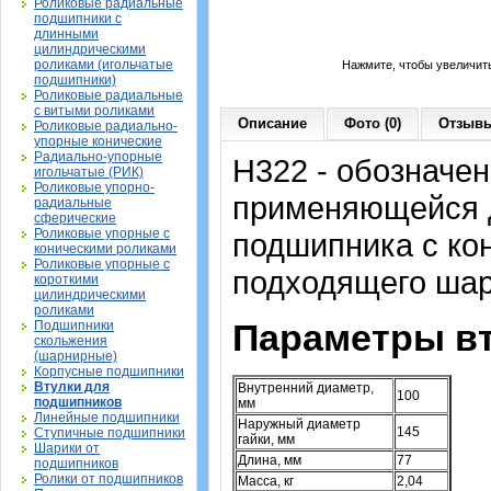
Роликовые радиальные
подшипники с
длинными
цилиндрическими
роликами (игольчатые
Нажмите, чтобы увеличит
подшипники)
Роликовые радиальные
с витыми роликами
Описание
Фото (0)
Отзывы
Роликовые радиально-
упорные конические
Радиально-упорные
H322 - обозначен
игольчатые (РИК)
Роликовые упорно-
применяющейся д
радиальные
сферические
Роликовые упорные с
подшипника с ко
коническими роликами
Роликовые упорные с
подходящего шар
короткими
цилиндрическими
роликами
Параметры вт
Подшипники
скольжения
(шарнирные)
Корпусные подшипники
Втулки для
Внутренний диаметр,
100
подшипников
мм
Линейные подшипники
Наружный диаметр
145
Ступичные подшипники
гайки, мм
Шарики от
Длина, мм
77
подшипников
Ролики от подшипников
Масса, кг
2,04