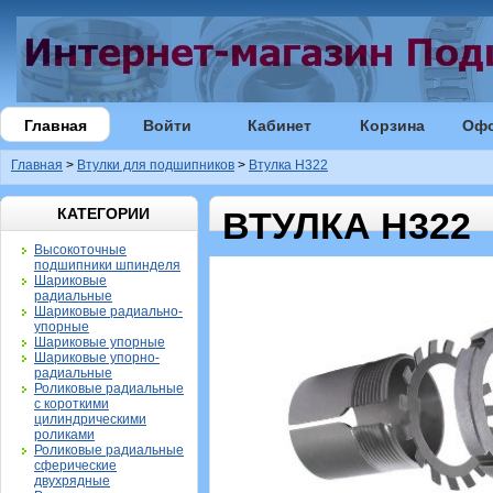
Главная
Войти
Кабинет
Корзина
Оф
Главная
>
Втулки для подшипников
>
Втулка H322
КАТЕГОРИИ
ВТУЛКА H322
Высокоточные
подшипники шпинделя
Шариковые
радиальные
Шариковые радиально-
упорные
Шариковые упорные
Шариковые упорно-
радиальные
Роликовые радиальные
с короткими
цилиндрическими
роликами
Роликовые радиальные
сферические
двухрядные