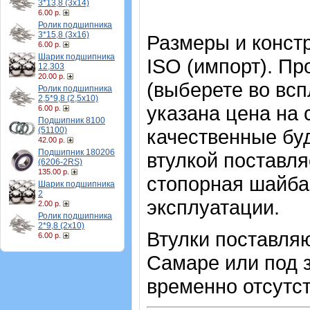
3*13,8 (3х14)
6.00 р.
Ролик подшипника
3*15,8 (3х16)
Размеры и конст
6.00 р.
Шарик подшипника
ISO (импорт). Пр
12,303
20.00 р.
(выберете во вс
Ролик подшипника
2,5*9,8 (2,5х10)
указана цена на
6.00 р.
Подшипник 8100
(51100)
качественные буд
42.00 р.
Подшипник 180206
втулкой поставл
(6206-2RS)
135.00 р.
стопорная шайба 
Шарик подшипника
2
эксплуатации.
2.00 р.
Ролик подшипника
2*9,8 (2х10)
Втулки поставляю
6.00 р.
Самаре или под з
временно отсутст