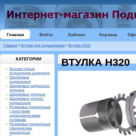
Главная
Войти
Кабинет
Корзина
Оф
Главная
>
Втулки для подшипников
>
Втулка H320
КАТЕГОРИИ
ВТУЛКА H320
Высокоточные
подшипники шпинделя
Шариковые
радиальные
Шариковые радиально-
упорные
Шариковые упорные
Шариковые упорно-
радиальные
Роликовые радиальные
с короткими
цилиндрическими
роликами
Роликовые радиальные
сферические
двухрядные