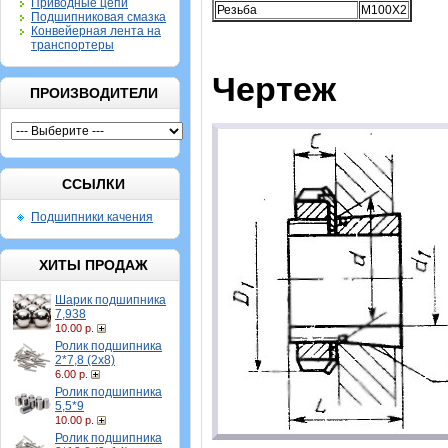
Приводные цепи
Резьба
M100X2
Подшипниковая смазка
Конвейерная лента на
транспортеры
Чертеж
ПРОИЗВОДИТЕЛИ
ССЫЛКИ
Подшипники качения
ХИТЫ ПРОДАЖ
Шарик подшипника
7,938
10.00 р.
Ролик подшипника
2*7,8 (2х8)
6.00 р.
Ролик подшипника
5,5*9
10.00 р.
Ролик подшипника