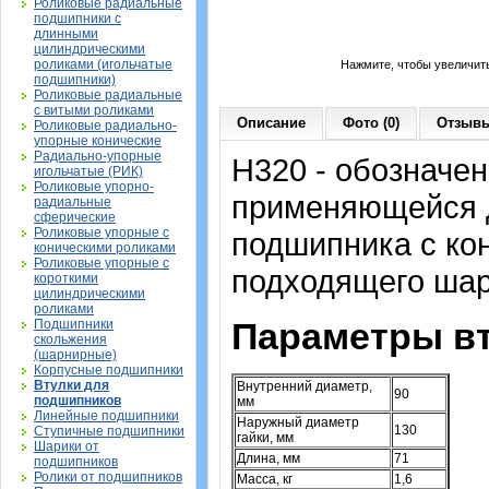
Роликовые радиальные
подшипники с
длинными
цилиндрическими
роликами (игольчатые
Нажмите, чтобы увеличит
подшипники)
Роликовые радиальные
с витыми роликами
Описание
Фото (0)
Отзывы
Роликовые радиально-
упорные конические
Радиально-упорные
H320 - обозначен
игольчатые (РИК)
Роликовые упорно-
применяющейся д
радиальные
сферические
Роликовые упорные с
подшипника с ко
коническими роликами
Роликовые упорные с
подходящего шар
короткими
цилиндрическими
роликами
Параметры вт
Подшипники
скольжения
(шарнирные)
Корпусные подшипники
Втулки для
Внутренний диаметр,
90
подшипников
мм
Линейные подшипники
Наружный диаметр
130
Ступичные подшипники
гайки, мм
Шарики от
Длина, мм
71
подшипников
Ролики от подшипников
Масса, кг
1,6