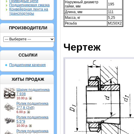
Приводные цепи
Наружный диаметр
195
Подшипниковая смазка
гайки, мм
Конвейерная лента на
Длина, мм
111
транспортеры
Масса, кг
5,25
Резьба
M150X2
ПРОИЗВОДИТЕЛИ
Чертеж
ССЫЛКИ
Подшипники качения
ХИТЫ ПРОДАЖ
Шарик подшипника
7,938
10.00 р.
Ролик подшипника
2*7,8 (2х8)
6.00 р.
Ролик подшипника
5,5*9
10.00 р.
Ролик подшипника