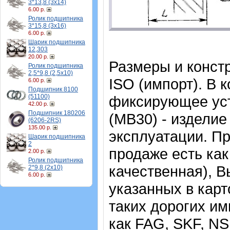
3*13,8 (3х14)
6.00 р.
Ролик подшипника
3*15,8 (3х16)
6.00 р.
Шарик подшипника
12,303
20.00 р.
Размеры и конст
Ролик подшипника
2,5*9,8 (2,5х10)
ISO (импорт). В 
6.00 р.
Подшипник 8100
(51100)
фиксирующее уст
42.00 р.
Подшипник 180206
(MB30) - изделие
(6206-2RS)
135.00 р.
эксплуатации.
Пр
Шарик подшипника
2
продаже есть как
2.00 р.
Ролик подшипника
качественная), В
2*9,8 (2х10)
6.00 р.
указанных в карт
таких дорогих и
как FAG, SKF, N