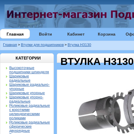
Главная
Войти
Кабинет
Корзина
Оф
Главная
>
Втулки для подшипников
>
Втулка H3130
КАТЕГОРИИ
ВТУЛКА H3130
Высокоточные
подшипники шпинделя
Шариковые
радиальные
Шариковые радиально-
упорные
Шариковые упорные
Шариковые упорно-
радиальные
Роликовые радиальные
с короткими
цилиндрическими
роликами
Роликовые радиальные
сферические
двухрядные