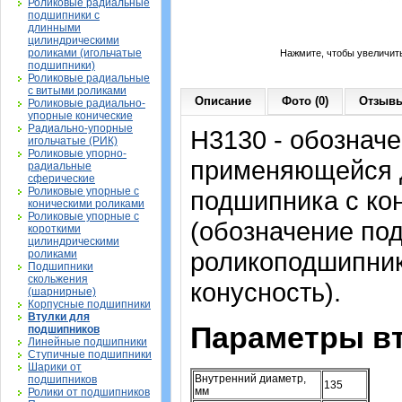
Роликовые радиальные
подшипники с
длинными
цилиндрическими
роликами (игольчатые
Нажмите, чтобы увеличит
подшипники)
Роликовые радиальные
с витыми роликами
Описание
Фото (0)
Отзывы
Роликовые радиально-
упорные конические
Радиально-упорные
H3130 - обозначе
игольчатые (РИК)
Роликовые упорно-
применяющейся д
радиальные
сферические
Роликовые упорные с
подшипника с ко
коническими роликами
Роликовые упорные с
(обозначение по
короткими
цилиндрическими
роликоподшипника
роликами
Подшипники
скольжения
конусность).
(шарнирные)
Корпусные подшипники
Втулки для
Параметры вт
подшипников
Линейные подшипники
Ступичные подшипники
Шарики от
Внутренний диаметр,
подшипников
135
мм
Ролики от подшипников