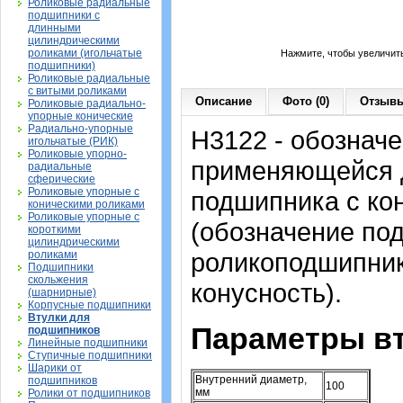
Роликовые радиальные
подшипники с
длинными
цилиндрическими
роликами (игольчатые
Нажмите, чтобы увеличит
подшипники)
Роликовые радиальные
с витыми роликами
Описание
Фото (0)
Отзывы
Роликовые радиально-
упорные конические
Радиально-упорные
H3122 - обозначе
игольчатые (РИК)
Роликовые упорно-
применяющейся д
радиальные
сферические
Роликовые упорные с
подшипника с ко
коническими роликами
Роликовые упорные с
(обозначение по
короткими
цилиндрическими
роликоподшипника
роликами
Подшипники
скольжения
конусность).
(шарнирные)
Корпусные подшипники
Втулки для
Параметры вт
подшипников
Линейные подшипники
Ступичные подшипники
Шарики от
Внутренний диаметр,
подшипников
100
мм
Ролики от подшипников