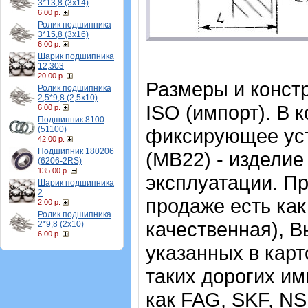
3*13,8 (3х14)
6.00 р.
Ролик подшипника
3*15,8 (3х16)
6.00 р.
Шарик подшипника
12,303
20.00 р.
Размеры и конст
Ролик подшипника
2,5*9,8 (2,5х10)
ISO (импорт). В 
6.00 р.
Подшипник 8100
(51100)
фиксирующее уст
42.00 р.
Подшипник 180206
(MB22) - изделие
(6206-2RS)
135.00 р.
эксплуатации.
Пр
Шарик подшипника
2
продаже есть как
2.00 р.
Ролик подшипника
качественная), В
2*9,8 (2х10)
6.00 р.
указанных в карт
таких дорогих и
как FAG, SKF, N