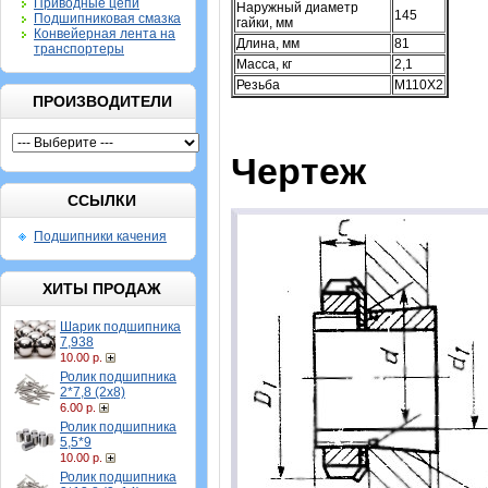
Приводные цепи
Наружный диаметр
145
Подшипниковая смазка
гайки, мм
Конвейерная лента на
Длина, мм
81
транспортеры
Масса, кг
2,1
Резьба
M110X2
ПРОИЗВОДИТЕЛИ
Чертеж
ССЫЛКИ
Подшипники качения
ХИТЫ ПРОДАЖ
Шарик подшипника
7,938
10.00 р.
Ролик подшипника
2*7,8 (2х8)
6.00 р.
Ролик подшипника
5,5*9
10.00 р.
Ролик подшипника