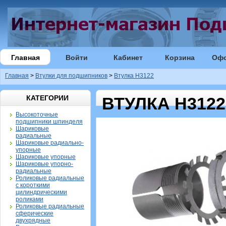
Главная
Войти
Кабинет
Корзина
Оф
Главная
>
Втулки для подшипников
>
Втулка H3122
КАТЕГОРИИ
ВТУЛКА H3122
Высокоточные
подшипники шпинделя
Шариковые
радиальные
Шариковые радиально-
упорные
Шариковые упорные
Шариковые упорно-
радиальные
Роликовые радиальные
с короткими
цилиндрическими
роликами
Роликовые радиальные
сферические
двухрядные