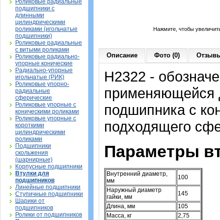
Роликовые радиальные
подшипники с
длинными
цилиндрическими
роликами (игольчатые
Нажмите, чтобы увеличит
подшипники)
Роликовые радиальные
с витыми роликами
Описание
Фото (0)
Отзывы
Роликовые радиально-
упорные конические
Радиально-упорные
H2322 - обозначе
игольчатые (РИК)
Роликовые упорно-
применяющейся д
радиальные
сферические
Роликовые упорные с
подшипника с ко
коническими роликами
Роликовые упорные с
подходящего сфе
короткими
цилиндрическими
роликами
Параметры вт
Подшипники
скольжения
(шарнирные)
Корпусные подшипники
Втулки для
Внутренний диаметр,
100
подшипников
мм
Линейные подшипники
Наружный диаметр
145
Ступичные подшипники
гайки, мм
Шарики от
Длина, мм
105
подшипников
Ролики от подшипников
Масса, кг
2,75