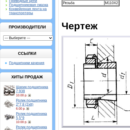
Приводные цепи
Резьба
M110X2
Подшипниковая смазка
Конвейерная лента на
транспортеры
Чертеж
ПРОИЗВОДИТЕЛИ
ССЫЛКИ
Подшипники качения
ХИТЫ ПРОДАЖ
Шарик подшипника
7,938
10.00 р.
Ролик подшипника
2*7,8 (2х8)
6.00 р.
Ролик подшипника
5,5*9
10.00 р.
Ролик подшипника