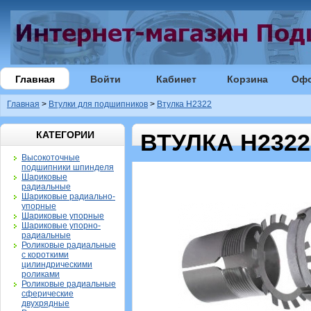
Главная
Войти
Кабинет
Корзина
Оф
Главная
>
Втулки для подшипников
>
Втулка H2322
КАТЕГОРИИ
ВТУЛКА H2322
Высокоточные
подшипники шпинделя
Шариковые
радиальные
Шариковые радиально-
упорные
Шариковые упорные
Шариковые упорно-
радиальные
Роликовые радиальные
с короткими
цилиндрическими
роликами
Роликовые радиальные
сферические
двухрядные