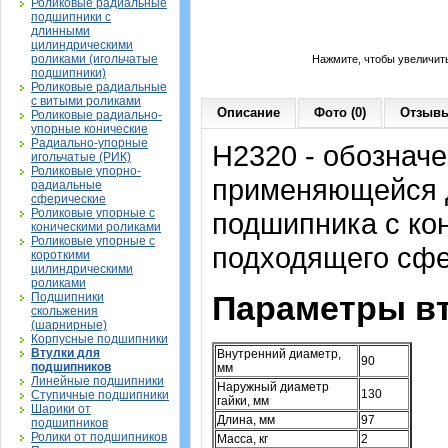
Роликовые радиальные
подшипники с
длинными
цилиндрическими
роликами (игольчатые
Нажмите, чтобы увеличит
подшипники)
Роликовые радиальные
с витыми роликами
Описание
Фото (0)
Отзывы
Роликовые радиально-
упорные конические
Радиально-упорные
H2320 - обозначе
игольчатые (РИК)
Роликовые упорно-
применяющейся д
радиальные
сферические
Роликовые упорные с
подшипника с ко
коническими роликами
Роликовые упорные с
подходящего сфе
короткими
цилиндрическими
роликами
Параметры вт
Подшипники
скольжения
(шарнирные)
Корпусные подшипники
Втулки для
Внутренний диаметр,
90
подшипников
мм
Линейные подшипники
Наружный диаметр
130
Ступичные подшипники
гайки, мм
Шарики от
Длина, мм
97
подшипников
Ролики от подшипников
Масса, кг
2