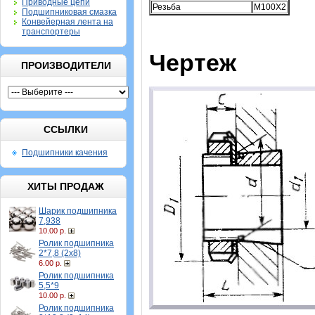
Приводные цепи
Резьба
M100X2
Подшипниковая смазка
Конвейерная лента на
транспортеры
Чертеж
ПРОИЗВОДИТЕЛИ
ССЫЛКИ
Подшипники качения
ХИТЫ ПРОДАЖ
Шарик подшипника
7,938
10.00 р.
Ролик подшипника
2*7,8 (2х8)
6.00 р.
Ролик подшипника
5,5*9
10.00 р.
Ролик подшипника