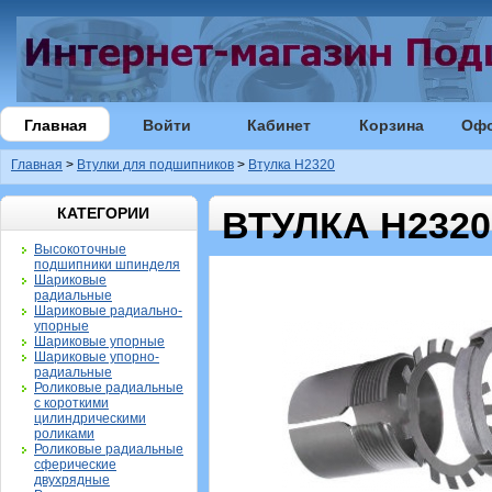
Главная
Войти
Кабинет
Корзина
Оф
Главная
>
Втулки для подшипников
>
Втулка H2320
КАТЕГОРИИ
ВТУЛКА H2320
Высокоточные
подшипники шпинделя
Шариковые
радиальные
Шариковые радиально-
упорные
Шариковые упорные
Шариковые упорно-
радиальные
Роликовые радиальные
с короткими
цилиндрическими
роликами
Роликовые радиальные
сферические
двухрядные