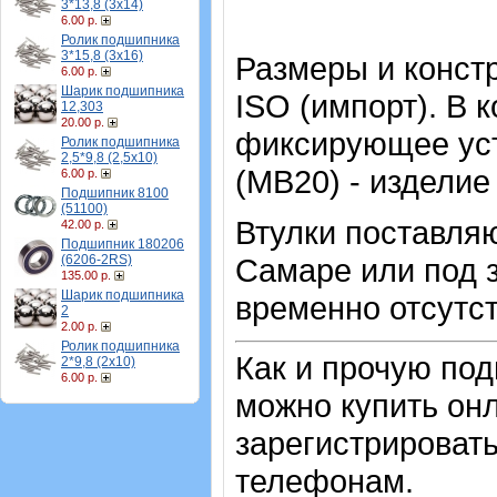
3*13,8 (3х14)
6.00 р.
Ролик подшипника
3*15,8 (3х16)
Размеры и конст
6.00 р.
Шарик подшипника
ISO (импорт). В 
12,303
20.00 р.
фиксирующее уст
Ролик подшипника
2,5*9,8 (2,5х10)
(MB20) - изделие
6.00 р.
Подшипник 8100
(51100)
Втулки поставляю
42.00 р.
Подшипник 180206
(6206-2RS)
Самаре или под з
135.00 р.
Шарик подшипника
временно отсутст
2
2.00 р.
Ролик подшипника
Как и прочую по
2*9,8 (2х10)
6.00 р.
можно купить онл
зарегистрировать
телефонам.