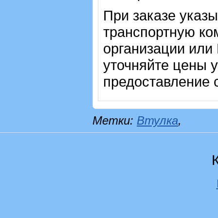
При заказе указ
транспортную ко
организации или
уточняйте цены 
предоставление с
Метки:
Втулка
,