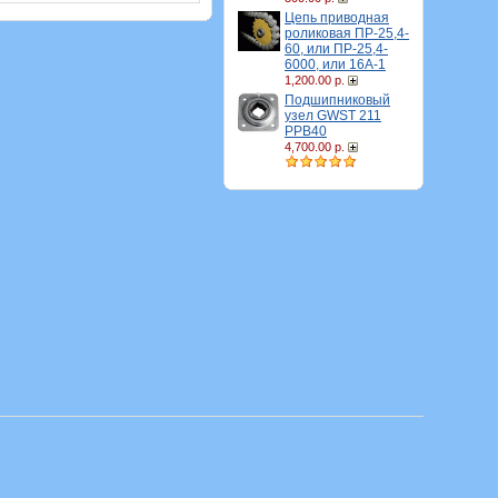
Цепь приводная
роликовая ПР-25,4-
60, или ПР-25,4-
6000, или 16A-1
1,200.00 р.
Подшипниковый
узел GWST 211
PPB40
4,700.00 р.