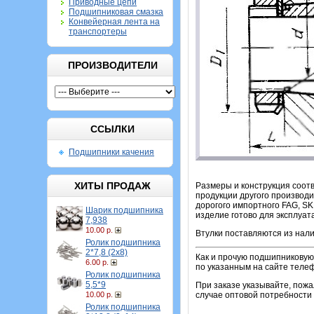
Приводные цепи
Подшипниковая смазка
Конвейерная лента на
транспортеры
ПРОИЗВОДИТЕЛИ
ССЫЛКИ
Подшипники качения
ХИТЫ ПРОДАЖ
Размеры и конструкция соотв
продукции другого производи
дорогого импортного FAG, SK
Шарик подшипника
изделие готово для эксплуат
7,938
10.00 р.
Втулки поставляются из нали
Ролик подшипника
2*7,8 (2х8)
Как и прочую подшипниковую 
6.00 р.
по указанным на сайте теле
Ролик подшипника
5,5*9
При заказе указывайте, пож
10.00 р.
случае оптовой потребности 
Ролик подшипника