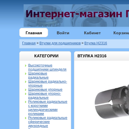
Главная
Войти
Кабинет
Корзин
Главная
>
Втулки для подшипников
>
Втулка H2316
КАТЕГОРИИ
ВТУЛКА H2316
Высокоточные
подшипники шпинделя
Шариковые
радиальные
Шариковые радиально-
упорные
Шариковые упорные
Шариковые упорно-
радиальные
Роликовые радиальные
с короткими
цилиндрическими
роликами
Роликовые радиальные
сферические
двухрядные