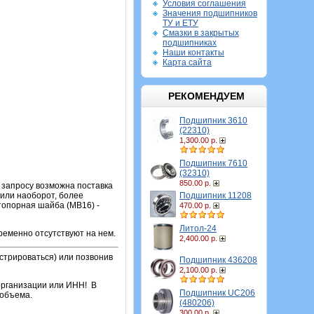
Условия соглашения
Значения подшипников
ТУ и ЕТУ
Смазки в закрытых
подшипниках
Наши контакты
Карта сайта
РЕКОМЕНДУЕМ
Подшипник 3610
(22310)
1,300.00 р.
Подшипник 7610
(32310)
850.00 р.
 запросу возможна поставка
Подшипник 11208
 или наоборот, более
стопорная шайба (MB16) -
470.00 р.
Литол-24
ременно отсутствуют на нем.
2,400.00 р.
стрироваться) или позвонив
Подшипник 436208
2,100.00 р.
организации или ИНН! В
Подшипник UC206
 объема.
(480206)
300.00 р.