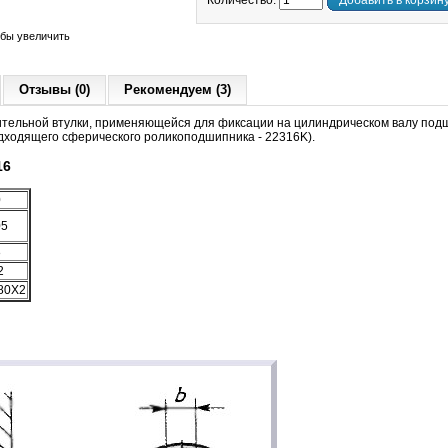
Количество:
Добавить в корзин
обы увеличить
Отзывы (0)
Рекомендуем (3)
ительной втулки, применяющейся для фиксации на цилиндрическом валу под
дходящего сферического роликоподшипника - 22316K).
16
0
05
8
2
80X2