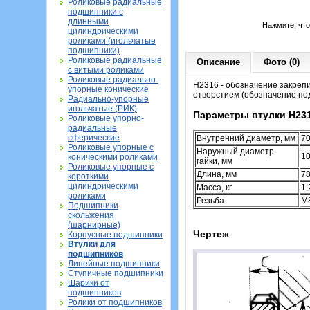
Роликовые радиальные
подшипники с
длинными
Нажмите, чт
цилиндрическими
роликами (игольчатые
подшипники)
Роликовые радиальные
Описание
Фото (0)
с витыми роликами
Роликовые радиально-
H2316 - обозначение закреп
упорные конические
отверстием (обозначение по
Радиально-упорные
игольчатые (РИК)
Параметры втулки H23
Роликовые упорно-
радиальные
сферические
Внутренний диаметр, мм
7
Роликовые упорные с
Наружный диаметр
1
коническими роликами
гайки, мм
Роликовые упорные с
Длина, мм
7
короткими
цилиндрическими
Масса, кг
1,
роликами
Резьба
M
Подшипники
скольжения
(шарнирные)
Чертеж
Корпусные подшипники
Втулки для
подшипников
Линейные подшипники
Ступичные подшипники
Шарики от
подшипников
Ролики от подшипников