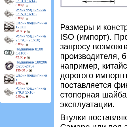
3*13,8 (3х14)
6.00 р.
Ролик подшипника
3*15,8 (3х16)
6.00 р.
Шарик подшипника
Размеры и конст
12,303
20.00 р.
ISO (импорт). Пр
Ролик подшипника
2,5*9,8 (2,5х10)
запросу возможна
6.00 р.
Подшипник 8100
(51100)
производителя, б
42.00 р.
Подшипник 180206
например, китайс
(6206-2RS)
135.00 р.
дорогого импортн
Шарик подшипника
2
поставляется фи
2.00 р.
Ролик подшипника
стопорная шайба 
2*9,8 (2х10)
6.00 р.
эксплуатации.
Втулки поставляю
Самаре или под з