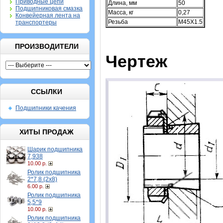
Приводные цепи
Длина, мм
50
Подшипниковая смазка
Масса, кг
0,27
Конвейерная лента на
Резьба
M45X1.5
транспортеры
ПРОИЗВОДИТЕЛИ
Чертеж
ССЫЛКИ
Подшипники качения
ХИТЫ ПРОДАЖ
Шарик подшипника
7,938
10.00 р.
Ролик подшипника
2*7,8 (2х8)
6.00 р.
Ролик подшипника
5,5*9
10.00 р.
Ролик подшипника