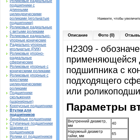
Роликовые радиальные
подшипники с
длинными
цилиндрическими
роликами (игольчатые
Нажмите, чтобы увеличит
подшипники)
Роликовые радиальные
с витыми роликами
Описание
Фото (0)
Отзывы
Роликовые радиально-
упорные конические
Радиально-упорные
H2309 - обозначе
игольчатые (РИК)
Роликовые упорно-
применяющейся д
радиальные
сферические
Роликовые упорные с
подшипника с ко
коническими роликами
Роликовые упорные с
подходящего сфе
короткими
цилиндрическими
или роликоподши
роликами
Подшипники
скольжения
(шарнирные)
Параметры вт
Корпусные подшипники
Втулки для
подшипников
Линейные подшипники
Внутренний диаметр,
Ступичные подшипники
40
мм
Шарики от
Наружный диаметр
подшипников
65
гайки, мм
Ролики от подшипников