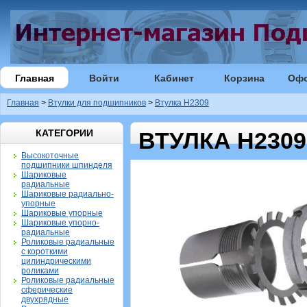
Главная
Войти
Кабинет
Корзина
Оф
Главная
>
Втулки для подшипников
>
Втулка H2309
КАТЕГОРИИ
ВТУЛКА H2309
Высокоточные
подшипники шпинделя
Шариковые
радиальные
Шариковые радиально-
упорные
Шариковые упорные
Шариковые упорно-
радиальные
Роликовые радиальные
с короткими
цилиндрическими
роликами
Роликовые радиальные
сферические
двухрядные